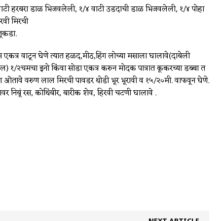
टी हरबरा डाळ भिजवलेली, १/४ वाटी उडदाची डाळ भिजवलेली, १/४ पोहा
रवी मिरची
तूकडा.
नस एकत्र वाटून घेणे त्यात हळद,मीठ,हिंग लोच्या मसाला घालावे(दाबेली
) १/२चमचा इनो किंवा सोडा एकत्र करुन मोदक पात्रात कूकरच्या डब्बा त
रण ओतावे वरुण लाल मिरची पावडर थोडी भूर भूरावी व १५/२०मी. वाफवून घेणे.
ंवर निबूं रस, कोथिंबीर, बारीक शेव, हिरवी चटणी घालावे .
NEXT ARTICLE