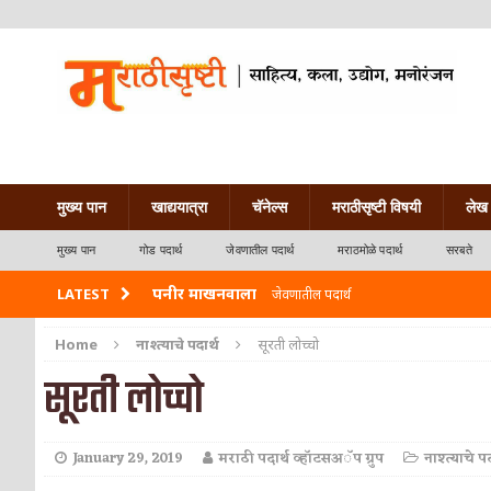
मुख्य पान
खाद्ययात्रा
चॅनेल्स
मराठीसृष्टी विषयी
लेख 
मुख्य पान
गोड पदार्थ
जेवणातील पदार्थ
मराठमोळे पदार्थ
सरबते
पनीर माखनवाला
LATEST
जेवणातील पदार्थ
पावभाजी
जेवणातील पदार्थ
Home
नाश्त्याचे पदार्थ
सूरती लोच्चो
सूरती लोच्चो
इडली
नाश्त्याचे पदार्थ
छोले भटुरे – Cchole Bhature
जेवणातील पदार्थ
January 29, 2019
मराठी पदार्थ व्हॉटसअॅप ग्रुप
नाश्त्याचे पद
साबुदाणा वडा
नाश्त्याचे पदार्थ