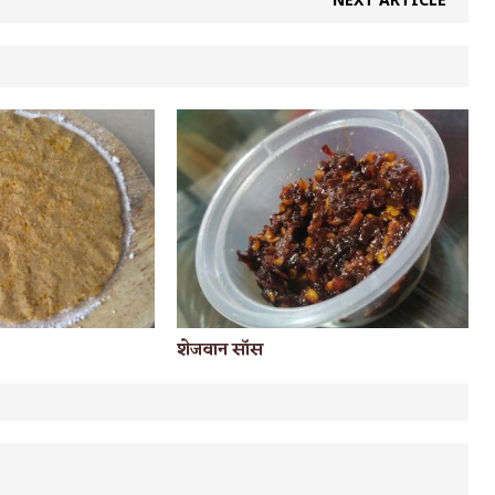
शेजवान सॉस