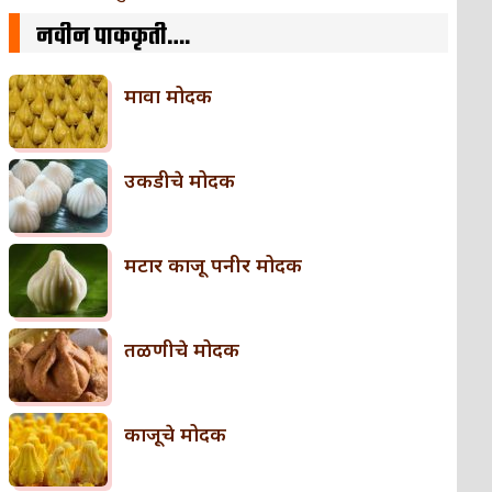
नवीन पाककृती….
मावा मोदक
उकडीचे मोदक
मटार काजू पनीर मोदक
तळणीचे मोदक
काजूचे मोदक