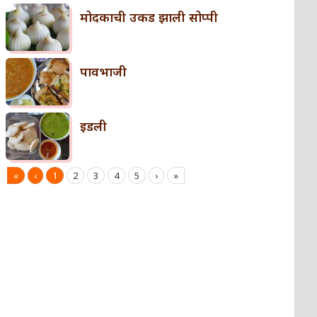
मोदकाची उकड झाली सोप्पी
पावभाजी
इडली
«
‹
1
2
3
4
5
›
»