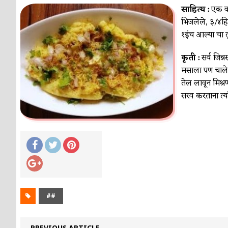
साहित्य :
एक वा
भिजलेले, ३/४हि
१इंच आल्या चा 
कृती :
सर्व जिन्
मसाला पण चालेल
तेल लावून मिश्
सरव करताना त्या
##
PREVIOUS ARTICLE