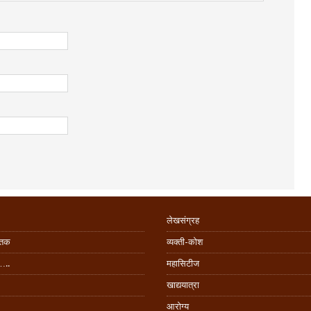
लेखसंग्रह
िंतक
व्यक्ती-कोश
…..
महासिटीज
खाद्ययात्रा
आरोग्य