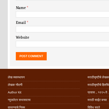
Name
*
Email
*
Website
लेख व्यवस्थापन
मराठीसृष्टीचे लेखक
लेखक नोंदणी
मराठीसृष्टीचे हितच
Author Kit
प्रवास .. १९९५ ते 
न्यूजलेटर सभासदत्त्व
मराठी साईट बनवा
वापरण्याचे नियम
विविध सदरे