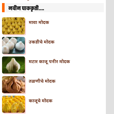
नवीन पाककृती….
मावा मोदक
उकडीचे मोदक
मटार काजू पनीर मोदक
तळणीचे मोदक
काजूचे मोदक