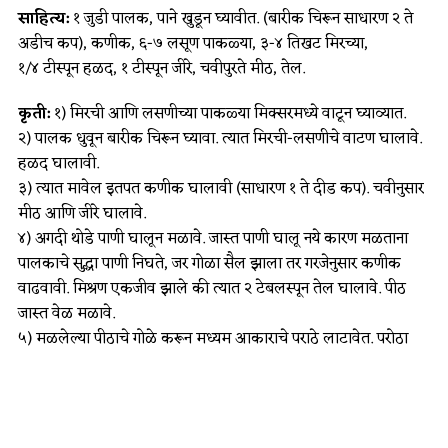
साहित्य:
१ जुडी पालक, पाने खुडून घ्यावीत. (बारीक चिरून साधारण २ ते
अडीच कप), कणीक, ६-७ लसूण पाकळ्या, ३-४ तिखट मिरच्या,
१/४ टीस्पून हळद, १ टीस्पून जीरे, चवीपुरते मीठ, तेल.
कृती:
१) मिरची आणि लसणीच्या पाकळ्या मिक्सरमध्ये वाटून घ्याव्यात.
२) पालक धुवून बारीक चिरून घ्यावा. त्यात मिरची-लसणीचे वाटण घालावे.
हळद घालावी.
३) त्यात मावेल इतपत कणीक घालावी (साधारण १ ते दीड कप). चवीनुसार
मीठ आणि जीरे घालावे.
४) अगदी थोडे पाणी घालून मळावे. जास्त पाणी घालू नये कारण मळताना
पालकाचे सुद्धा पाणी निघते, जर गोळा सैल झाला तर गरजेनुसार कणीक
वाढवावी. मिश्रण एकजीव झाले की त्यात २ टेबलस्पून तेल घालावे. पीठ
जास्त वेळ मळावे.
५) मळलेल्या पीठाचे गोळे करून मध्यम आकाराचे पराठे लाटावेत. परोठा