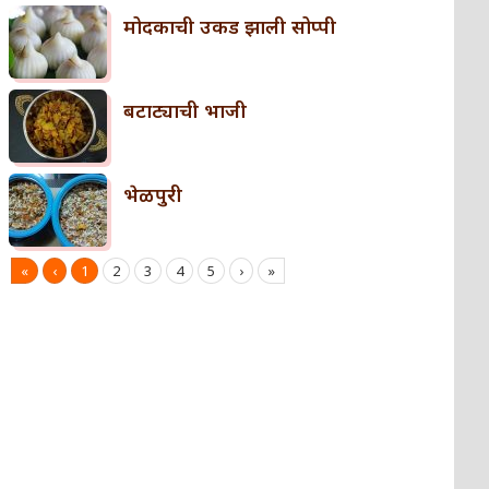
मोदकाची उकड झाली सोप्पी
बटाट्याची भाजी
भेळपुरी
«
‹
1
2
3
4
5
›
»