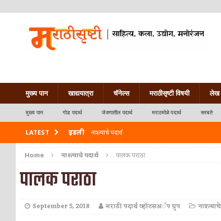
मुख्य पान
खाद्ययात्रा
चॅनेल्स
मराठीसृष्टी विषयी
लेख 
मुख्य पान
गोड पदार्थ
जेवणातील पदार्थ
मराठमोळे पदार्थ
सरबते
इडली
LATEST
नाश्त्याचे पदार्थ
छोले भटुरे – Cchole Bhature
जेवणातील पदार्थ
Home
नाश्त्याचे पदार्थ
पालक पराठा
पालक पराठा
साबुदाणा वडा
नाश्त्याचे पदार्थ
पनीर माखनवाला
जेवणातील पदार्थ
September 5, 2018
मराठी पदार्थ व्हॉटसअॅप ग्रुप
नाश्त्याचे
पावभाजी
जेवणातील पदार्थ