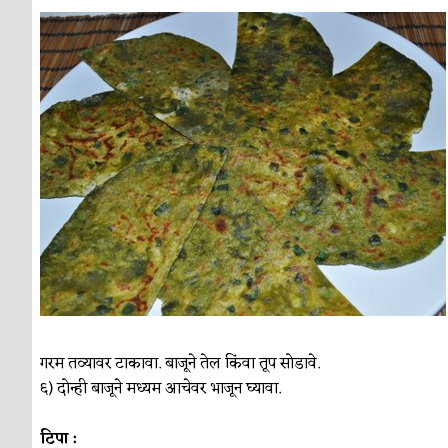
गरम तव्यावर टाकावा. बाजूने तेल किंवा तूप सोडावे.
६) दोन्ही बाजूने मध्यम आचेवर भाजून घ्यावा.
टिपा :