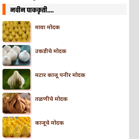
नवीन पाककृती….
मावा मोदक
उकडीचे मोदक
मटार काजू पनीर मोदक
तळणीचे मोदक
काजूचे मोदक