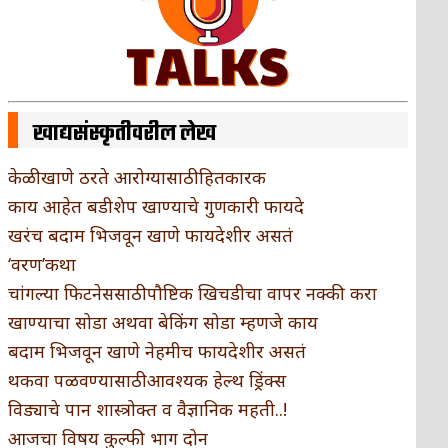
खाद्यसंस्कृतीवरील लेख
केळी खाणे ठरते आरोग्यासाठी हितकारक
काय आहेत बडीशेप खाण्याचे गुणकारी फायदे
खरंच बदाम भिजवून खाणे फायदेशीर असतं
‘वरण’कथा
चांगल्या फिटनेससाठी पौष्टिक खिचडीचा वापर नक्की करा
खाण्याचा सोडा अथवा बेकिंग सोडा म्हणजे काय
बदाम भिजवून खाणे नेहमीच फायदेशीर असतं
थकवा पळवण्यासाठी आवश्यक हेल्थ ड्रिंक्स
विड्याचे पान शास्त्रोक्त व वैज्ञानिक महती..!
आजचा विषय कुल्फी भाग दोन