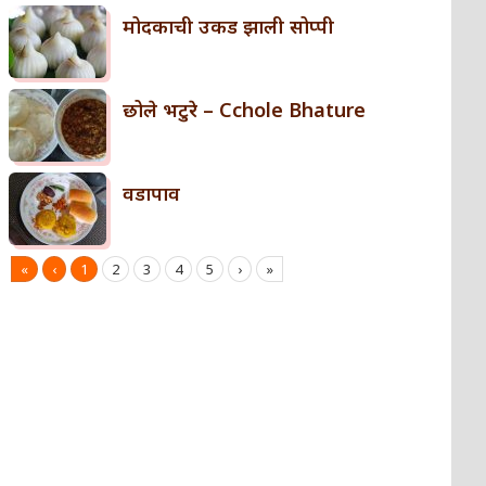
मोदकाची उकड झाली सोप्पी
छोले भटुरे – Cchole Bhature
वडापाव
«
‹
1
2
3
4
5
›
»