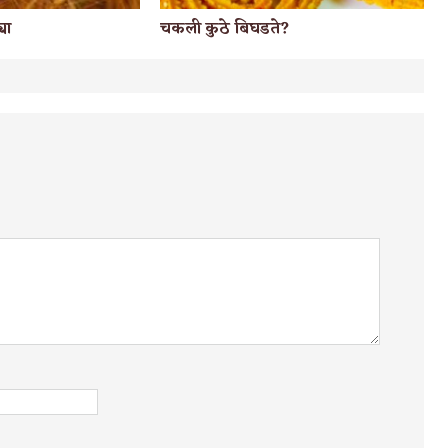
चकली कुठे बिघडते?
या