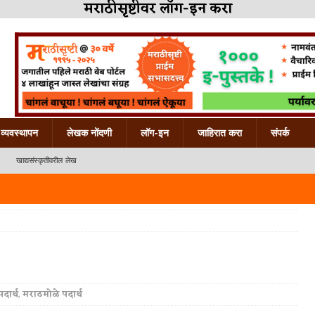
मराठीसृष्टीवर लॉग-इन करा
व्यवस्थापन
लेखक नोंदणी
लॉग-इन
जाहिरात करा
संपर्क
खाद्यसंस्कृतीवरील लेख
दार्थ
,
मराठमोळे पदार्थ