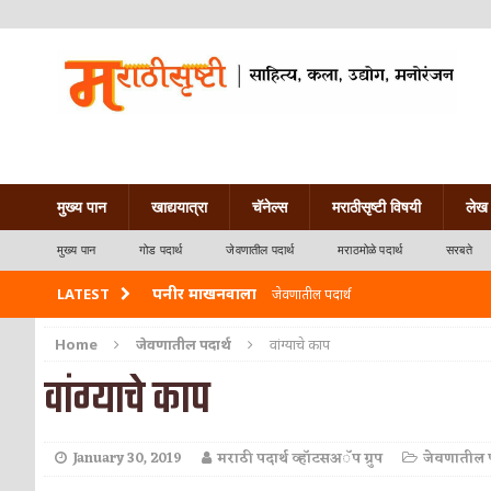
मुख्य पान
खाद्ययात्रा
चॅनेल्स
मराठीसृष्टी विषयी
लेख 
मुख्य पान
गोड पदार्थ
जेवणातील पदार्थ
मराठमोळे पदार्थ
सरबते
पनीर माखनवाला
LATEST
जेवणातील पदार्थ
पावभाजी
जेवणातील पदार्थ
Home
जेवणातील पदार्थ
वांग्याचे काप
वांग्याचे काप
इडली
नाश्त्याचे पदार्थ
छोले भटुरे – Cchole Bhature
जेवणातील पदार्थ
January 30, 2019
मराठी पदार्थ व्हॉटसअॅप ग्रुप
जेवणातील प
साबुदाणा वडा
नाश्त्याचे पदार्थ