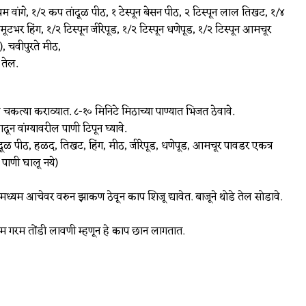
यम वांगे, १/२ कप तांदूळ पीठ, १ टेस्पून बेसन पीठ, २ टिस्पून लाल तिखट, १/४
मूटभर हिंग, १/२ टिस्पून जीरेपूड, १/२ टिस्पून धणेपूड, १/२ टिस्पून आमचूर
, चवीपुरते मीठ,
तेल.
ोल चकत्या कराव्यात. ८-१० मिनिटे मिठाच्या पाण्यात भिजत ठेवावे.
ाढून वांग्यावरील पाणी टिपून घ्यावे.
ंदूळ पीठ, हळद, तिखट, हिंग, मीठ, जीरेपूड, धणेपूड, आमचूर पावडर एकत्र
पाणी घालू नये)
ध्यम आचेवर वरुन झाकण ठेवून काप शिजू द्यावेत. बाजूने थोडे तेल सोडावे.
रम गरम तोंडी लावणी म्हणून हे काप छान लागतात.