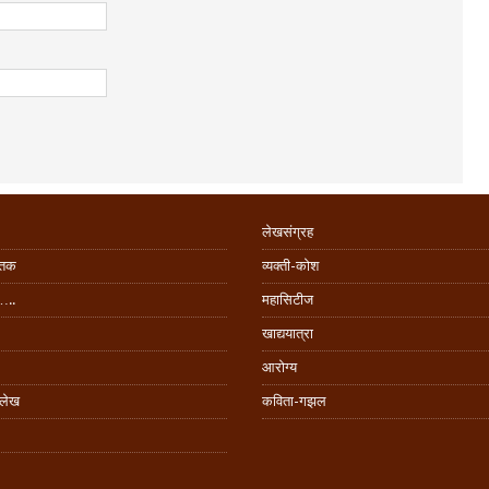
लेखसंग्रह
िंतक
व्यक्ती-कोश
…..
महासिटीज
खाद्ययात्रा
आरोग्य
 लेख
कविता-गझल