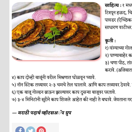
साहित्य :
१ मध्
टिस्पून हळद, चि
पावडर (ऐच्छिक)
साधारण वाटीभर 
कृती :
१) वांग्याच्या ग
२) पाण्याबाहेर क
३) चणा पीठ, ता
करावे. (अजिबात 
४) काप दोन्ही बाजूंनी वरील मिश्रणात घोळवून घ्यावे.
५) नॉन स्टिक तव्यावर २-३ चमचे तेल घालावे. आणि काप तव्यावर ठेवावे. म
६) एक बाजू गोल्डन ब्राऊन झाल्यावर काप दुसर्‍या बाजूवर परतावे.
७) ३-४ मिनिटांनी सुरीने काप शिजले आहेत की नाही ते बघावे. जेवताना ग
— मराठी पदार्थ व्हॉटसअॅप ग्रुप