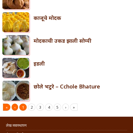
काजूचे मोदक
मोदकाची उकड झाली सोप्पी
इडली
छोले भटुरे – Cchole Bhature
«
‹
1
2
3
4
5
›
»
लेख व्यवस्थापन