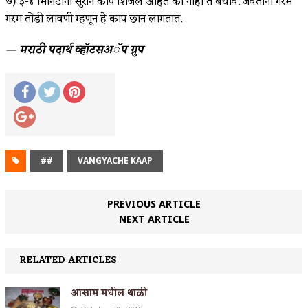
७) ३-४ मिनिटांनी सुरीने काप शिजले आहेत की नाही ते बघावे. जेवताना गरम
गरम तोंडी लावणी म्हणून हे काप छान लागतात.
— मराठी पदार्थ व्हॉटसअॅप ग्रुप
##
VANGYACHE KAAP
PREVIOUS ARTICLE
NEXT ARTICLE
RELATED ARTICLES
आसाम मधील थाळी