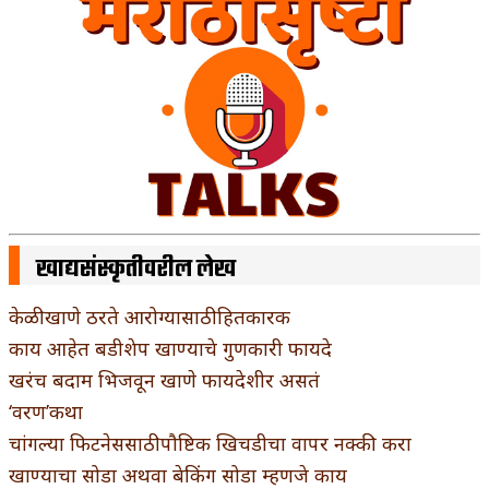
खाद्यसंस्कृतीवरील लेख
केळी खाणे ठरते आरोग्यासाठी हितकारक
काय आहेत बडीशेप खाण्याचे गुणकारी फायदे
खरंच बदाम भिजवून खाणे फायदेशीर असतं
‘वरण’कथा
चांगल्या फिटनेससाठी पौष्टिक खिचडीचा वापर नक्की करा
खाण्याचा सोडा अथवा बेकिंग सोडा म्हणजे काय