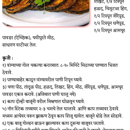
तिखट, १/४ टिस्पून
हळद, चिमूटभर हिंग,
१/२ टिस्पून जीरेपूड,
१/२ टिस्पून धणेपूड,
१/२ टिस्पून आमचूर
पावडर (ऐच्छिक), चवीपुरते मीठ,
साधारण वाटीभर तेल.
कृती :
१) वांग्याच्या गोल चकत्या कराव्यात. ८-१० मिनिटे मिठाच्या पाण्यात भिजत
ठेवावे.
२) पाण्याबाहेर काढून वांग्यावरील पाणी टिपून घ्यावे.
३) चणा पीठ, तांदूळ पीठ, हळद, तिखट, हिंग, मीठ, जीरेपूड, धणेपूड, आमचूर
पावडर एकत्र करावे. (अजिबात पाणी घालू नये)
४) काप दोन्ही बाजूंनी वरील मिश्रणात घोळवून घ्यावे.
५) नॉन स्टिक तव्यावर २-३ चमचे तेल घालावे. आणि काप तव्यावर ठेवावे.
मध्यम आचेवर वरुन झाकण ठेवून काप शिजू द्यावेत. बाजूने थोडे तेल सोडावे.
६) एक बाजू गोल्डन ब्राऊन झाल्यावर काप दुसर्‍या बाजूवर परतावे.