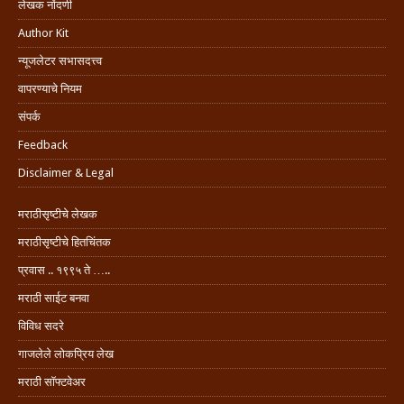
लेखक नोंदणी
Author Kit
न्यूजलेटर सभासदत्त्व
वापरण्याचे नियम
संपर्क
Feedback
Disclaimer & Legal
मराठीसृष्टीचे लेखक
मराठीसृष्टीचे हितचिंतक
प्रवास .. १९९५ ते …..
मराठी साईट बनवा
विविध सदरे
गाजलेले लोकप्रिय लेख
मराठी सॉफ्टवेअर