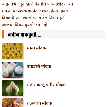
बदाम भिजवून खाणे नेहमीच फायदेशीर असतं
थकवा पळवण्यासाठी आवश्यक हेल्थ ड्रिंक्स
विड्याचे पान शास्त्रोक्त व वैज्ञानिक महती..!
आजचा विषय कुल्फी भाग दोन
नवीन पाककृती….
मावा मोदक
उकडीचे मोदक
मटार काजू पनीर मोदक
तळणीचे मोदक