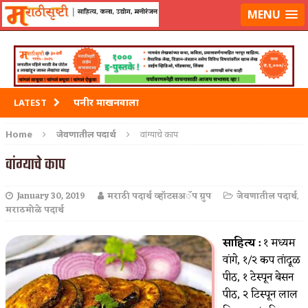
मराठीसृष्टीवर लॉग-इन करा
MENU
पनीर माखनवाला
LATEST
पावभाजी
Home
जेवणातील पदार्थ
वांग्याचे काप
इडली
वांग्याचे काप
छोले भटुरे – Cchole Bhature
January 30, 2019
मराठी पदार्थ व्हॉटसअॅप ग्रुप
जेवणातील पदार्थ
,
मराठमोळे पदार्थ
साबुदाणा वडा
साहित्य :
१ मध्यम
वांगे, १/२ कप तांदूळ
पीठ, १ टेस्पून बेसन
पीठ, २ टिस्पून लाल