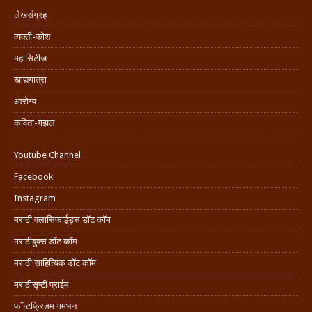
लेखसंग्रह
व्यक्ती-कोश
महासिटीज
खाद्ययात्रा
आरोग्य
कविता-गझल
Youtube Channel
Facebook
Instagram
मराठी क्लासिफाईड्स डॉट कॉम
मराठीबुक्स डॉट कॉम
मराठी साहित्यिक डॉट कॉम
मराठीसृष्टी प्राईम
फॉन्टफ्रिडम गमभन