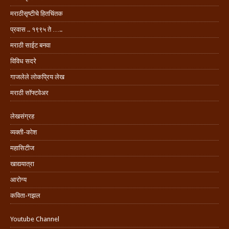
मराठीसृष्टीचे हितचिंतक
प्रवास .. १९९५ ते …..
मराठी साईट बनवा
विविध सदरे
गाजलेले लोकप्रिय लेख
मराठी सॉफ्टवेअर
लेखसंग्रह
व्यक्ती-कोश
महासिटीज
खाद्ययात्रा
आरोग्य
कविता-गझल
Youtube Channel