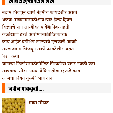
खाद्यसंस्कृतीवरील लेख
बदाम भिजवून खाणे नेहमीच फायदेशीर असतं
थकवा पळवण्यासाठी आवश्यक हेल्थ ड्रिंक्स
विड्याचे पान शास्त्रोक्त व वैज्ञानिक महती..!
केळी खाणे ठरते आरोग्यासाठी हितकारक
काय आहेत बडीशेप खाण्याचे गुणकारी फायदे
खरंच बदाम भिजवून खाणे फायदेशीर असतं
‘वरण’कथा
चांगल्या फिटनेससाठी पौष्टिक खिचडीचा वापर नक्की करा
खाण्याचा सोडा अथवा बेकिंग सोडा म्हणजे काय
आजचा विषय कुल्फी भाग दोन
नवीन पाककृती….
मावा मोदक