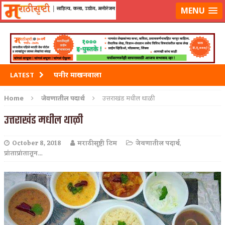
मराठीसृष्टीवर लॉग-इन करा
MENU
पनीर माखनवाला
LATEST
पावभाजी
Home
जेवणातील पदार्थ
उत्तराखंड मधील थाळी
इडली
उत्तराखंड मधील थाळी
छोले भटुरे – Cchole Bhature
October 8, 2018
मराठीसृष्टी टिम
जेवणातील पदार्थ
,
प्रांताप्रांतातून...
साबुदाणा वडा