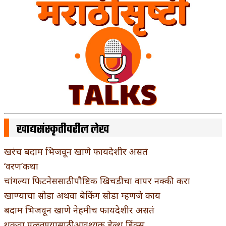
खाद्यसंस्कृतीवरील लेख
खरंच बदाम भिजवून खाणे फायदेशीर असतं
‘वरण’कथा
चांगल्या फिटनेससाठी पौष्टिक खिचडीचा वापर नक्की करा
खाण्याचा सोडा अथवा बेकिंग सोडा म्हणजे काय
बदाम भिजवून खाणे नेहमीच फायदेशीर असतं
थकवा पळवण्यासाठी आवश्यक हेल्थ ड्रिंक्स