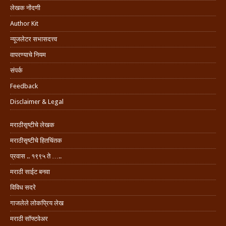
लेखक नोंदणी
Author Kit
न्यूजलेटर सभासदत्त्व
वापरण्याचे नियम
संपर्क
Feedback
Disclaimer & Legal
मराठीसृष्टीचे लेखक
मराठीसृष्टीचे हितचिंतक
प्रवास .. १९९५ ते …..
मराठी साईट बनवा
विविध सदरे
गाजलेले लोकप्रिय लेख
मराठी सॉफ्टवेअर