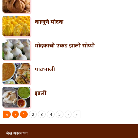
काजूचे मोदक
मोदकाची उकड झाली सोप्पी
पावभाजी
इडली
«
‹
1
2
3
4
5
›
»
लेख व्यवस्थापन