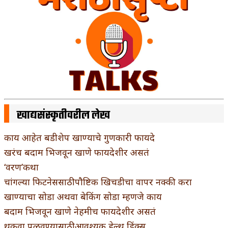
खाद्यसंस्कृतीवरील लेख
काय आहेत बडीशेप खाण्याचे गुणकारी फायदे
खरंच बदाम भिजवून खाणे फायदेशीर असतं
‘वरण’कथा
चांगल्या फिटनेससाठी पौष्टिक खिचडीचा वापर नक्की करा
खाण्याचा सोडा अथवा बेकिंग सोडा म्हणजे काय
बदाम भिजवून खाणे नेहमीच फायदेशीर असतं
थकवा पळवण्यासाठी आवश्यक हेल्थ ड्रिंक्स