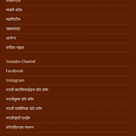
लेखसंग्रह
व्यक्ती-कोश
महासिटीज
खाद्ययात्रा
आरोग्य
कविता-गझल
Youtube Channel
Facebook
Instagram
मराठी क्लासिफाईड्स डॉट कॉम
मराठीबुक्स डॉट कॉम
मराठी साहित्यिक डॉट कॉम
मराठीसृष्टी प्राईम
फॉन्टफ्रिडम गमभन