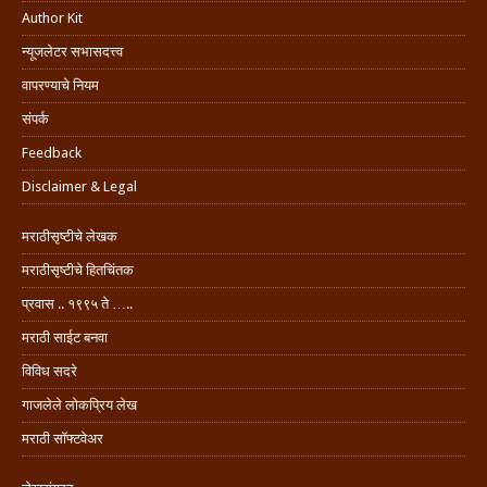
Author Kit
न्यूजलेटर सभासदत्त्व
वापरण्याचे नियम
संपर्क
Feedback
Disclaimer & Legal
मराठीसृष्टीचे लेखक
मराठीसृष्टीचे हितचिंतक
प्रवास .. १९९५ ते …..
मराठी साईट बनवा
विविध सदरे
गाजलेले लोकप्रिय लेख
मराठी सॉफ्टवेअर