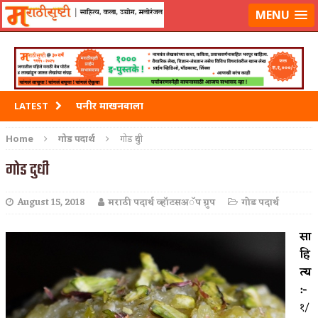
मराठीसृष्टीवर लॉग-इन करा
MENU
पनीर माखनवाला
LATEST
पावभाजी
Home
गोड पदार्थ
गोड दुधी
इडली
गोड दुधी
छोले भटुरे – Cchole Bhature
August 15, 2018
मराठी पदार्थ व्हॉटसअॅप ग्रुप
गोड पदार्थ
साबुदाणा वडा
सा
हि
त्य
:-
१/