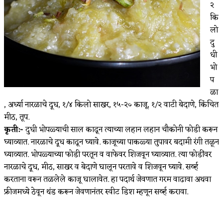
२
कि
लो
दु
धी
भो
प
ळा
, अर्ध्या नारळाचे दूध, १/४ किलो साखर, १५-२० काजू, १/२ वाटी बेदाणे, किंचित
मीठ, तूप.
कृती:-
दुधी भोपळ्याची साल काढून त्याच्या लहान लहान चौकोनी फोडी करून
घ्याव्यात. नारळाचे दूध काढून घ्यावे. काजूच्या पाकळ्या तुपावर बदामी रंगी तळून
घ्याव्यात. भोपळ्याच्या फोडी परतून व वाफेवर शिजवून घ्याव्यात. त्या फोडींवर
नारळाचे दूध, मीठ, साखर व बेदाणे घालून परतावे व शिजवून घ्यावे. सर्व्ह
करताना वरून तळलेले काजू घालावेत. हा पदार्थ जेवणात गरम वाढावा अथवा
फ्रीजमध्ये ठेवून थंड करून जेवणानंतर स्वीट डिश म्हणून सर्व्ह करावा.