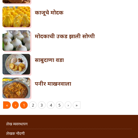
काजूचे मोदक
मोदकाची उकड झाली सोप्पी
साबुदाणा वडा
पनीर माखनवाला
«
‹
1
2
3
4
5
›
»
लेख व्यवस्थापन
लेखक नोंदणी