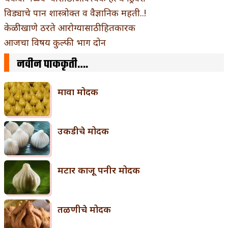
विड्याचे पान शास्त्रोक्त व वैज्ञानिक महती..!
केळी खाणे ठरते आरोग्यासाठी हितकारक
आजचा विषय कुल्फी भाग दोन
नवीन पाककृती….
मावा मोदक
उकडीचे मोदक
मटार काजू पनीर मोदक
तळणीचे मोदक