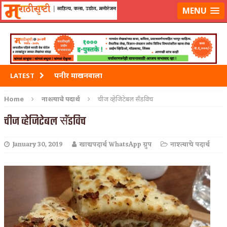
मराठीसृष्टीवर लॉग-इन करा
MENU
पनीर माखनवाला
LATEST
पावभाजी
Home
नाश्त्याचे पदार्थ
चीज व्हेजिटेबल सॅंडविच
इडली
चीज व्हेजिटेबल सॅंडविच
छोले भटुरे – Cchole Bhature
January 30, 2019
खाद्यपदार्थ WhatsApp ग्रुप
नाश्त्याचे पदार्थ
साबुदाणा वडा