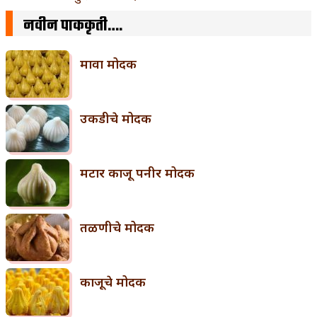
नवीन पाककृती….
मावा मोदक
उकडीचे मोदक
मटार काजू पनीर मोदक
तळणीचे मोदक
काजूचे मोदक