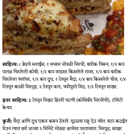
साहित्य:
८ ब्रेडचे स्लाईस, १ मध्यम भोपळी मिरची, बारीक चिरून, १/२ कप
पातळ चिरलेली कोबी, १/२ कप जाडसर किसलेले गाजर, १/२ कप बारीक
चिरलेला फ्लॉवर, १/२ कप दूध, १ टेस्पून मैदा, १/४ कप किसलेले चीज, १/४
टिस्पून काळी मिरपूड, २ टेस्पून बटर, चवीपुरते मिठ, १/२ टिस्पून साखर.
इतर साहित्य:
३ टेस्पून तिखट हिरवी चटणी (कोथिंबीर मिरचीची), टॉमेटो
केचप.
कृती:
मैदा आणि दूध एकत्र करून ठेवावे. गुठळ्या राहू देउ नयेत. बटर कढईत
घेउन त्यात सर्व भाज्या २ मिनिटे मोठ्या आचेवर परताव्यात. मिरपूड, साखर