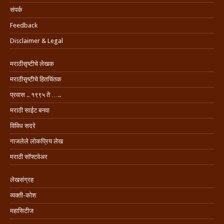
संपर्क
Feedback
Disclaimer & Legal
मराठीसृष्टीचे लेखक
मराठीसृष्टीचे हितचिंतक
प्रवास .. १९९५ ते …..
मराठी साईट बनवा
विविध सदरे
गाजलेले लोकप्रिय लेख
मराठी सॉफ्टवेअर
लेखसंग्रह
व्यक्ती-कोश
महासिटीज