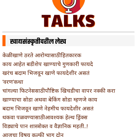
खाद्यसंस्कृतीवरील लेख
केळी खाणे ठरते आरोग्यासाठी हितकारक
काय आहेत बडीशेप खाण्याचे गुणकारी फायदे
खरंच बदाम भिजवून खाणे फायदेशीर असतं
‘वरण’कथा
चांगल्या फिटनेससाठी पौष्टिक खिचडीचा वापर नक्की करा
खाण्याचा सोडा अथवा बेकिंग सोडा म्हणजे काय
बदाम भिजवून खाणे नेहमीच फायदेशीर असतं
थकवा पळवण्यासाठी आवश्यक हेल्थ ड्रिंक्स
विड्याचे पान शास्त्रोक्त व वैज्ञानिक महती..!
आजचा विषय कुल्फी भाग दोन