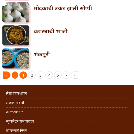
मोदकाची उकड झाली सोप्पी
बटाट्याची भाजी
भेळपुरी
«
‹
1
2
3
4
5
›
»
लेख व्यवस्थापन
लेखक नोंदणी
Author Kit
न्यूजलेटर सभासदत्त्व
वापरण्याचे नियम