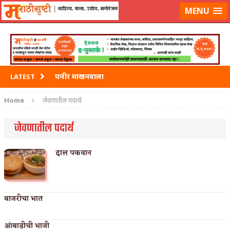
मराठीसृष्टीवर लॉग-इन करा
MENU
पनीर माखनवाला
LATEST
पावभाजी
Home
जेवणातील पदार्थ
इडली
जेवणातील पदार्थ
छोले भटुरे – Cchole Bhature
दाल पकवान
साबुदाणा वडा
बाजरीचा भात
आंबाडीची भाजी