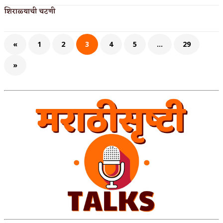
शिराळ्याची चटणी
«
1
2
3
4
5
…
29
»