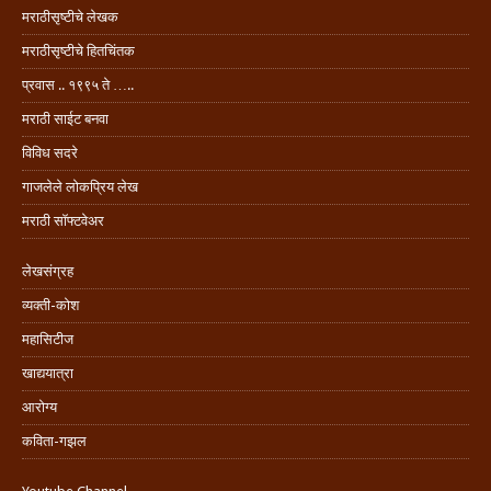
मराठीसृष्टीचे लेखक
मराठीसृष्टीचे हितचिंतक
प्रवास .. १९९५ ते …..
मराठी साईट बनवा
विविध सदरे
गाजलेले लोकप्रिय लेख
मराठी सॉफ्टवेअर
लेखसंग्रह
व्यक्ती-कोश
महासिटीज
खाद्ययात्रा
आरोग्य
कविता-गझल