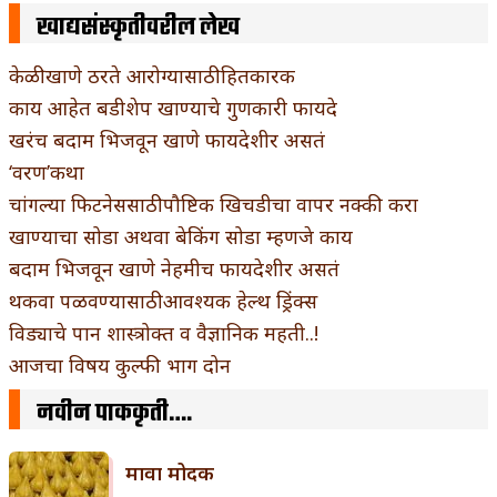
खाद्यसंस्कृतीवरील लेख
केळी खाणे ठरते आरोग्यासाठी हितकारक
काय आहेत बडीशेप खाण्याचे गुणकारी फायदे
खरंच बदाम भिजवून खाणे फायदेशीर असतं
‘वरण’कथा
चांगल्या फिटनेससाठी पौष्टिक खिचडीचा वापर नक्की करा
खाण्याचा सोडा अथवा बेकिंग सोडा म्हणजे काय
बदाम भिजवून खाणे नेहमीच फायदेशीर असतं
थकवा पळवण्यासाठी आवश्यक हेल्थ ड्रिंक्स
विड्याचे पान शास्त्रोक्त व वैज्ञानिक महती..!
आजचा विषय कुल्फी भाग दोन
नवीन पाककृती….
मावा मोदक