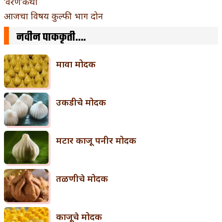
‘वरण’कथा
आजचा विषय कुल्फी भाग दोन
नवीन पाककृती….
मावा मोदक
उकडीचे मोदक
मटार काजू पनीर मोदक
तळणीचे मोदक
काजूचे मोदक