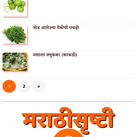
मोड आलेल्या मेथीची पचडी
मसाला क्युकंबर (काकडी)
1
2
»