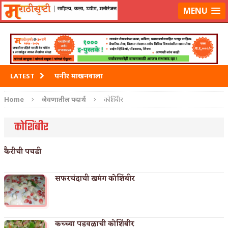
मराठीसृष्टीवर लॉग-इन करा
MENU
पनीर माखनवाला
LATEST
पावभाजी
Home
जेवणातील पदार्थ
कोशिंबीर
इडली
कोशिंबीर
छोले भटुरे – Cchole Bhature
कैरीची पचडी
साबुदाणा वडा
सफरचंदाची खमंग कोशिंबीर
कच्च्या पडवळाची कोशिंबीर