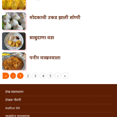
मोदकाची उकड झाली सोप्पी
साबुदाणा वडा
पनीर माखनवाला
«
‹
1
2
3
4
5
›
»
लेख व्यवस्थापन
लेखक नोंदणी
Author Kit
न्यूजलेटर सभासदत्त्व