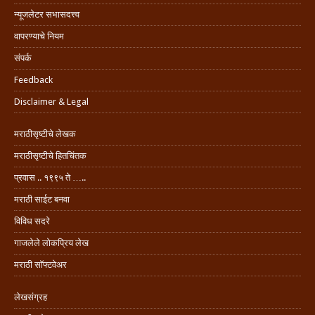
न्यूजलेटर सभासदत्त्व
वापरण्याचे नियम
संपर्क
Feedback
Disclaimer & Legal
मराठीसृष्टीचे लेखक
मराठीसृष्टीचे हितचिंतक
प्रवास .. १९९५ ते …..
मराठी साईट बनवा
विविध सदरे
गाजलेले लोकप्रिय लेख
मराठी सॉफ्टवेअर
लेखसंग्रह