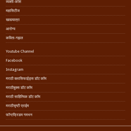
व्यक्ती-कोश
महासिटीज
खाद्ययात्रा
आरोग्य
कविता-गझल
Youtube Channel
Facebook
Instagram
मराठी क्लासिफाईड्स डॉट कॉम
मराठीबुक्स डॉट कॉम
मराठी साहित्यिक डॉट कॉम
मराठीसृष्टी प्राईम
फॉन्टफ्रिडम गमभन