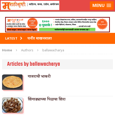
मराठीसृष्टीवर लॉग-इन करा
MENU
पनीर माखनवाला
LATEST
पावभाजी
Home
Authors
ballawacharya
इडली
Articles by ballawacharya
छोले भटुरे – Cchole Bhature
गाजराची भाकरी
साबुदाणा वडा
शिंगाड्याच्या पिठाचा शिरा