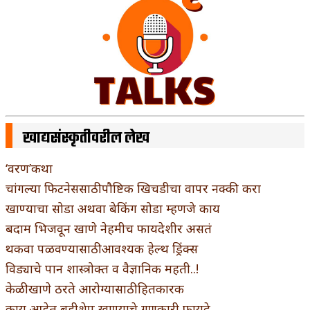
खाद्यसंस्कृतीवरील लेख
‘वरण’कथा
चांगल्या फिटनेससाठी पौष्टिक खिचडीचा वापर नक्की करा
खाण्याचा सोडा अथवा बेकिंग सोडा म्हणजे काय
बदाम भिजवून खाणे नेहमीच फायदेशीर असतं
थकवा पळवण्यासाठी आवश्यक हेल्थ ड्रिंक्स
विड्याचे पान शास्त्रोक्त व वैज्ञानिक महती..!
केळी खाणे ठरते आरोग्यासाठी हितकारक
काय आहेत बडीशेप खाण्याचे गुणकारी फायदे