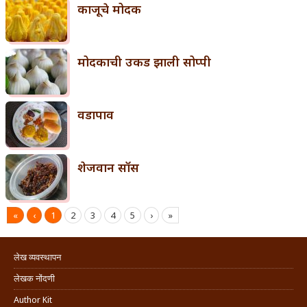
काजूचे मोदक
मोदकाची उकड झाली सोप्पी
वडापाव
शेजवान सॉस
«
‹
1
2
3
4
5
›
»
लेख व्यवस्थापन
लेखक नोंदणी
Author Kit