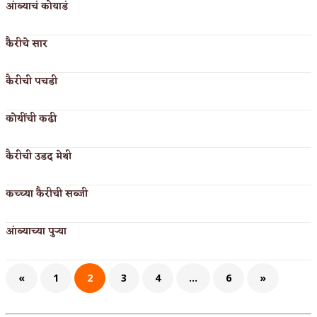
आंब्याचं कोयाडं
कैरीचे सार
कैरीची पचडी
कोयींची कढी
कैरीची उडद मेथी
कच्च्या कैरीची सब्जी
आंब्याच्या पुऱ्या
«
1
2
3
4
…
6
»