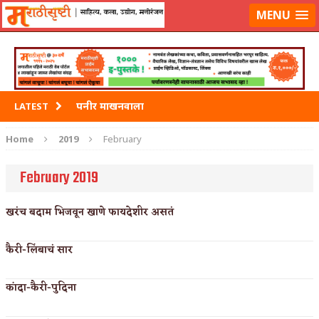
मराठीसृष्टीवर लॉग-इन करा
MENU
पनीर माखनवाला
LATEST
पावभाजी
Home
2019
February
इडली
February 2019
छोले भटुरे – Cchole Bhature
खरंच बदाम भिजवून खाणे फायदेशीर असतं
साबुदाणा वडा
कैरी-लिंबाचं सार
कांदा-कैरी-पुदिना