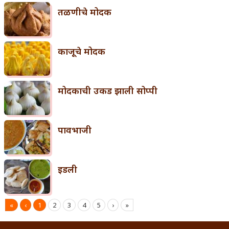
तळणीचे मोदक
काजूचे मोदक
मोदकाची उकड झाली सोप्पी
पावभाजी
इडली
«
‹
1
2
3
4
5
›
»