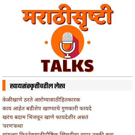
खाद्यसंस्कृतीवरील लेख
केळी खाणे ठरते आरोग्यासाठी हितकारक
काय आहेत बडीशेप खाण्याचे गुणकारी फायदे
खरंच बदाम भिजवून खाणे फायदेशीर असतं
‘वरण’कथा
चांगल्या फिटनेससाठी पौष्टिक खिचडीचा वापर नक्की करा