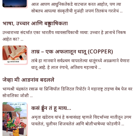
आज आपण आधुनिकतेकडे वाटचाल करत आहोत, पण त्या
सोबतच आपल्या संस्कृतीची मुळंही जपणं तितकंच गरजेचं ...
भाषा, उच्चार आणि बहुभाषिकता
उच्चाराच्या संदर्भात एका भारतीय व्यावसायिकाची व्यथा: उच्चार हे ज्ञानाचे निकष
आहेत का? ...
ताम्र – एक अफलातून धातू (COPPER)
तांबे हा मानवाने सर्वप्रथम वापरलेल्या धातूंमध्ये अग्रक्रमाने येणारा
धातू आहे. हे लाल रंगाचे, अतिशय महत्त्वाचे ...
जेव्हा मी आडनांव बदलले
भाग्यश्री चंद्रकांत रसाळ या प्रिन्सिपॉल डिजिटल रिपोर्टर ने महाराष्ट्र टाइम्स वेब पेज वर
सोनालिका जोशी ...
कसं हुईन तं हू माय…
अमृता खंडेराव यांचं हे कथासंग्रह म्हणजे विदर्भाच्या मातीतून उगम
पावलेलं, चुलीवर शिजवलेलं आणि बोलीभाषेच्या फोडणीने ...