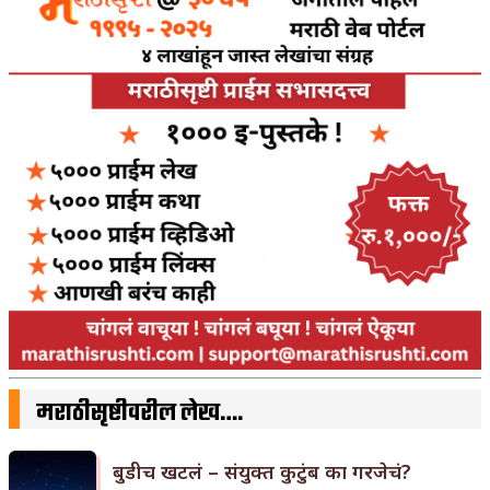
मराठीसृष्टीवरील लेख….
बुडीच खटलं – संयुक्त कुटुंब का गरजेचं?