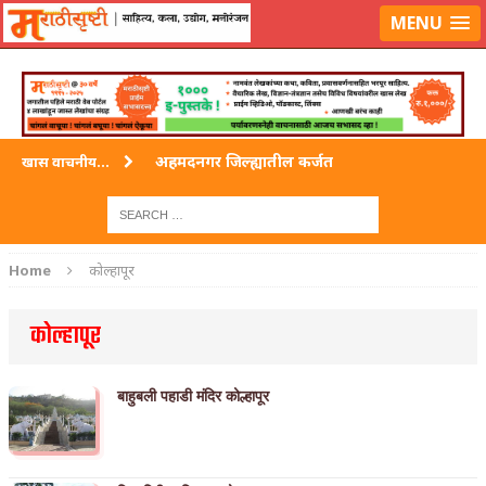
लॉग-इन करा
|
लेखक नोंदणी करा
MENU
अहमदनगर जिल्ह्यातील कर्जत
खास वाचनीय...
विदर्भ जिल्हयातील मुख्यालय अकोला
अहमदपूर – लातूर जिल्ह्यातील महत्त्वाचे शहर
Home
कोल्हापूर
सोलापूर जिल्ह्यातील अकलूज
कोल्हापूर
गडचिरोली जिल्ह्यातील आदिवासींचे ‘ढोल’ नृत्य
बाहुबली पहाडी मंदिर कोल्हापूर