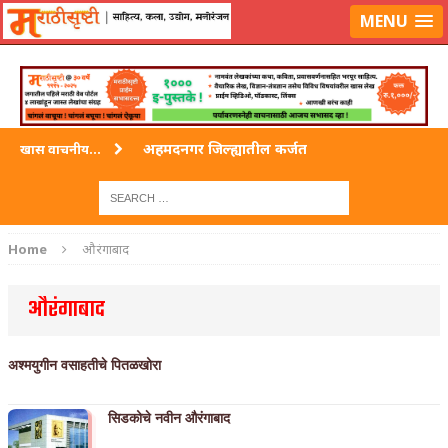
लॉग-इन करा
|
लेखक नोंदणी करा
MENU
अहमदनगर जिल्ह्यातील कर्जत
खास वाचनीय...
विदर्भ जिल्हयातील मुख्यालय अकोला
अहमदपूर – लातूर जिल्ह्यातील महत्त्वाचे शहर
Home
औरंगाबाद
सोलापूर जिल्ह्यातील अकलूज
औरंगाबाद
गडचिरोली जिल्ह्यातील आदिवासींचे ‘ढोल’ नृत्य
अश्मयुगीन वसाहतीचे पितळखोरा
सिडकोचे नवीन औरंगाबाद