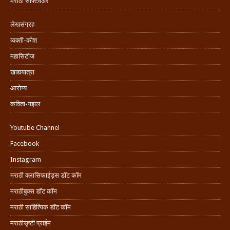
मराठी सॉफ्टवेअर
लेखसंग्रह
व्यक्ती-कोश
महासिटीज
खाद्ययात्रा
आरोग्य
कविता-गझल
Youtube Channel
Facebook
Instagram
मराठी क्लासिफाईड्स डॉट कॉम
मराठीबुक्स डॉट कॉम
मराठी साहित्यिक डॉट कॉम
मराठीसृष्टी प्राईम