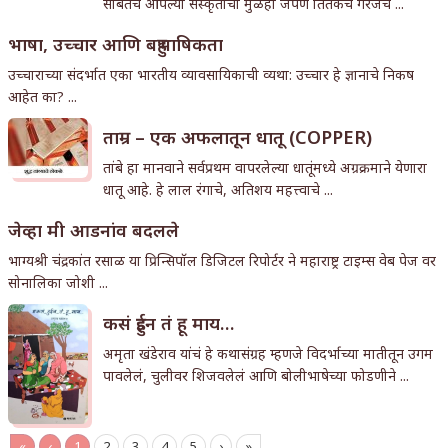
सोबतच आपल्या संस्कृतीची मुळंही जपणं तितकंच गरजेचं ...
भाषा, उच्चार आणि बहुभाषिकता
उच्चाराच्या संदर्भात एका भारतीय व्यावसायिकाची व्यथा: उच्चार हे ज्ञानाचे निकष
आहेत का? ...
ताम्र – एक अफलातून धातू (COPPER)
तांबे हा मानवाने सर्वप्रथम वापरलेल्या धातूंमध्ये अग्रक्रमाने येणारा
धातू आहे. हे लाल रंगाचे, अतिशय महत्त्वाचे ...
जेव्हा मी आडनांव बदलले
भाग्यश्री चंद्रकांत रसाळ या प्रिन्सिपॉल डिजिटल रिपोर्टर ने महाराष्ट्र टाइम्स वेब पेज वर
सोनालिका जोशी ...
कसं हुईन तं हू माय…
अमृता खंडेराव यांचं हे कथासंग्रह म्हणजे विदर्भाच्या मातीतून उगम
पावलेलं, चुलीवर शिजवलेलं आणि बोलीभाषेच्या फोडणीने ...
«
‹
1
2
3
4
5
›
»