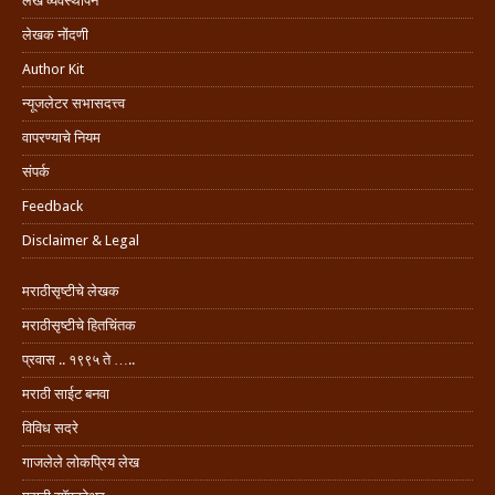
लेख व्यवस्थापन
लेखक नोंदणी
Author Kit
न्यूजलेटर सभासदत्त्व
वापरण्याचे नियम
संपर्क
Feedback
Disclaimer & Legal
मराठीसृष्टीचे लेखक
मराठीसृष्टीचे हितचिंतक
प्रवास .. १९९५ ते …..
मराठी साईट बनवा
विविध सदरे
गाजलेले लोकप्रिय लेख