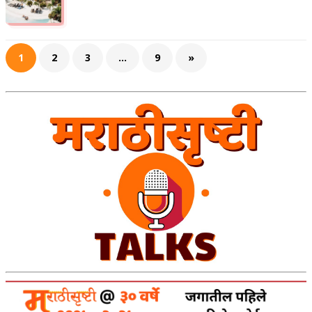
1
2
3
…
9
»