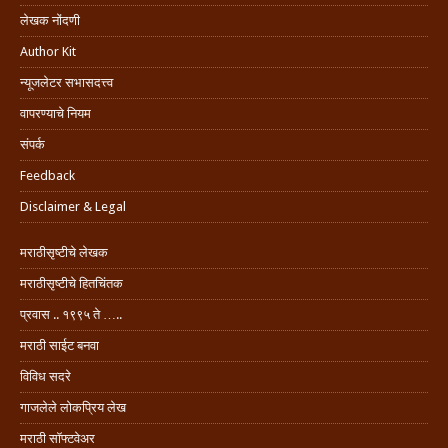
लेखक नोंदणी
Author Kit
न्यूजलेटर सभासदत्त्व
वापरण्याचे नियम
संपर्क
Feedback
Disclaimer & Legal
मराठीसृष्टीचे लेखक
मराठीसृष्टीचे हितचिंतक
प्रवास .. १९९५ ते …..
मराठी साईट बनवा
विविध सदरे
गाजलेले लोकप्रिय लेख
मराठी सॉफ्टवेअर