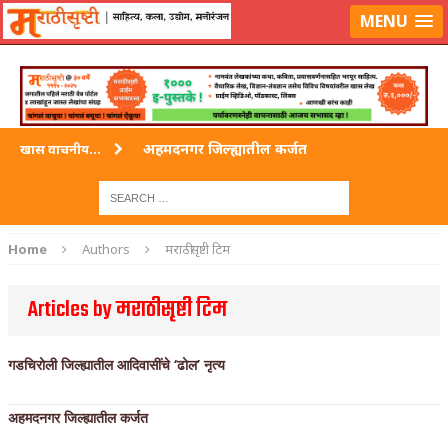
लॉग-इन करा
|
लेखक नोंदणी करा
MENU
अहमदनगर जिल्ह्यातील कर्जत
खास वाचनीय...
विदर्भ जिल्हयातील मुख्यालय अकोला
अहमदपूर – लातूर जिल्ह्यातील महत्त्वाचे शहर
Home
Authors
मराठीसृष्टी टिम
सोलापूर जिल्ह्यातील अकलूज
Articles by मराठीसृष्टी टिम
गडचिरोली जिल्ह्यातील आदिवासींचे ‘ढोल’ नृत्य
गडचिरोली जिल्ह्यातील आदिवासींचे ‘ढोल’ नृत्य
अहमदनगर जिल्ह्यातील कर्जत