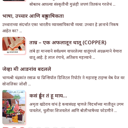
सोबतच आपल्या संस्कृतीची मुळंही जपणं तितकंच गरजेचं ...
भाषा, उच्चार आणि बहुभाषिकता
उच्चाराच्या संदर्भात एका भारतीय व्यावसायिकाची व्यथा: उच्चार हे ज्ञानाचे निकष
आहेत का? ...
ताम्र – एक अफलातून धातू (COPPER)
तांबे हा मानवाने सर्वप्रथम वापरलेल्या धातूंमध्ये अग्रक्रमाने येणारा
धातू आहे. हे लाल रंगाचे, अतिशय महत्त्वाचे ...
जेव्हा मी आडनांव बदलले
भाग्यश्री चंद्रकांत रसाळ या प्रिन्सिपॉल डिजिटल रिपोर्टर ने महाराष्ट्र टाइम्स वेब पेज वर
सोनालिका जोशी ...
कसं हुईन तं हू माय…
अमृता खंडेराव यांचं हे कथासंग्रह म्हणजे विदर्भाच्या मातीतून उगम
पावलेलं, चुलीवर शिजवलेलं आणि बोलीभाषेच्या फोडणीने ...