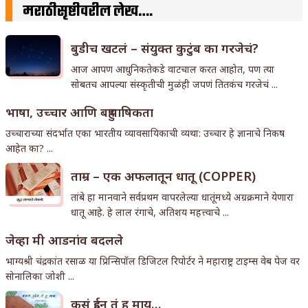
मराठीसृष्टीवरील लेख….
बुडीच खटलं – संयुक्त कुटुंब का गरजेचं?
आज आपण आधुनिकतेकडे वाटचाल करत आहोत, पण त्या
सोबतच आपल्या संस्कृतीची मुळंही जपणं तितकंच गरजेचं ...
भाषा, उच्चार आणि बहुभाषिकता
उच्चाराच्या संदर्भात एका भारतीय व्यावसायिकाची व्यथा: उच्चार हे ज्ञानाचे निकष
आहेत का? ...
ताम्र – एक अफलातून धातू (COPPER)
तांबे हा मानवाने सर्वप्रथम वापरलेल्या धातूंमध्ये अग्रक्रमाने येणारा
धातू आहे. हे लाल रंगाचे, अतिशय महत्त्वाचे ...
जेव्हा मी आडनांव बदलले
भाग्यश्री चंद्रकांत रसाळ या प्रिन्सिपॉल डिजिटल रिपोर्टर ने महाराष्ट्र टाइम्स वेब पेज वर
सोनालिका जोशी ...
कसं हुईन तं हू माय…