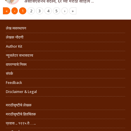
असोसिएशनचे सदस्य, ६१ व्या मराठी साहित्य ...
«
‹
1
2
3
4
5
›
»
लेख व्यवस्थापन
लेखक नोंदणी
Author Kit
न्यूजलेटर सभासदत्त्व
वापरण्याचे नियम
संपर्क
Feedback
Disclaimer & Legal
मराठीसृष्टीचे लेखक
मराठीसृष्टीचे हितचिंतक
प्रवास .. १९९५ ते …..