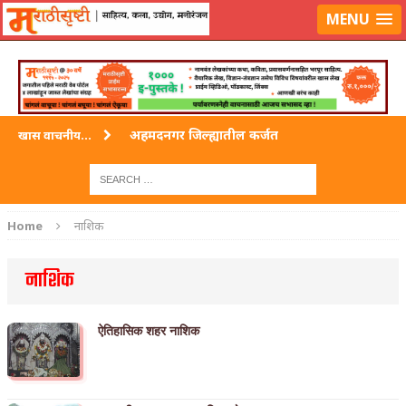
लॉग-इन करा
|
लेखक नोंदणी करा
MENU
अहमदनगर जिल्ह्यातील कर्जत
खास वाचनीय...
विदर्भ जिल्हयातील मुख्यालय अकोला
अहमदपूर – लातूर जिल्ह्यातील महत्त्वाचे शहर
Home
नाशिक
सोलापूर जिल्ह्यातील अकलूज
नाशिक
गडचिरोली जिल्ह्यातील आदिवासींचे ‘ढोल’ नृत्य
ऐतिहासिक शहर नाशिक