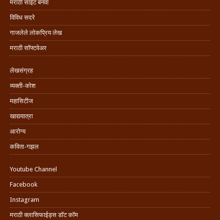
मराठी साईट बनवा
विविध सदरे
गाजलेले लोकप्रिय लेख
मराठी सॉफ्टवेअर
लेखसंग्रह
व्यक्ती-कोश
महासिटीज
खाद्ययात्रा
आरोग्य
कविता-गझल
Youtube Channel
Facebook
Instagram
मराठी क्लासिफाईड्स डॉट कॉम