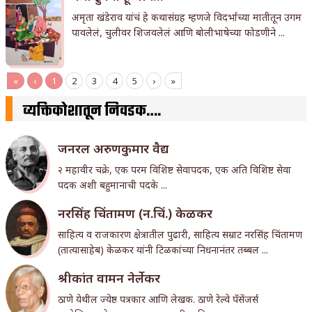
अमृता खंडेराव यांचं हे कथासंग्रह म्हणजे विदर्भाच्या मातीतून उगम
पावलेलं, चुलीवर शिजवलेलं आणि बोलीभाषेच्या फोडणीने ...
«
‹
1
2
3
4
5
›
»
व्यक्तिकोशातून निवडक….
जनरल अरुणकुमार वैद्य
२ महावीर चक्रे, एक परम विशिष्ट सेवापदक, एक अति विशिष्ट सेवा
पदक अशी बहुमानाची पदके ...
नरसिंह चिंतामण (न.चिं.) केळकर
साहित्य व राजकारण क्षेत्रातील पुढारी, साहित्य सम्राट नरसिंह चिंतामण
(तात्यासाहेब) केळकर यांनी टिळकांच्या निधनानंतर तब्बल ...
श्रीकांत वामन नेर्लेकर
ठाणे येथील ज्येष्ठ पत्रकार आणि लेखक. ठाणे रेल्वे पॅसेंजर्स