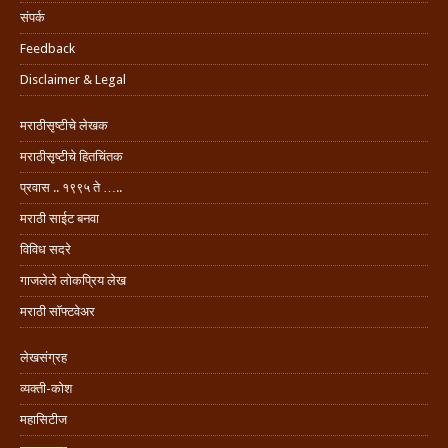
संपर्क
Feedback
Disclaimer & Legal
मराठीसृष्टीचे लेखक
मराठीसृष्टीचे हितचिंतक
प्रवास .. १९९५ ते …..
मराठी साईट बनवा
विविध सदरे
गाजलेले लोकप्रिय लेख
मराठी सॉफ्टवेअर
लेखसंग्रह
व्यक्ती-कोश
महासिटीज