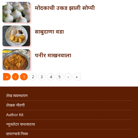
मोदकाची उकड झाली सोप्पी
साबुदाणा वडा
पनीर माखनवाला
«
‹
1
2
3
4
5
›
»
लेख व्यवस्थापन
लेखक नोंदणी
Author Kit
न्यूजलेटर सभासदत्त्व
वापरण्याचे नियम