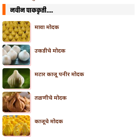
नवीन पाककृती….
मावा मोदक
उकडीचे मोदक
मटार काजू पनीर मोदक
तळणीचे मोदक
काजूचे मोदक