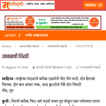
मराठीसृष्टीवर लॉग-इन करा
MENU
पनीर माखनवाला
LATEST
पावभाजी
Home
मराठमोळे पदार्थ
उपवासाचे पदार्थ
उपवासची धिरडी
इडली
उपवासची धिरडी
छोले भटुरे – Cchole Bhature
August 15, 2018
मराठी पदार्थ व्हॉटसअॅप ग्रुप
उपवासाचे पदार्थ
साबुदाणा वडा
साहित्य :
वरईच्या तांदळाचे बारीक दळलेले पीठ तीन वाटी, दोन हिरव्या
मिरच्या, दोन कप आंबट ताक, भरड कुटलेले जिरे दोन चिमटी
मीठ, तूप.
कृती :
मिरची बारीक चिरा, सर्व पदार्थ फक्त तूप सोडून एका पातेल्यात घाला.