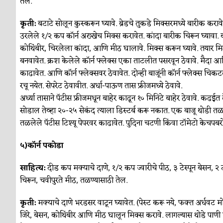
तेल.
कृती:
बटाटे सोलून कुस्करून घ्यावे. ब्रेडचे तुकडे मिक्सरमध्ये बारीक क
उरलेले १/२ कप कॉर्न अख्खेच मिक्स करावेत. कांदा बारीक चिरून घ्यावा. कॉर्
कोथिंबीर, चिरलेला कांदा, आणि मीठ घालावे. मिक्स करून घ्यावे. तयार म
बनवावेत. क्रश केलेले कॉर्न फ्लेक्स एका ताटलीत पसरवून ठेवावे. मैदा आण
काढावेत. आणि कॉर्न फ्लेक्सवर ठेवावेत. दोन्ही बाजूंनी कॉर्न फ्लेक्स च
रचू नयेत. सेपरेट ठेवावीत. अर्धा-पाऊण तास फ्रीजमध्ये ठेवावे.
अर्ध्या तासाने पॅटीस फ्रीजमधून बाहेर काढून १० मिनिटे बाहेर ठेवावे. क
सोडाल तेव्हा २०-२५ सेकंद त्याला डिस्टर्ब करू नकात. एक बाजू थोडी तळली
तळलेले पॅटीस टिश्यू पेपरवर काढावेत. पुदिना चटणी किंवा टॉमेटो केचपबरो
५)कॉर्न पकोडा
साहित्य:
दीड कप मक्याचे दाणे, १/२ कप ज्वारीचे पीठ, ३ टेस्पून बेसन, २ टी
चिरून, चवीपुरते मीठ, तळण्यासाठी तेल.
कृती:
मक्याचे दाणे भरडसर वाटून घ्यावेत. (पेस्ट करू नये, फक्त अर्धवट मो
जिरे, बेसन, कोथिंबीर आणि मीठ घालून मिक्स करावे. लागल्यास थोडे पाण