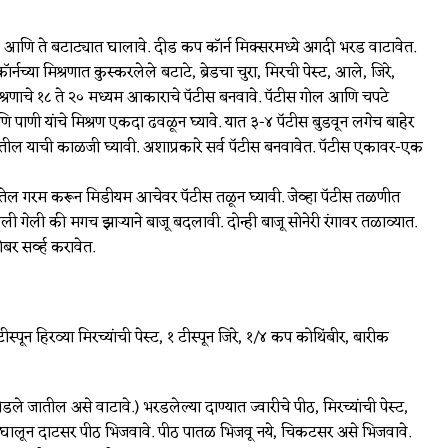
रावे आणि ते बटाट्यात घालावे. दीड कप कॉर्न मिक्सरमध्ये अगदी भरड वाटावेत.
नच्या मिश्रणात कुस्करलेले बटाटे, ब्रेडचा चुरा, मिरची पेस्ट, आले, जिरे,
िश्रणाचे १८ ते २० मध्यम आकाराचे पॅटीस बनवावे. पॅटीस गोल आणि चपटे
ि पाणी यांचे मिश्रण एकदा ढवळून घ्यावे. यात ३-४ पॅटीस बुडवून लगेच बाहेर
िकटतील याची काळजी घ्यावी. अशाप्रकारे सर्व पॅटीस बनवावेत. पॅटीस एकावर-एक
ढईत तेल गरम करून मिडीयम आचेवर पॅटीस तळून घ्यावी. जेव्हा पॅटीस तळणीत
 गेली की मगच झाऱ्याने बाजू बदलावी. दोन्ही बाजू सोनेरी रंगावर तळाव्यात.
बर सर्व्ह करावेत.
स्पून हिरव्या मिरच्यांची पेस्ट, १ टीस्पून जिरे, १/४ कप कोथिंबीर, बारीक
डले जातील असे वाटावे.) भरडलेल्या दाण्यात ज्वारीचे पीठ, मिरच्यांची पेस्ट,
ी घालून दाटसर पीठ भिजवावे. पीठ पातळ भिजवू नये, चिकटसर असे भिजवावे.