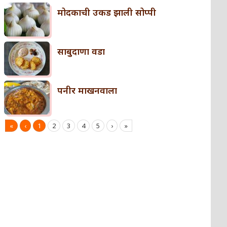
मोदकाची उकड झाली सोप्पी
साबुदाणा वडा
पनीर माखनवाला
«
‹
1
2
3
4
5
›
»