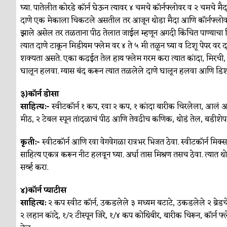
घ्या. पातेलीत कोरडे कॉर्न घेऊन त्यावर ४ चमचे कॉर्नफ्लोवर व २ चमचे म
दाणे एक मेकाला चिकटले असतील तर आजून थोडा मैदा आणि कॉर्नफ्लोवर
झाले असेल तर तळताना पीठ तेलात जाईल म्हणून अगदी किंचित पाण्याचा 
त्यात दाणे टाकून मिडीयम फ्लेम वर ४ ते ५ मी तळून घ्या व टिशू पेपर वर
शक्यता असते. एका कढईत तेल हाय फ्लेम गरम करा त्यात कांदा, मिरची, लसू
घालून हलवा. ग्यास बंद करून त्यात तळलेले दाणे घालून हलवा आणि डिश म
३)कॉर्न डोसा
साहित्य:-
स्वीटकॉर्न १ कप, रवा २ कप, १ कांदा बारीक चिरलेला, आलं आ
मीठ, २ टेबल स्पून तांदळाचं पीठ आणि तेवढीच कणिक, थोडं तेल, बडी
कृती:-
स्वीटकॉर्न आणि रवा वेगवेगळा रात्रभर भिजत ठेवा. स्वीटकॉर्न मिक्
साहित्य एकत्र करून नीट हलवून घ्या. अर्धा तास मिश्रण तसच ठेवा. त्यात थ
सर्व्ह करा.
४)कॉर्न प्याटीस
साहित्य:
२ कप स्वीट कॉर्न, उकडलेले ३ मध्यम बटाटे, उकडलेले २ ब्रेडचे 
२ लहान कांदे, १/२ टीस्पून जिरे, १/४ कप कोथिंबीर, बारीक चिरून, कॉर्न फ्