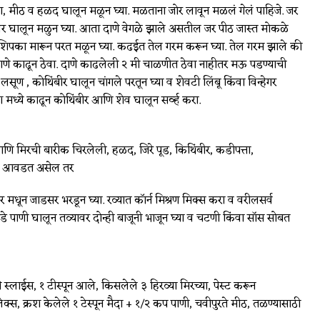
ैदा, मीठ व हळद घालून मळून घ्या. मळताना जोर लावून मळलं गेलं पाहिजे. जर
 घालून मळुन घ्या. आता दाणे वेगळे झाले असतील जर पीठ जास्त मोकळे
शिपका मारून परत मळून घ्या. कढईत तेल गरम करून घ्या. तेल गरम झाले की
 दाणे काढून ठेवा. दाणे काढलेली २ मी चाळणीत ठेवा नाहीतर मऊ पडण्याची
ण , कोथिंबीर घालून चांगले परतून घ्या व शेवटी लिंबू किंवा विन्हेगर
ध्ये काढून कोथिंबीर आणि शेव घालून सर्व्ह करा.
णि मिरची बारीक चिरलेली, हळद, जिरे पूड, किथिंबीर, कडीपत्ता,
शेप आवडत असेल तर
सर मधून जाडसर भरडून घ्या. रव्यात कॉर्न मिश्रण मिक्स करा व वरीलसर्व
ोडे पाणी घालून तव्यावर दोन्ही बाजूनी भाजून घ्या व चटणी किंवा सॉस सोबत
स्लाईस, १ टीस्पून आले, किसलेले ३ हिरव्या मिरच्या, पेस्ट करून
लेक्स, क्रश केलेले १ टेस्पून मैदा + १/२ कप पाणी, चवीपुरते मीठ, तळण्यासाठी