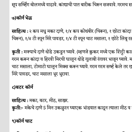
सूप सर्व्हिंग बोलमध्ये वाढावे. कांद्याची पात बारीक चिरून सजवावे. गरमच सर्
७)कॉर्न भेळ
साहित्य :
२ कप मधु मका दाणे, १/४ कप कोथंबीर (चिरून), १ छोटा कांदा (
चिरून), १/४ टी स्पून मिरे पावडर, १/४ टी स्पून चाट मसाला, १ छोटे लिंबू रस
कृती :
मक्याचे दाणे थोडे उकडून घ्यावे. (म्हणजे कुकर मध्ये एक शिट्टी क
गरम करून कांदा व हिरवी मिरची घालून थोडे गुलाबी रंगावर भाजून घ्यावे. म
चाट मसाला, टोमाटो घालून मिक्स करून घ्यावे. गरम गरम सर्व्ह केले तर छान
मिरे पावडर, चाट मसाला भूर भुरावा.
८)बटर कॉर्न
साहित्य :
मका, बटर, मीठ, साखर.
कृती:-
मकेचे दाणे 5 मिन उकळुरन घ्याएक भांडयात काढून त्याला मीठ व
९)कॉर्न चाट