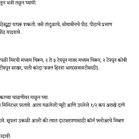
ून भजी तळून घ्यावी.
ुद्धा वापरू शकतो. जसे तांदुळाचे, सोयाबीनचे पीठ. पीठाचे प्रमाण
ीठ वाढवावे.
 भोपळी मिरची मध्यम चिरून, २ ते ३ टेस्पून गाजर मध्यम चिरून, २ टेस्पून कोबी
, २ टीस्पून साखर, पाती कांदा फक्त हिरवा भाग(सजावटीसाठी).
ोकाच्या चाळणीवर गाळून घ्या.
 मिनिटभर परतावे. आता गळलेली प्युरी आणि उरलेले १/२ कप अख्खे दाणे
ावे. सूपला उकळी आली की त्यात दाटसरपणासाठी कॉर्न फ्लोअरचे मिश्रण
ाढावी.