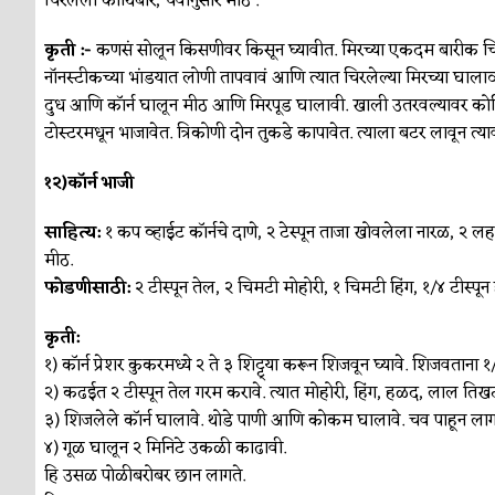
चिरलेली कोथिंबीर, चवीनुसार मीठ .
कृती :-
कणसं सोलून किसणीवर किसून घ्यावीत. मिरच्या एकदम बारीक चिरा
नॉनस्टीकच्या भांडयात लोणी तापवावं आणि त्यात चिरलेल्या मिरच्या घालाव्
दुध आणि कॉर्न घालून मीठ आणि मिरपूड घालावी. खाली उतरवल्यावर कोथिंबीर
टोस्टरमधून भाजावेत. त्रिकोणी दोन तुकडे कापावेत. त्याला बटर लावून त्या
१२)कॉर्न भाजी
साहित्य:
१ कप व्हाईट कॉर्नचे दाणे, २ टेस्पून ताजा खोवलेला नारळ, २ लहा
मीठ.
फोडणीसाठी:
२ टीस्पून तेल, २ चिमटी मोहोरी, १ चिमटी हिंग, १/४ टीस्प
कृती:
१) कॉर्न प्रेशर कुकरमध्ये २ ते ३ शिट्ट्या करून शिजवून घ्यावे. शिजवताना १
२) कढईत २ टीस्पून तेल गरम करावे. त्यात मोहोरी, हिंग, हळद, लाल ति
३) शिजलेले कॉर्न घालावे. थोडे पाणी आणि कोकम घालावे. चव पाहून लागल
४) गूळ घालून २ मिनिटे उकळी काढावी.
हि उसळ पोळीबरोबर छान लागते.