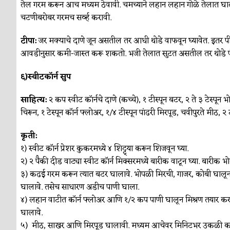
तेल गरम करून आच मध्यम ठेवावी. चमच्याने लहान लहान गोळे तेलात घाल
चटणीबरोबर गरमच सर्व्ह करावी.
टीपा:
जर मक्याचे दाणे जून असतील तर आधी थोडे वाफवून घ्यावेत. इतर पीठेस
आवडीनुसार कमी-जास्त करू शकतो. भजी तेलात सुटत असतील तर थोडे प
६)स्वीटकॉर्न सुप
साहित्य:
२ कप स्वीट कॉर्नचे दाणे (कच्चे), १ टीस्पून बटर, २ ते ३ टेस्पून
चिरून, १ टेस्पून कॉर्न फ्लोअर, १/४ टीस्पून पांढरी मिरपूड, चवीपुरते मीठ
कृती:
१) स्वीट कॉर्न प्रेशर कुकरमध्ये ४ शिट्ट्या करून शिजवून घ्या.
२) २ पैकी दीड वाट्या स्वीट कॉर्न मिक्सरमध्ये बारीक वाटून घ्या. बारीक भ
३) कढई गरम करून त्यात बटर घालावे. भोपळी मिरची, गाजर, कोबी घालून
घालावे. तसेच साधारण अडीच पाणी घाला.
४) लहान वाटीत कॉर्न फ्लोअर आणि १/२ कप पाणी घालून मिश्रण तयार कर
घालावे.
५) मीठ, साखर आणि मिरपूड घालावी. मध्यम आचेवर मिनिटभर उकळी क