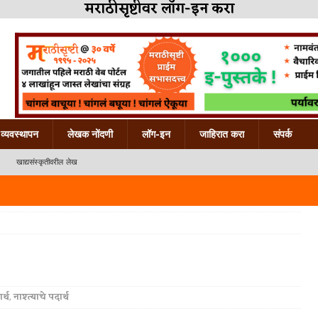
मराठीसृष्टीवर लॉग-इन करा
व्यवस्थापन
लेखक नोंदणी
लॉग-इन
जाहिरात करा
संपर्क
खाद्यसंस्कृतीवरील लेख
र्थ
,
नाश्त्याचे पदार्थ