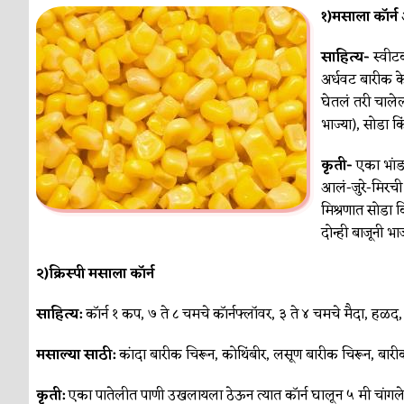
१)मसाला कॉर्न 
साहित्य-
स्वीटक
अर्धवट बारीक क
घेतलं तरी चाले
भाज्या), सोडा कि
कृती-
एका भांड्
आलं-जुरे-मिरची 
मिश्रणात सोडा क
दोन्ही बाजूनी भा
२)क्रिस्पी मसाला कॉर्न
साहित्य:
कॉर्न १ कप, ७ ते ८ चमचे कॉर्नफ्लॉवर, ३ ते ४ चमचे मैदा, हळद
मसाल्या साठी:
कांदा बारीक चिरून, कोथिंबीर, लसूण बारीक चिरून, बार
कृती:
एका पातेलीत पाणी उखलायला ठेऊन त्यात कॉर्न घालून ५ मी चांगले 