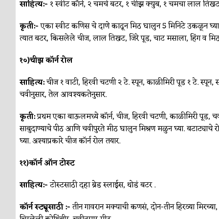
साहित्य:-
१ स्वीट कॉर्न, २ चमचे बटर, १ चीझ क्युब, १ चमचा लाल तिखट
कृती:-
एका स्वीट कणिस चे दाणे काढून मिठ घालुन 5 मिनिटे उकळून घ्या
त्यात बटर, किसलेले चीज, लाल तिखट, जिरे पूड, चाट मसाला, हिंग व मि
१०)चीझ कॉर्न रोल
साहित्य:
चीज १ वाटी, हिरवी चटणी २ टे. स्पून, काळीमिरी पूड १ टे. स्पून, 
चवीनुसार, तेल आवश्यकतेनुसार.
कृती:
प्रथम एका बाऊलमध्ये कॉर्न, चीज, हिरवी चटणी, काळीमिरी पूड, 
साबुदाण्याचे पीठ आणि चवीपुरते मीठ घालुन मिश्रण मळुन घ्या. बटाट्याचे
घ्या. अश्याप्रकारे चीज कॉर्न रोल तयार.
११)कॉर्न ऑन टोस्ट
साहित्य:-
टोस्टसाठी दहा ब्रेड स्लाईस, थोडं बटर .
कॉर्न स्ट्यूसाठी :-
तीन गावरान मक्याची कणसं, दोन-तीन हिरव्या मिरच्य