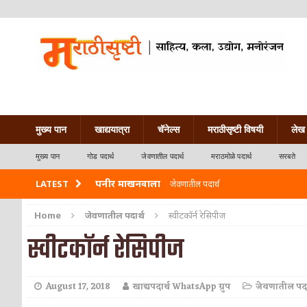
मुख्य पान
खाद्ययात्रा
चॅनेल्स
मराठीसृष्टी विषयी
लेख 
मुख्य पान
गोड पदार्थ
जेवणातील पदार्थ
मराठमोळे पदार्थ
सरबते
पनीर माखनवाला
LATEST
जेवणातील पदार्थ
पावभाजी
जेवणातील पदार्थ
Home
जेवणातील पदार्थ
स्वीटकॉर्न रेसिपीज
स्वीटकॉर्न रेसिपीज
इडली
नाश्त्याचे पदार्थ
छोले भटुरे – Cchole Bhature
जेवणातील पदार्थ
August 17, 2018
खाद्यपदार्थ WhatsApp ग्रुप
जेवणातील पदा
साबुदाणा वडा
नाश्त्याचे पदार्थ