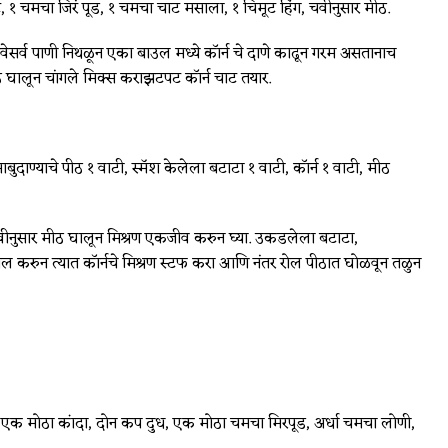
, १ चमचा जिरं पूड, १ चमचा चाट मसाला, १ चिमूट हिंग, चवीनुसार मीठ.
वेसर्व पाणी निथळून एका बाउल मध्ये कॉर्न चे दाणे काढून गरम असतानाच
ठ घालून चांगले मिक्स कराझटपट कॉर्न चाट तयार.
साबुदाण्याचे पीठ १ वाटी, स्मॅश केलेला बटाटा १ वाटी, कॉर्न १ वाटी, मीठ
चवीनुसार मीठ घालून मिश्रण एकजीव करुन घ्या. उकडलेला बटाटा,
 रोल करुन त्यात कॉर्नचे मिश्रण स्टफ करा आणि नंतर रोल पीठात घोळवून तळुन
ा, एक मोठा कांदा, दोन कप दुध, एक मोठा चमचा मिरपूड, अर्धा चमचा लोणी,