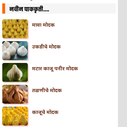
नवीन पाककृती….
मावा मोदक
उकडीचे मोदक
मटार काजू पनीर मोदक
तळणीचे मोदक
काजूचे मोदक