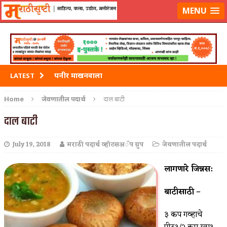
मराठीसृष्टीवर लॉग-इन करा
MENU
पनीर माखनवाला
LATEST
पावभाजी
Home
जेवणातील पदार्थ
दाल बाटी
इडली
दाल बाटी
छोले भटुरे – Cchole Bhature
July 19, 2018
मराठी पदार्थ व्हॉटसअॅप ग्रुप
जेवणातील पदार्थ
साबुदाणा वडा
लागणारे जिन्नस:
बाटीसाठी –
३ कप गव्हाचे