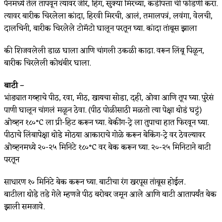
पॅनमध्ये तेल तापवून त्यावर जीरं, हिंग, सुक्या मिरच्या, कडीपत्ता ची फोडणी करा.
त्यावर बारीक चिरलेला कांदा, हिरवी मिरची, आलं, तमालपत्रं, लवंगा, वेलची,
दालचिनी, बारीक चिरलेले टोमॅटो घालून परतून घ्या. कांदा तांबूस झाला
की शिजवलेली डाळ घाला आणि चांगली उकळी काढा. वरून लिंबू पिळून,
बारीक चिरलेली कोथंबीर घाला.
बाटी –
भांड्यात गव्हाचे पीठ, रवा, मीठ, खायचा सोडा, दही, ओवा आणि तूप घ्या. पुरेसं
पाणी घालून चांगलं मळून ठेवा. (पीठ पोळीसाठी मळतो त्या पेक्षा थोडं घट्टं)
ओव्हन १८०°C ला प्री-हिट करून घ्या. बेकींग-ट्रे ला तुपाचा हात फिरवून घ्या.
पीठाचे लिंबापेक्षा थोडे मोठया आकाराचे गोळे करून बेकिंग-ट्रे वर ठेवल्यावर
ओव्हनमध्ये २०-२५ मिनिटे १८०°C वर बेक करून घ्या. २०-२५ मिनिटाने बाटी
परतून
साधारण १० मिनिटे बेक करून घ्या. बाटीचा रंग खरपूस तांबूस होईल.
बाटीला थोडे तडे गेले म्हणजे पीठ बरोबर जमून आले आणि बाटी आतापर्यंत बेक
झाली समजावे.