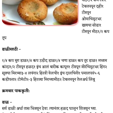
पीठ१/२ कप रवा१
टेबलस्पून दही१
टीस्पून
ओवाचिमुटभर
खायचा सोडा१
टीस्पून मीठ१/२ कप
तूप
डाळीसाठी –
१/४ कप मुग डाळ१/४ कप उडीद डाळ१/४ चणा डाळ१ कप तूर डाळ१ मध्यम
कांदा१/२ टीस्पून हळद१ इंच आलं बारीक कापून१ टीस्पून जीरंचिमुटभर हिंग२
सुक्या मिरच्या३-४ लवंगा२ हिरवी वेलची१ इंच दालचिनी१ पमालपत्रं५-६
कडीपत्ता२ टोमॅटो२-३ हिरव्या मिरच्यामीठ२ टेबलस्पून तेलअर्ध लिंबू
क्रमवार पाककृती:
डाळ –
सर्व डाळी अर्धा तास भिजवून ठेवा. त्यानंतर हळद घालून शिजवून घ्या.