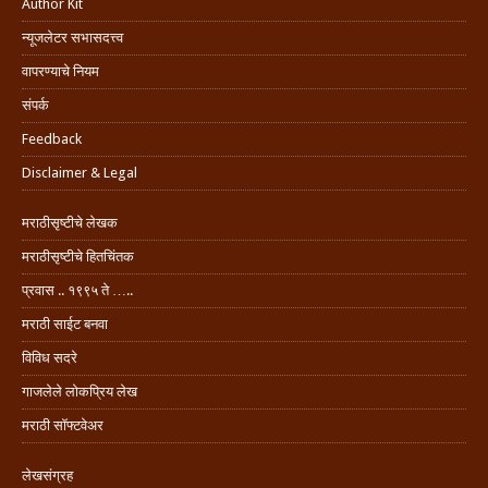
Author Kit
न्यूजलेटर सभासदत्त्व
वापरण्याचे नियम
संपर्क
Feedback
Disclaimer & Legal
मराठीसृष्टीचे लेखक
मराठीसृष्टीचे हितचिंतक
प्रवास .. १९९५ ते …..
मराठी साईट बनवा
विविध सदरे
गाजलेले लोकप्रिय लेख
मराठी सॉफ्टवेअर
लेखसंग्रह