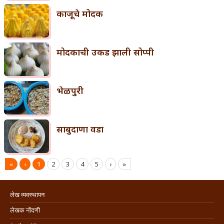
काजूचे मोदक
मोदकाची उकड झाली सोप्पी
भेळपुरी
साबुदाणा वडा
«
‹
1
2
3
4
5
›
»
लेख व्यवस्थापन
लेखक नोंदणी