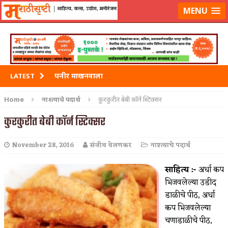
मराठीसृष्टीवर लॉग-इन करा
MENU
पनीर माखनवाला
LATEST
पावभाजी
Home
नाश्त्याचे पदार्थ
कुरकुरीत बेबी कॉर्न स्टिक्सर
इडली
कुरकुरीत बेबी कॉर्न स्टिक्सर
छोले भटुरे – Cchole Bhature
November 28, 2016
संजीव वेलणकर
नाश्त्याचे पदार्थ
साबुदाणा वडा
साहित्य :-
अर्धा कप
भिजवलेल्या उडीद
डाळीचे पीठ, अर्धा
कप भिजवलेल्या
चणाडाळीचे पीठ,