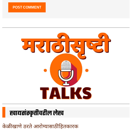
खाद्यसंस्कृतीवरील लेख
केळी खाणे ठरते आरोग्यासाठी हितकारक