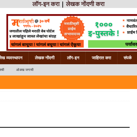
लॉग-इन करा
|
लेखक नोंदणी करा
लेख व्यवस्थापन
लेखक नोंदणी
लॉग-इन
जाहिरात करा
संपर्क
ाची
ओळख जगाची
 महाराष्ट्राची
ख महाराष्ट्राची