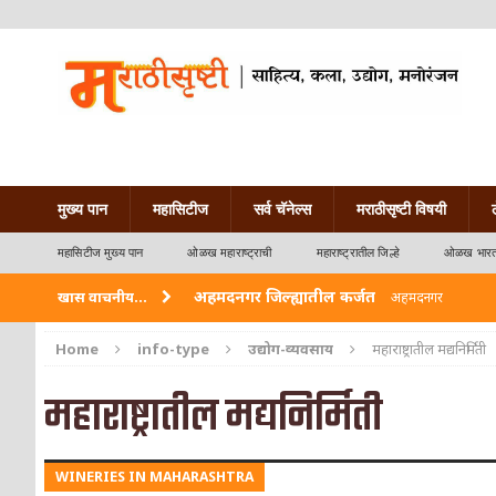
मुख्य पान
महासिटीज
सर्व चॅनेल्स
मराठीसृष्टी विषयी
महासिटीज मुख्य पान
ओळख महाराष्ट्राची
महाराष्ट्रातील जिल्हे
ओळख भारत
अहमदनगर जिल्ह्यातील कर्जत
खास वाचनीय...
अहमदनगर
विदर्भ जिल्हयातील मुख्यालय अकोला
अकोला
Home
info-type
उद्योग-व्यवसाय
महाराष्ट्रातील मद्यनिर्मिती
अहमदपूर – लातूर जिल्ह्यातील महत्त्वाचे शहर
ओळख
महाराष्ट्रातील मद्यनिर्मिती
सोलापूर जिल्ह्यातील अकलूज
ओळख महाराष्ट्राची
WINERIES IN MAHARASHTRA
गडचिरोली जिल्ह्यातील आदिवासींचे ‘ढोल’ नृत्य
ओळ