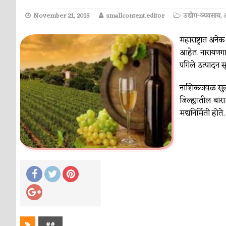
November 21, 2015
smallcontent.editor
उद्योग-व्यवसाय
,
ओ
महाराष्ट्रात अनेक
आहेत. नारायणगाव 
पगिले उत्पादन सु
नाशिकजवळ सुला 
जिल्ह्यातील बारामत
मद्यनिर्मिती हो
##