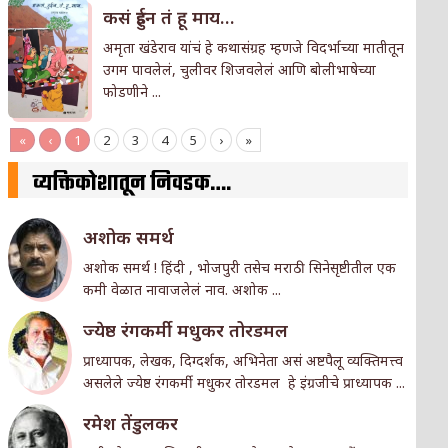
कसं हुईन तं हू माय…
अमृता खंडेराव यांचं हे कथासंग्रह म्हणजे विदर्भाच्या मातीतून
उगम पावलेलं, चुलीवर शिजवलेलं आणि बोलीभाषेच्या
फोडणीने ...
«
‹
1
2
3
4
5
›
»
व्यक्तिकोशातून निवडक….
अशोक समर्थ
अशोक समर्थ ! हिंदी , भोजपुरी तसेच मराठी सिनेसृष्टीतील एक
कमी वेळात नावाजलेलं नाव. अशोक ...
ज्येष्ठ रंगकर्मी मधुकर तोरडमल
प्राध्यापक, लेखक, दिग्दर्शक, अभिनेता असं अष्टपैलू व्यक्तिमत्त्व
असलेले ज्येष्ठ रंगकर्मी मधुकर तोरडमल हे इंग्रजीचे प्राध्यापक ...
रमेश तेंडुलकर