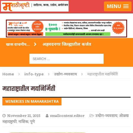
लॉग-इन करा
|
लेखक नोंदणी करा
MENU
अहमदनगर जिल्ह्यातील कर्जत
खास वाचनीय...
विदर्भ जिल्हयातील मुख्यालय अकोला
अहमदपूर – लातूर जिल्ह्यातील महत्त्वाचे शहर
Home
info-type
उद्योग-व्यवसाय
महाराष्ट्रातील मद्यनिर्मिती
सोलापूर जिल्ह्यातील अकलूज
महाराष्ट्रातील मद्यनिर्मिती
गडचिरोली जिल्ह्यातील आदिवासींचे ‘ढोल’ नृत्य
WINERIES IN MAHARASHTRA
November 21, 2015
smallcontent.editor
उद्योग-व्यवसाय
,
ओळख
महाराष्ट्राची
,
नाशिक
,
पुणे