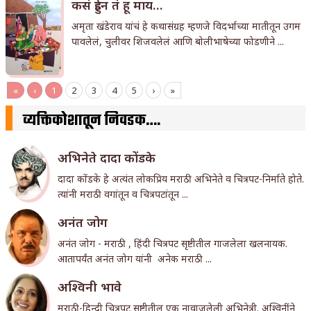
कसं हुईन तं हू माय…
अमृता खंडेराव यांचं हे कथासंग्रह म्हणजे विदर्भाच्या मातीतून उगम
पावलेलं, चुलीवर शिजवलेलं आणि बोलीभाषेच्या फोडणीने ...
«
‹
1
2
3
4
5
›
»
व्यक्तिकोशातून निवडक….
अभिनेते दादा कोंडके
दादा कोंडके हे अत्यंत लोकप्रिय मराठी अभिनेते व चित्रपट-निर्माते होते.
त्यांनी मराठी वगांतून व चित्रपटांतून ...
अनंत जोग
अनंत जोग - मराठी , हिंदी चित्रपट सृष्टीतील गाजलेला खलनायक.
आतापर्यंत अनंत जोग यांनी अनेक मराठी ...
अश्विनी भावे
मराठी-हिन्दी चित्रपट सृष्टीतील एक नावाजलेली अभिनेत्री. अश्विनींने