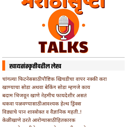
खाद्यसंस्कृतीवरील लेख
चांगल्या फिटनेससाठी पौष्टिक खिचडीचा वापर नक्की करा
खाण्याचा सोडा अथवा बेकिंग सोडा म्हणजे काय
बदाम भिजवून खाणे नेहमीच फायदेशीर असतं
थकवा पळवण्यासाठी आवश्यक हेल्थ ड्रिंक्स
विड्याचे पान शास्त्रोक्त व वैज्ञानिक महती..!
केळी खाणे ठरते आरोग्यासाठी हितकारक