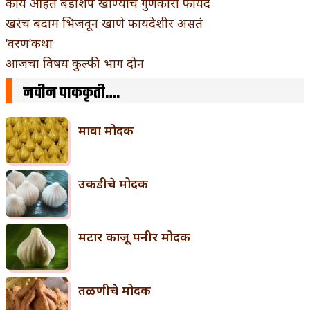
काय आहेत बडीशेप खाण्याचे गुणकारी फायदे
खरंच बदाम भिजवून खाणे फायदेशीर असतं
‘वरण’कथा
आजचा विषय कुल्फी भाग दोन
नवीन पाककृती….
मावा मोदक
उकडीचे मोदक
मटार काजू पनीर मोदक
तळणीचे मोदक