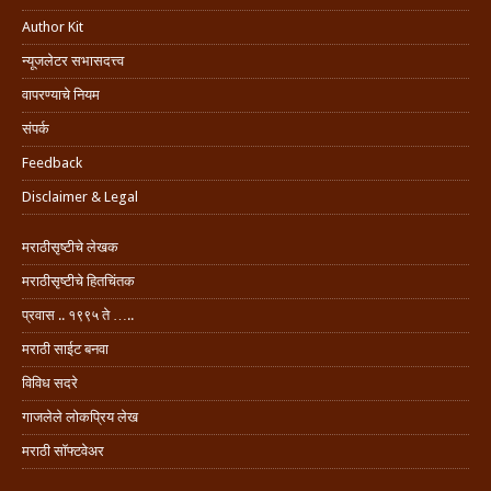
Author Kit
न्यूजलेटर सभासदत्त्व
वापरण्याचे नियम
संपर्क
Feedback
Disclaimer & Legal
मराठीसृष्टीचे लेखक
मराठीसृष्टीचे हितचिंतक
प्रवास .. १९९५ ते …..
मराठी साईट बनवा
विविध सदरे
गाजलेले लोकप्रिय लेख
मराठी सॉफ्टवेअर