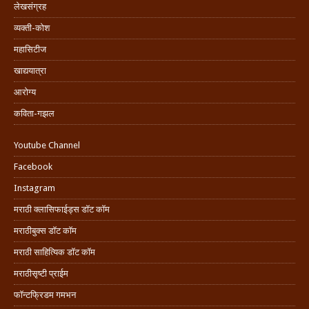
लेखसंग्रह
व्यक्ती-कोश
महासिटीज
खाद्ययात्रा
आरोग्य
कविता-गझल
Youtube Channel
Facebook
Instagram
मराठी क्लासिफाईड्स डॉट कॉम
मराठीबुक्स डॉट कॉम
मराठी साहित्यिक डॉट कॉम
मराठीसृष्टी प्राईम
फॉन्टफ्रिडम गमभन