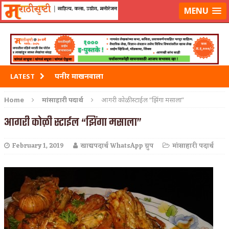
मराठीसृष्टीवर लॉग-इन करा
MENU
पनीर माखनवाला
LATEST
पावभाजी
Home
मांसाहारी पदार्थ
आगरी कोळी स्टाईल “झिंगा मसाला”
इडली
आगरी कोळी स्टाईल “झिंगा मसाला”
छोले भटुरे – Cchole Bhature
February 1, 2019
खाद्यपदार्थ WhatsApp ग्रुप
मांसाहारी पदार्थ
साबुदाणा वडा