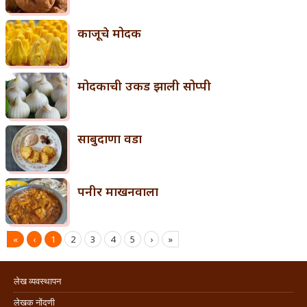
काजूचे मोदक
मोदकाची उकड झाली सोप्पी
साबुदाणा वडा
पनीर माखनवाला
«
‹
1
2
3
4
5
›
»
लेख व्यवस्थापन
लेखक नोंदणी