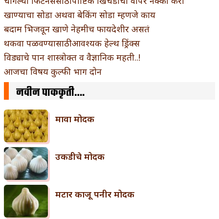
चांगल्या फिटनेससाठी पौष्टिक खिचडीचा वापर नक्की करा
खाण्याचा सोडा अथवा बेकिंग सोडा म्हणजे काय
बदाम भिजवून खाणे नेहमीच फायदेशीर असतं
थकवा पळवण्यासाठी आवश्यक हेल्थ ड्रिंक्स
विड्याचे पान शास्त्रोक्त व वैज्ञानिक महती..!
आजचा विषय कुल्फी भाग दोन
नवीन पाककृती….
मावा मोदक
उकडीचे मोदक
मटार काजू पनीर मोदक