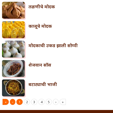
तळणीचे मोदक
काजूचे मोदक
मोदकाची उकड झाली सोप्पी
शेजवान सॉस
बटाट्याची भाजी
«
‹
1
2
3
4
5
›
»