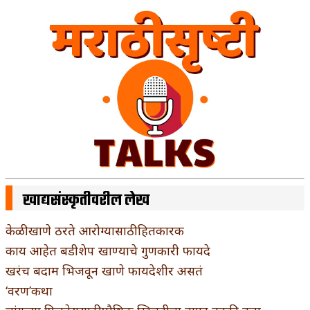
खाद्यसंस्कृतीवरील लेख
केळी खाणे ठरते आरोग्यासाठी हितकारक
काय आहेत बडीशेप खाण्याचे गुणकारी फायदे
खरंच बदाम भिजवून खाणे फायदेशीर असतं
‘वरण’कथा