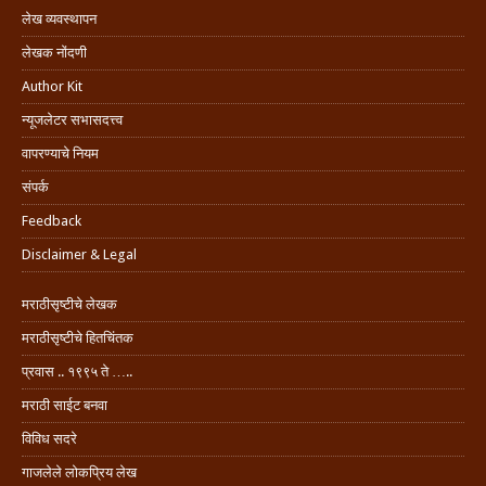
लेख व्यवस्थापन
लेखक नोंदणी
Author Kit
न्यूजलेटर सभासदत्त्व
वापरण्याचे नियम
संपर्क
Feedback
Disclaimer & Legal
मराठीसृष्टीचे लेखक
मराठीसृष्टीचे हितचिंतक
प्रवास .. १९९५ ते …..
मराठी साईट बनवा
विविध सदरे
गाजलेले लोकप्रिय लेख