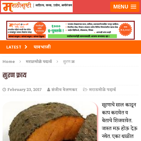
मराठीसृष्टीवर लॉग-इन करा
MENU
पावभाजी
LATEST
इडली
Home
मराठमोळे पदार्थ
सुरण फ्राय
छोले भटुरे – Cchole Bhature
सुरण फ्राय
साबुदाणा वडा
February 23, 2017
संजीव वेलणकर
मराठमोळे पदार्थ
पनीर माखनवाला
सुरणाचे साल काढून
काप करावेत व
बेताचे शिजवावेत.
जास्त मऊ होऊ देऊ
नयेत. एका थाळीत