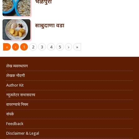
भेळपुरी
साबुदाणा वडा
«
‹
1
2
3
4
5
›
»
लेख व्यवस्थापन
लेखक नोंदणी
Author Kit
न्यूजलेटर सभासदत्त्व
वापरण्याचे नियम
संपर्क
Feedback
Disclaimer & Legal