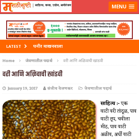
मराठीसृष्टीवर लॉग-इन करा
MENU
पनीर माखनवाला
LATEST
पावभाजी
Home
जेवणातील पदार्थ
वरी आणि अळिवाची खांडवी
इडली
वरी आणि अळिवाची खांडवी
छोले भटुरे – Cchole Bhature
January 19, 2017
संजीव वेलणकर
जेवणातील पदार्थ
साबुदाणा वडा
साहित्य :-
एक
वाटी वरी तांदूळ, पाव
वाटी तूप, चवीला
मीठ, पाव वाटी
अळीव, अर्धी वाटी