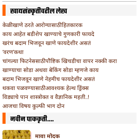
खाद्यसंस्कृतीवरील लेख
केळी खाणे ठरते आरोग्यासाठी हितकारक
काय आहेत बडीशेप खाण्याचे गुणकारी फायदे
खरंच बदाम भिजवून खाणे फायदेशीर असतं
‘वरण’कथा
चांगल्या फिटनेससाठी पौष्टिक खिचडीचा वापर नक्की करा
खाण्याचा सोडा अथवा बेकिंग सोडा म्हणजे काय
बदाम भिजवून खाणे नेहमीच फायदेशीर असतं
थकवा पळवण्यासाठी आवश्यक हेल्थ ड्रिंक्स
विड्याचे पान शास्त्रोक्त व वैज्ञानिक महती..!
आजचा विषय कुल्फी भाग दोन
नवीन पाककृती….
मावा मोदक