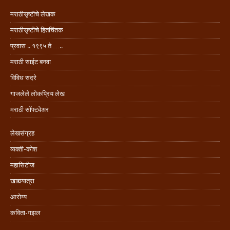
मराठीसृष्टीचे लेखक
मराठीसृष्टीचे हितचिंतक
प्रवास .. १९९५ ते …..
मराठी साईट बनवा
विविध सदरे
गाजलेले लोकप्रिय लेख
मराठी सॉफ्टवेअर
लेखसंग्रह
व्यक्ती-कोश
महासिटीज
खाद्ययात्रा
आरोग्य
कविता-गझल