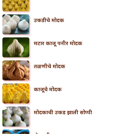
उकडीचे मोदक
मटार काजू पनीर मोदक
तळणीचे मोदक
काजूचे मोदक
मोदकाची उकड झाली सोप्पी