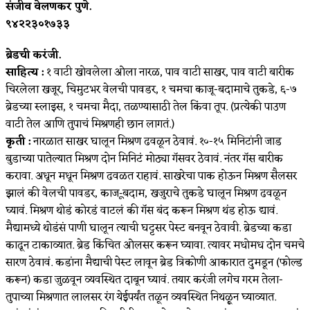
संजीव वेलणकर पुणे.
९४२२३०१७३३
ब्रेडची करंजी.
साहित्य :
१ वाटी खोवलेला ओला नारळ, पाव वाटी साखर, पाव वाटी बारीक
चिरलेला खजूर, चिमुटभर वेलची पावडर, १ चमचा काजू-बदामाचे तुकडे, ६-७
ब्रेडच्या स्लाइस, १ चमचा मैदा, तळण्यासाठी तेल किंवा तूप. (प्रत्येकी पाउण
वाटी तेल आणि तुपाचं मिश्रणही छान लागतं.)
कृती :
नारळात साखर घालून मिश्रण ढवळून ठेवावं. १०-१५ मिनिटांनी जाड
बुडाच्या पातेल्यात मिश्रण दोन मिनिटं मोठ्या गॅसवर ठेवावं. नंतर गॅस बारीक
करावा. अधून मधून मिश्रण ढवळत राहावं. साखरेचा पाक होऊन मिश्रण सैलसर
झालं की वेलची पावडर, काज-ूबदाम, खजुराचे तुकडे घालून मिश्रण ढवळून
घ्यावं. मिश्रण थोडं कोरडं वाटलं की गॅस बंद करून मिश्रण थंड होऊ द्यावं.
मैद्यामध्ये थोडंसं पाणी घालून त्याची घट्टसर पेस्ट बनवून ठेवावी. ब्रेडच्या कडा
काढून टाकाव्यात. ब्रेड किंचित ओलसर करून घ्यावा. त्यावर मधोमध दोन चमचे
सारण ठेवावं. कडांना मैद्याची पेस्ट लावून ब्रेड त्रिकोणी आकारात दुमडून (फोल्ड
करून) कडा जुळवून व्यवस्थित दाबून घ्यावं. तयार करंजी लगेच गरम तेला-
तुपाच्या मिश्रणात लालसर रंग येईपर्यंत तळून व्यवस्थित निथळूृन घ्याव्यात.