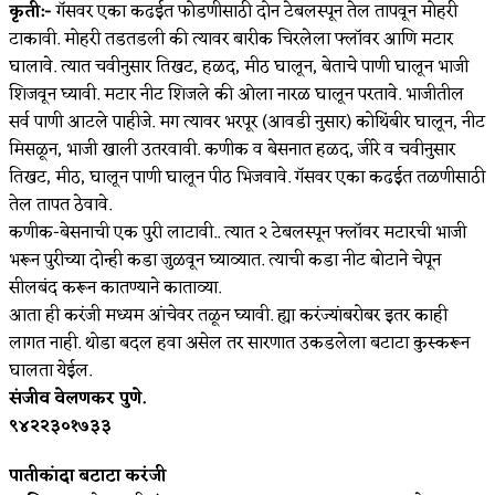
कृती:-
गॅसवर एका कढईत फोडणीसाठी दोन टेबलस्पून तेल तापवून मोहरी
टाकावी. मोहरी तडतडली की त्यावर बारीक चिरलेला फ्लॉवर आणि मटार
घालावे. त्यात चवीनुसार तिखट, हळद, मीठ घालून, बेताचे पाणी घालून भाजी
शिजवून घ्यावी. मटार नीट शिजले की ओला नारळ घालून परतावे. भाजीतील
सर्व पाणी आटले पाहीजे. मग त्यावर भरपूर (आवडी नुसार) कोथिंबीर घालून, नीट
मिसळून, भाजी खाली उतरवावी. कणीक व बेसनात हळद, जीरे व चवीनुसार
तिखट, मीठ, घालून पाणी घालून पीठ भिजवावे. गॅसवर एका कढईत तळणीसाठी
तेल तापत ठेवावे.
कणीक-बेसनाची एक पुरी लाटावी.. त्यात २ टेबलस्पून फ्लॉवर मटारची भाजी
भरून पुरीच्या दोन्ही कडा जुळवून घ्याव्यात. त्याची कडा नीट बोटाने चेपून
सीलबंद करून कातण्याने काताव्या.
आता ही करंजी मध्यम आंचेवर तळून घ्यावी. ह्या करंज्यांबरोबर इतर काही
लागत नाही. थोडा बदल हवा असेल तर सारणात उकडलेला बटाटा कुस्करून
घालता येईल.
संजीव वेलणकर पुणे.
९४२२३०१७३३
पातीकांदा बटाटा करंजी