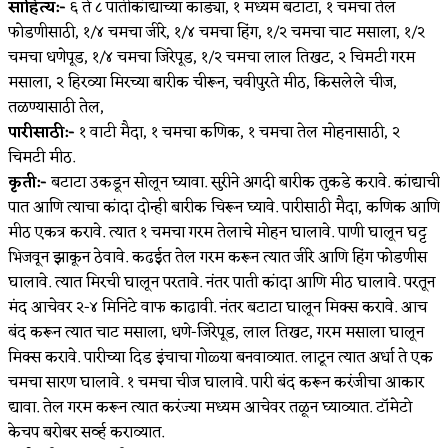
साहित्य:-
६ ते ८ पातीकांद्याच्या काड्या, १ मध्यम बटाटा, १ चमचा तेल
फोडणीसाठी, १/४ चमचा जीरे, १/४ चमचा हिंग, १/२ चमचा चाट मसाला, १/२
चमचा धणेपूड, १/४ चमचा जिरेपूड, १/२ चमचा लाल तिखट, २ चिमटी गरम
मसाला, २ हिरव्या मिरच्या बारीक चीरून, चवीपुरते मीठ, किसलेले चीज,
तळण्यासाठी तेल,
पारीसाठी:-
१ वाटी मैदा, १ चमचा कणिक, १ चमचा तेल मोहनासाठी, २
चिमटी मीठ.
कृती:-
बटाटा उकडून सोलून घ्यावा. सुरीने अगदी बारीक तुकडे करावे. कांद्याची
पात आणि त्याचा कांदा दोन्ही बारीक चिरून घ्यावे. पारीसाठी मैदा, कणिक आणि
मीठ एकत्र करावे. त्यात १ चमचा गरम तेलाचे मोहन घालावे. पाणी घालून घट्ट
भिजवून झाकून ठेवावे. कढईत तेल गरम करून त्यात जीरे आणि हिंग फोडणीस
घालावे. त्यात मिरची घालून परतावे. नंतर पाती कांदा आणि मीठ घालावे. परतून
मंद आचेवर २-४ मिनिटे वाफ काढावी. नंतर बटाटा घालून मिक्स करावे. आच
बंद करून त्यात चाट मसाला, धणे-जिरेपूड, लाल तिखट, गरम मसाला घालून
मिक्स करावे. पारीच्या दिड इंचाचा गोळ्या बनवाव्यात. लाटून त्यात अर्धा ते एक
चमचा सारण घालावे. १ चमचा चीज घालावे. पारी बंद करून करंजीचा आकार
द्यावा. तेल गरम करून त्यात करंज्या मध्यम आचेवर तळून घ्याव्यात. टॉमेटो
केचप बरोबर सर्व्ह कराव्यात.