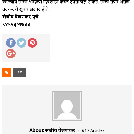
करंज्यांचं सारण आदल्या दिवशीही करून ठेवता येऊ शकतं. सारण तयार असलं
तर करंजी खूपच झटपट होते.
संजीव वेलणकर पुणे.
९४२२३०१७३३
**
About संजीव वेलणकर
617 Articles