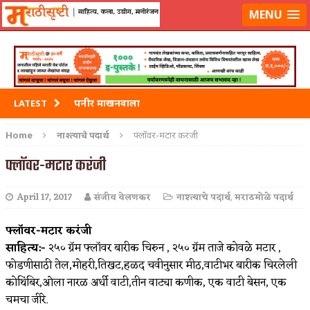
मराठीसृष्टीवर लॉग-इन करा
MENU
पनीर माखनवाला
LATEST
पावभाजी
Home
नाश्त्याचे पदार्थ
फ्लॉवर-मटार करंजी
इडली
फ्लॉवर-मटार करंजी
छोले भटुरे – Cchole Bhature
April 17, 2017
संजीव वेलणकर
नाश्त्याचे पदार्थ
,
मराठमोळे पदार्थ
साबुदाणा वडा
फ्लॉवर-मटार करंजी
साहित्य:-
२५० ग्रॅम फ्लॉवर बारीक चिरुन , २५० ग्रॅम ताजे कोवळे मटार ,
फोडणीसाठी तेल,मोहरी,तिखट,हळद चवीनुसार मीठ,वाटीभर बारीक चिरलेली
कोथिंबिर,ओला नारळ अर्धी वाटी,तीन वाट्या कणीक, एक वाटी बेसन, एक
चमचा जीरे.