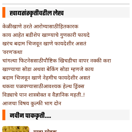
खाद्यसंस्कृतीवरील लेख
केळी खाणे ठरते आरोग्यासाठी हितकारक
काय आहेत बडीशेप खाण्याचे गुणकारी फायदे
खरंच बदाम भिजवून खाणे फायदेशीर असतं
‘वरण’कथा
चांगल्या फिटनेससाठी पौष्टिक खिचडीचा वापर नक्की करा
खाण्याचा सोडा अथवा बेकिंग सोडा म्हणजे काय
बदाम भिजवून खाणे नेहमीच फायदेशीर असतं
थकवा पळवण्यासाठी आवश्यक हेल्थ ड्रिंक्स
विड्याचे पान शास्त्रोक्त व वैज्ञानिक महती..!
आजचा विषय कुल्फी भाग दोन
नवीन पाककृती….
मावा मोदक