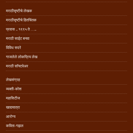
मराठीसृष्टीचे लेखक
मराठीसृष्टीचे हितचिंतक
प्रवास .. १९९५ ते …..
मराठी साईट बनवा
विविध सदरे
गाजलेले लोकप्रिय लेख
मराठी सॉफ्टवेअर
लेखसंग्रह
व्यक्ती-कोश
महासिटीज
खाद्ययात्रा
आरोग्य
कविता-गझल