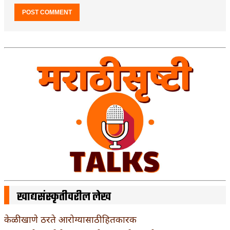
खाद्यसंस्कृतीवरील लेख
केळी खाणे ठरते आरोग्यासाठी हितकारक