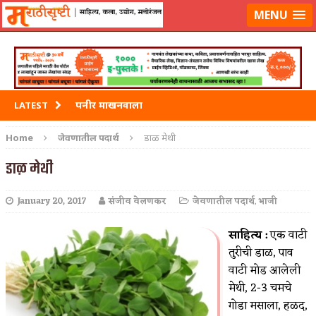
मराठीसृष्टीवर लॉग-इन करा
MENU
पनीर माखनवाला
LATEST
पावभाजी
Home
जेवणातील पदार्थ
डाळ मेथी
इडली
डाळ मेथी
छोले भटुरे – Cchole Bhature
January 20, 2017
संजीव वेलणकर
जेवणातील पदार्थ
,
भाजी
साबुदाणा वडा
साहित्य :
एक वाटी
तुरीची डाळ, पाव
वाटी मोड आलेली
मेथी, 2-3 चमचे
गोडा मसाला, हळद,