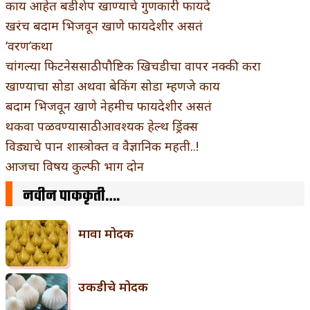
काय आहेत बडीशेप खाण्याचे गुणकारी फायदे
खरंच बदाम भिजवून खाणे फायदेशीर असतं
‘वरण’कथा
चांगल्या फिटनेससाठी पौष्टिक खिचडीचा वापर नक्की करा
खाण्याचा सोडा अथवा बेकिंग सोडा म्हणजे काय
बदाम भिजवून खाणे नेहमीच फायदेशीर असतं
थकवा पळवण्यासाठी आवश्यक हेल्थ ड्रिंक्स
विड्याचे पान शास्त्रोक्त व वैज्ञानिक महती..!
आजचा विषय कुल्फी भाग दोन
नवीन पाककृती….
मावा मोदक
उकडीचे मोदक