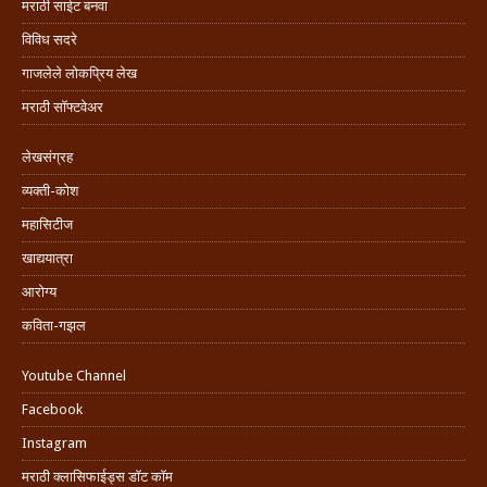
मराठी साईट बनवा
विविध सदरे
गाजलेले लोकप्रिय लेख
मराठी सॉफ्टवेअर
लेखसंग्रह
व्यक्ती-कोश
महासिटीज
खाद्ययात्रा
आरोग्य
कविता-गझल
Youtube Channel
Facebook
Instagram
मराठी क्लासिफाईड्स डॉट कॉम