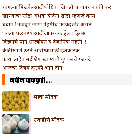
चांगल्या फिटनेससाठी पौष्टिक खिचडीचा वापर नक्की करा
खाण्याचा सोडा अथवा बेकिंग सोडा म्हणजे काय
बदाम भिजवून खाणे नेहमीच फायदेशीर असतं
थकवा पळवण्यासाठी आवश्यक हेल्थ ड्रिंक्स
विड्याचे पान शास्त्रोक्त व वैज्ञानिक महती..!
केळी खाणे ठरते आरोग्यासाठी हितकारक
काय आहेत बडीशेप खाण्याचे गुणकारी फायदे
आजचा विषय कुल्फी भाग दोन
नवीन पाककृती….
मावा मोदक
उकडीचे मोदक