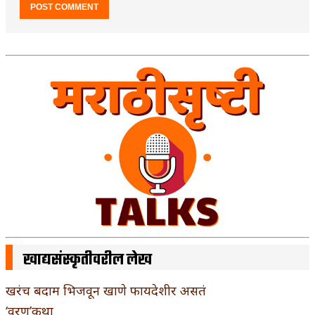
खाद्यसंस्कृतीवरील लेख
खरंच बदाम भिजवून खाणे फायदेशीर असतं
‘वरण’कथा