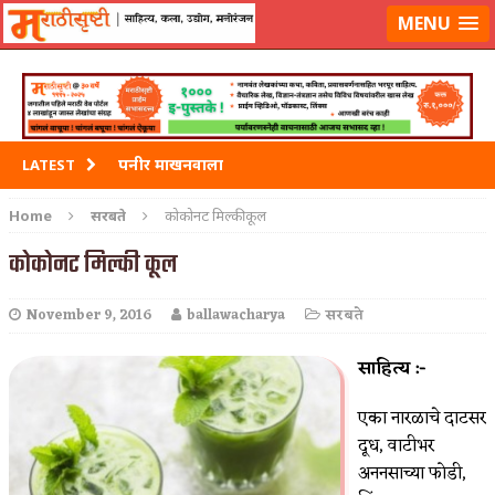
मराठीसृष्टीवर लॉग-इन करा
MENU
पनीर माखनवाला
LATEST
पावभाजी
Home
सरबते
कोकोनट मिल्की कूल
इडली
कोकोनट मिल्की कूल
छोले भटुरे – Cchole Bhature
November 9, 2016
ballawacharya
सरबते
साबुदाणा वडा
साहित्य :-
एका नारळाचे दाटसर
दूध, वाटीभर
अननसाच्या फोडी,