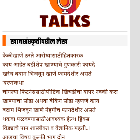
खाद्यसंस्कृतीवरील लेख
केळी खाणे ठरते आरोग्यासाठी हितकारक
काय आहेत बडीशेप खाण्याचे गुणकारी फायदे
खरंच बदाम भिजवून खाणे फायदेशीर असतं
‘वरण’कथा
चांगल्या फिटनेससाठी पौष्टिक खिचडीचा वापर नक्की करा
खाण्याचा सोडा अथवा बेकिंग सोडा म्हणजे काय
बदाम भिजवून खाणे नेहमीच फायदेशीर असतं
थकवा पळवण्यासाठी आवश्यक हेल्थ ड्रिंक्स
विड्याचे पान शास्त्रोक्त व वैज्ञानिक महती..!
आजचा विषय कुल्फी भाग दोन