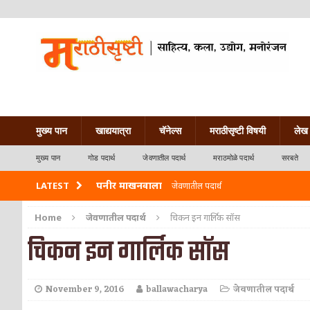
मुख्य पान
खाद्ययात्रा
चॅनेल्स
मराठीसृष्टी विषयी
लेख 
मुख्य पान
गोड पदार्थ
जेवणातील पदार्थ
मराठमोळे पदार्थ
सरबते
पनीर माखनवाला
LATEST
जेवणातील पदार्थ
पावभाजी
जेवणातील पदार्थ
Home
जेवणातील पदार्थ
चिकन इन गार्लिक सॉस
चिकन इन गार्लिक सॉस
इडली
नाश्त्याचे पदार्थ
छोले भटुरे – Cchole Bhature
जेवणातील पदार्थ
November 9, 2016
ballawacharya
जेवणातील पदार्थ
साबुदाणा वडा
नाश्त्याचे पदार्थ