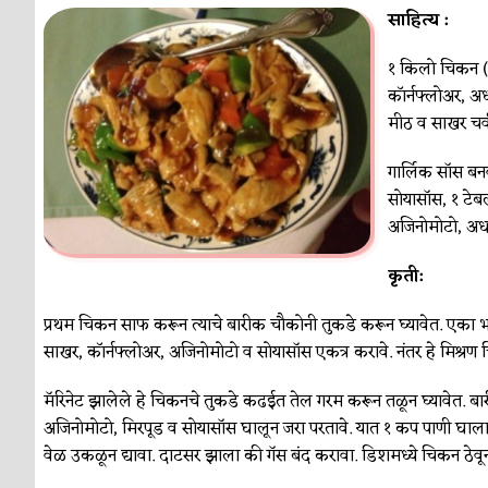
साहित्य :
१ किलो चिकन (ब
कॉर्नफ्लोअर, अर
मीठ व साखर चव
गार्लिक सॉस बन
सोयासॉस, १ टेब
अजिनोमोटो, अर्ध
कृती:
प्रथम चिकन साफ करून त्याचे बारीक चौकोनी तुकडे करून घ्यावेत. एका भांड
साखर, कॉर्नफ्लोअर, अजिनोमोटो व सोयासॉस एकत्र करावे. नंतर हे मिश्रण 
मॅरिनेट झालेले हे चिकनचे तुकडे कढईत तेल गरम करून तळून घ्यावेत. बार
अजिनोमोटो, मिरपूड व सोयासॉस घालून जरा परतावे. यात १ कप पाणी घालावे
वेळ उकळून द्यावा. दाटसर झाला की गॅस बंद करावा. डिशमध्ये चिकन ठेवून