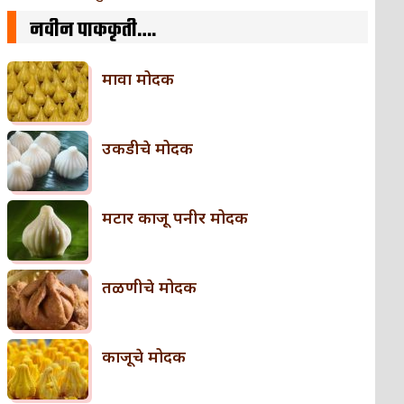
नवीन पाककृती….
मावा मोदक
उकडीचे मोदक
मटार काजू पनीर मोदक
तळणीचे मोदक
काजूचे मोदक