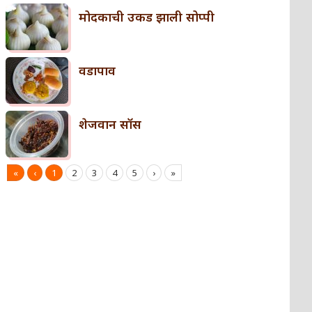
मोदकाची उकड झाली सोप्पी
वडापाव
शेजवान सॉस
«
‹
1
2
3
4
5
›
»