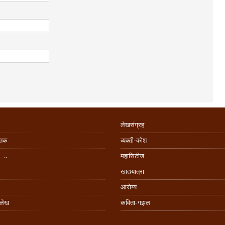
लेखसंग्रह
िंतक
व्यक्ती-कोश
…..
महासिटीज
खाद्ययात्रा
आरोग्य
 लेख
कविता-गझल