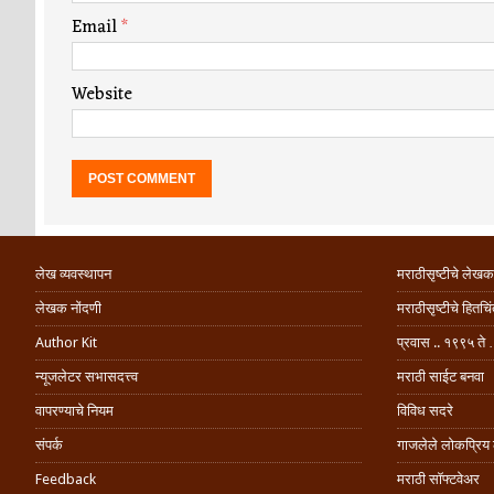
Email
*
Website
लेख व्यवस्थापन
मराठीसृष्टीचे लेखक
लेखक नोंदणी
मराठीसृष्टीचे हितच
Author Kit
प्रवास .. १९९५ ते 
न्यूजलेटर सभासदत्त्व
मराठी साईट बनवा
वापरण्याचे नियम
विविध सदरे
संपर्क
गाजलेले लोकप्रिय
Feedback
मराठी सॉफ्टवेअर