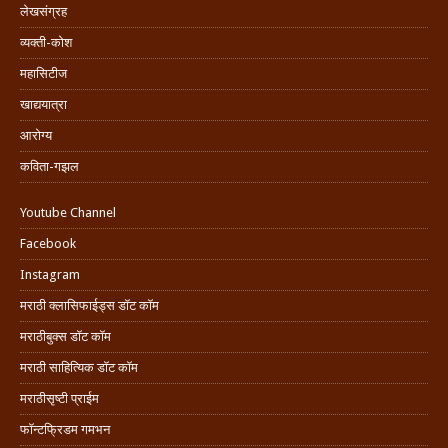
लेखसंग्रह
व्यक्ती-कोश
महासिटीज
खाद्ययात्रा
आरोग्य
कविता-गझल
Youtube Channel
Facebook
Instagram
मराठी क्लासिफाईड्स डॉट कॉम
मराठीबुक्स डॉट कॉम
मराठी साहित्यिक डॉट कॉम
मराठीसृष्टी प्राईम
फॉन्टफ्रिडम गमभन