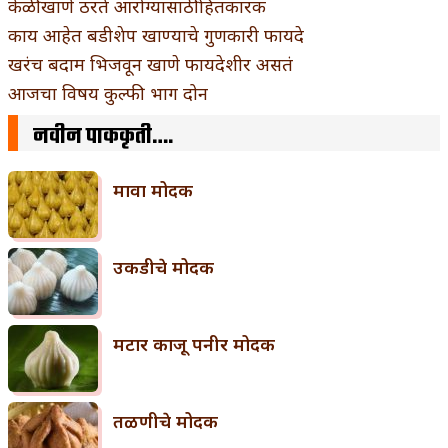
केळी खाणे ठरते आरोग्यासाठी हितकारक
काय आहेत बडीशेप खाण्याचे गुणकारी फायदे
खरंच बदाम भिजवून खाणे फायदेशीर असतं
आजचा विषय कुल्फी भाग दोन
नवीन पाककृती….
मावा मोदक
उकडीचे मोदक
मटार काजू पनीर मोदक
तळणीचे मोदक