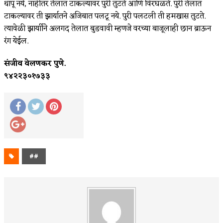
थापू नये, नाहीतर तेलात टाकल्यावर पुरी तुटते आणि विरघळते. पुरी तेलात
टाकल्यावर ती झार्यातने अजिबात पलटू नये. पुरी पलटली ती हमखास तुटते.
त्यावेळी झार्याीने अलगद तेलात बुडवावी म्हणजे वरच्या बाजूलाही छान ब्राऊन
रंग येईल.
संजीव वेलणकर पुणे.
९४२२३०१७३३
##