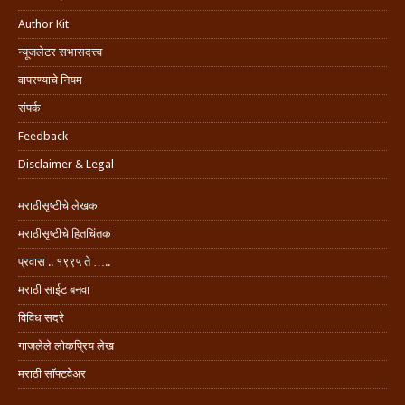
Author Kit
न्यूजलेटर सभासदत्त्व
वापरण्याचे नियम
संपर्क
Feedback
Disclaimer & Legal
मराठीसृष्टीचे लेखक
मराठीसृष्टीचे हितचिंतक
प्रवास .. १९९५ ते …..
मराठी साईट बनवा
विविध सदरे
गाजलेले लोकप्रिय लेख
मराठी सॉफ्टवेअर