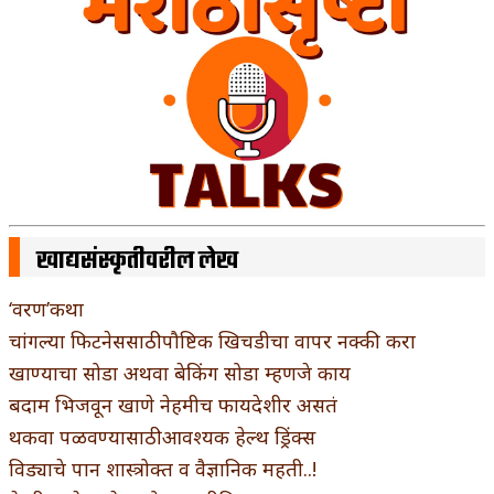
खाद्यसंस्कृतीवरील लेख
‘वरण’कथा
चांगल्या फिटनेससाठी पौष्टिक खिचडीचा वापर नक्की करा
खाण्याचा सोडा अथवा बेकिंग सोडा म्हणजे काय
बदाम भिजवून खाणे नेहमीच फायदेशीर असतं
थकवा पळवण्यासाठी आवश्यक हेल्थ ड्रिंक्स
विड्याचे पान शास्त्रोक्त व वैज्ञानिक महती..!