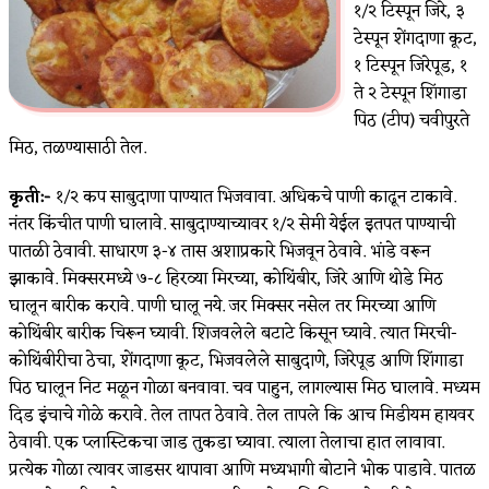
१/२ टिस्पून जिरे, ३
टेस्पून शेंगदाणा कूट,
१ टिस्पून जिरेपूड, १
ते २ टेस्पून शिंगाडा
पिठ (टीप) चवीपुरते
मिठ, तळण्यासाठी तेल.
कृती:-
१/२ कप साबुदाणा पाण्यात भिजवावा. अधिकचे पाणी काढून टाकावे.
नंतर किंचीत पाणी घालावे. साबुदाण्याच्यावर १/२ सेमी येईल इतपत पाण्याची
पातळी ठेवावी. साधारण ३-४ तास अशाप्रकारे भिजवून ठेवावे. भांडे वरून
झाकावे. मिक्सरमध्ये ७-८ हिरव्या मिरच्या, कोथिंबीर, जिरे आणि थोडे मिठ
घालून बारीक करावे. पाणी घालू नये. जर मिक्सर नसेल तर मिरच्या आणि
कोथिंबीर बारीक चिरून घ्यावी. शिजवलेले बटाटे किसून घ्यावे. त्यात मिरची-
कोथिंबीरीचा ठेचा, शेंगदाणा कूट, भिजवलेले साबुदाणे, जिरेपूड आणि शिंगाडा
पिठ घालून निट मळून गोळा बनवावा. चव पाहुन, लागल्यास मिठ घालावे. मध्यम
दिड इंचाचे गोळे करावे. तेल तापत ठेवावे. तेल तापले कि आच मिडीयम हायवर
ठेवावी. एक प्लास्टिकचा जाड तुकडा घ्यावा. त्याला तेलाचा हात लावावा.
प्रत्येक गोळा त्यावर जाडसर थापावा आणि मध्यभागी बोटाने भोक पाडावे. पातळ