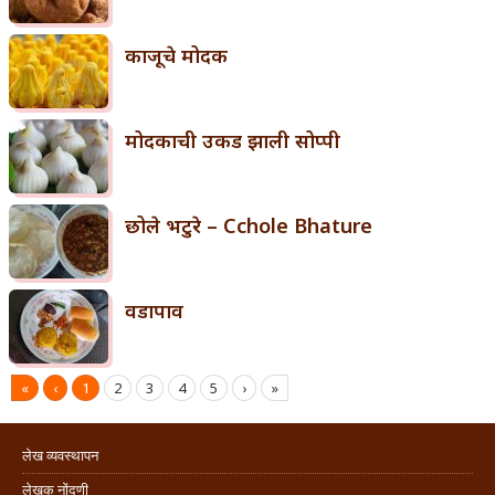
काजूचे मोदक
मोदकाची उकड झाली सोप्पी
छोले भटुरे – Cchole Bhature
वडापाव
«
‹
1
2
3
4
5
›
»
लेख व्यवस्थापन
लेखक नोंदणी