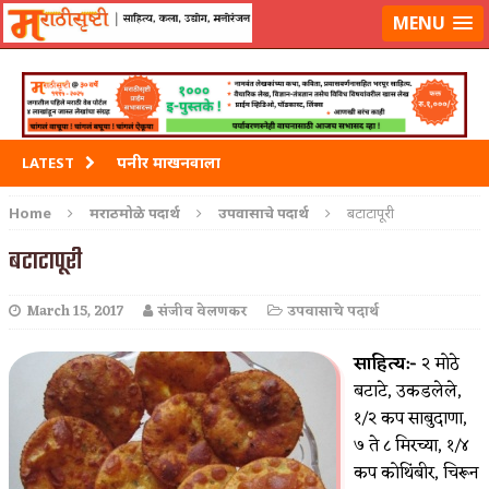
मराठीसृष्टीवर लॉग-इन करा
MENU
पनीर माखनवाला
LATEST
पावभाजी
Home
मराठमोळे पदार्थ
उपवासाचे पदार्थ
बटाटापूरी
इडली
बटाटापूरी
छोले भटुरे – Cchole Bhature
March 15, 2017
संजीव वेलणकर
उपवासाचे पदार्थ
साबुदाणा वडा
साहित्य:-
२ मोठे
बटाटे, उकडलेले,
१/२ कप साबुदाणा,
७ ते ८ मिरच्या, १/४
कप कोथिंबीर, चिरून