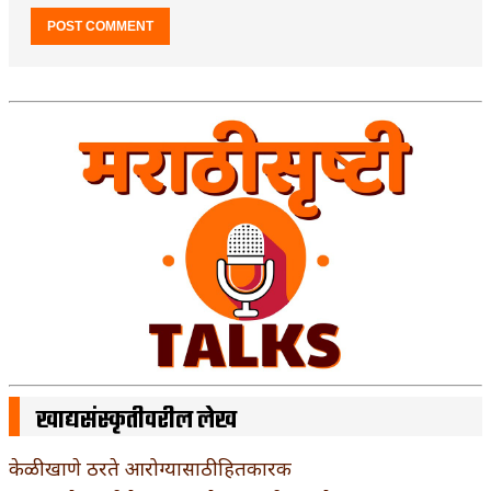
खाद्यसंस्कृतीवरील लेख
केळी खाणे ठरते आरोग्यासाठी हितकारक