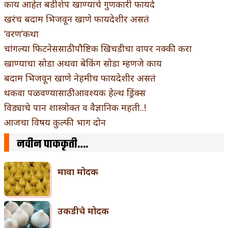
काय आहेत बडीशेप खाण्याचे गुणकारी फायदे
खरंच बदाम भिजवून खाणे फायदेशीर असतं
‘वरण’कथा
चांगल्या फिटनेससाठी पौष्टिक खिचडीचा वापर नक्की करा
खाण्याचा सोडा अथवा बेकिंग सोडा म्हणजे काय
बदाम भिजवून खाणे नेहमीच फायदेशीर असतं
थकवा पळवण्यासाठी आवश्यक हेल्थ ड्रिंक्स
विड्याचे पान शास्त्रोक्त व वैज्ञानिक महती..!
आजचा विषय कुल्फी भाग दोन
नवीन पाककृती….
मावा मोदक
उकडीचे मोदक