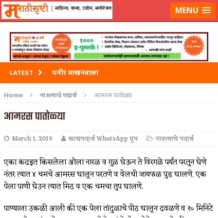
मराठीसृष्टीवर लॉग-इन करा
MENU
पनीर माखनवाला
LATEST
पावभाजी
Home
नाश्त्याचे पदार्थ
आमरस पातोळ्या
इडली
आमरस पातोळ्या
छोले भटुरे – Cchole Bhature
March 1, 2019
खाद्यपदार्थ WhatsApp ग्रुप
नाश्त्याचे पदार्थ
साबुदाणा वडा
एका कढइत किसलेला ओला नारळ व गुळ घेऊन ते विरगळे पर्यंत परतुन घेणे
नंतर त्यात ४ चमचे आमरस घालून परतणे व वेलची जायफळ पुड घालणे. एक
पेला पाणी घेउन त्यात मिठ व एक चमचा तुप घालणे.
पाण्याला उकळी आली की एक पेला तांदुळाचे पीठ घालून ढवळणे व १० मिनिटे