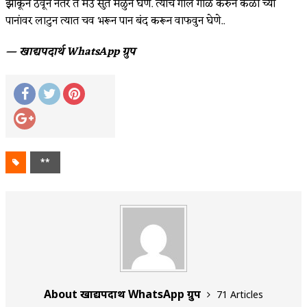
झाकून ठेवून नंतर ते मउ सुत मळुन घेणे. त्यांचे गोल गोळे करुन केळी च्या
पानांवर लाटुन त्यात चव भरून पान बंद करून वाफवुन घेणे..
— खाद्यपदार्थ WhatsApp ग्रुप
**
About खाद्यपदार्थ WhatsApp ग्रुप
71 Articles