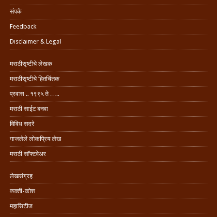
संपर्क
Feedback
Disclaimer & Legal
मराठीसृष्टीचे लेखक
मराठीसृष्टीचे हितचिंतक
प्रवास .. १९९५ ते …..
मराठी साईट बनवा
विविध सदरे
गाजलेले लोकप्रिय लेख
मराठी सॉफ्टवेअर
लेखसंग्रह
व्यक्ती-कोश
महासिटीज