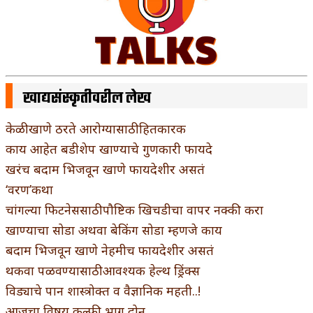
खाद्यसंस्कृतीवरील लेख
केळी खाणे ठरते आरोग्यासाठी हितकारक
काय आहेत बडीशेप खाण्याचे गुणकारी फायदे
खरंच बदाम भिजवून खाणे फायदेशीर असतं
‘वरण’कथा
चांगल्या फिटनेससाठी पौष्टिक खिचडीचा वापर नक्की करा
खाण्याचा सोडा अथवा बेकिंग सोडा म्हणजे काय
बदाम भिजवून खाणे नेहमीच फायदेशीर असतं
थकवा पळवण्यासाठी आवश्यक हेल्थ ड्रिंक्स
विड्याचे पान शास्त्रोक्त व वैज्ञानिक महती..!
आजचा विषय कुल्फी भाग दोन