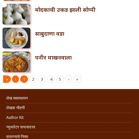
मोदकाची उकड झाली सोप्पी
साबुदाणा वडा
पनीर माखनवाला
«
‹
1
2
3
4
5
›
»
लेख व्यवस्थापन
लेखक नोंदणी
Author Kit
न्यूजलेटर सभासदत्त्व
वापरण्याचे नियम