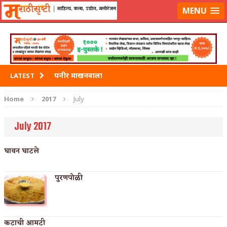
मराठीसृष्टीवर लॉग-इन करा
MENU
पनीर माखनवाला
LATEST
पावभाजी
Home
2017
July
इडली
July 2017
छोले भटुरे – Cchole Bhature
घावन घाटले
साबुदाणा वडा
पुरणपोळी
कटाची आमटी