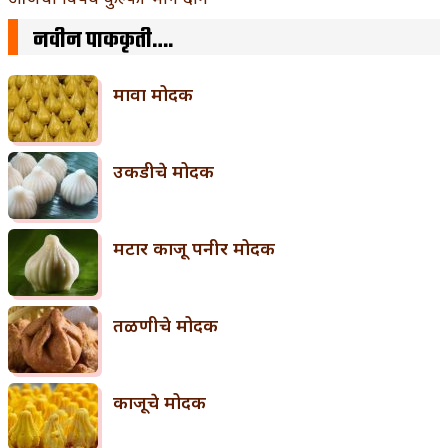
नवीन पाककृती….
मावा मोदक
उकडीचे मोदक
मटार काजू पनीर मोदक
तळणीचे मोदक
काजूचे मोदक