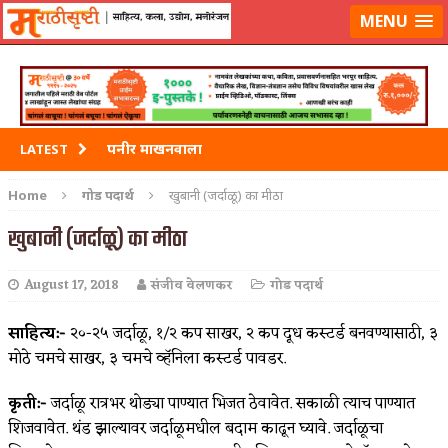
मराठीसृष्टीवर लॉग-इन करा
MENU
पनीर माखनवाला
LATEST
पावभाजी
Home
गोड पदार्थ
खुबानी (जर्दाळू) का मीठा
इडली
खुबानी (जर्दाळू) का मीठा
छोले भटुरे – Cchole Bhature
August 17, 2018
संजीव वेलणकर
गोड पदार्थ
साबुदाणा वडा
साहित्य:-
२०-२५ जर्दाळू, १/२ कप साखर, २ कप दूध कस्टर्ड बनवण्यासाठी, ३
मोठे चमचे साखर, ३ चमचे व्हॅनिला कस्टर्ड पावडर.
कृती:-
जर्दाळू रात्रभर थोड्या पाण्यात भिजत ठेवावेत. सकाळी त्याच पाण्यात
शिजवावेत. थंड झाल्यावर जर्दाळूमधील बदाम काढून घ्यावे. जर्दाळूचा