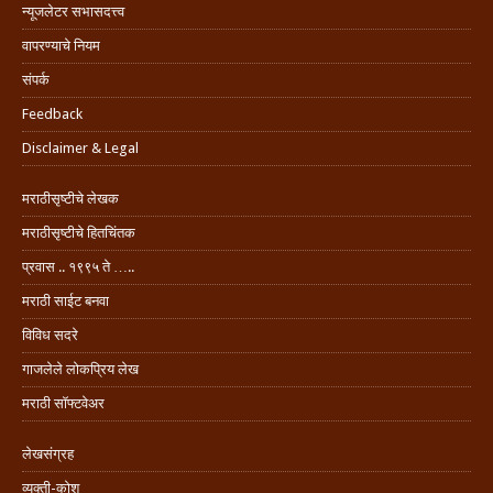
न्यूजलेटर सभासदत्त्व
वापरण्याचे नियम
संपर्क
Feedback
Disclaimer & Legal
मराठीसृष्टीचे लेखक
मराठीसृष्टीचे हितचिंतक
प्रवास .. १९९५ ते …..
मराठी साईट बनवा
विविध सदरे
गाजलेले लोकप्रिय लेख
मराठी सॉफ्टवेअर
लेखसंग्रह
व्यक्ती-कोश