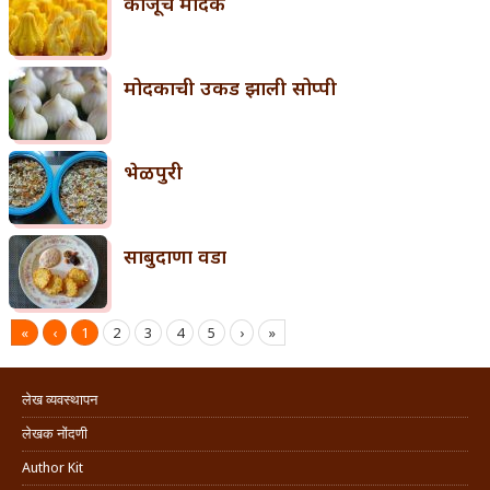
काजूचे मोदक
मोदकाची उकड झाली सोप्पी
भेळपुरी
साबुदाणा वडा
«
‹
1
2
3
4
5
›
»
लेख व्यवस्थापन
लेखक नोंदणी
Author Kit