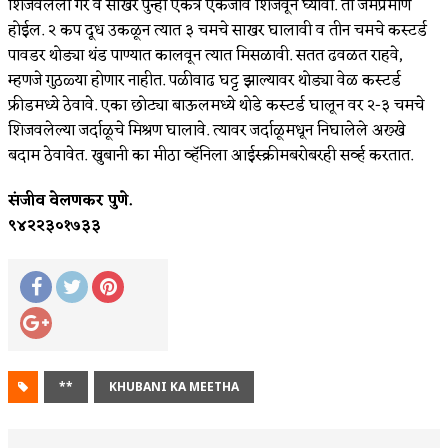
शिजवलेला गर व साखर पुन्हा एकत्र एकजीव शिजवून घ्यावा. तो जॅमप्रमाणे
होईल. २ कप दूध उकळून त्यात ३ चमचे साखर घालावी व तीन चमचे कस्टर्ड
पावडर थोड्या थंड पाण्यात कालवून त्यात मिसळावी. सतत ढवळत राहवे,
म्हणजे गुठळ्या होणार नाहीत. पळीवाढ घट्ट झाल्यावर थोड्या वेळ कस्टर्ड
फ्रीडमध्ये ठेवावे. एका छोट्या बाऊलमध्ये थोडे कस्टर्ड घालून वर २-३ चमचे
शिजवलेल्या जर्दाळूचे मिश्रण घालावे. त्यावर जर्दाळूमधून निघालेले अख्खे
बदाम ठेवावेत. खुबानी का मीठा व्हॅनिला आईस्क्रीमबरोबरही सर्व्ह करतात.
संजीव वेलणकर पुणे.
९४२२३०१७३३
**
KHUBANI KA MEETHA