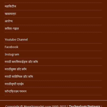
महासिटीज
खाद्ययात्रा
आरोग्य
कविता-गझल
Youtube Channel
Facebook
Instagram
मराठी क्लासिफाईड्स डॉट कॉम
मराठीबुक्स डॉट कॉम
मराठी साहित्यिक डॉट कॉम
मराठीसृष्टी प्राईम
फॉन्टफ्रिडम गमभन
Copyright © Marathisrushti.com 1995-2022 |
Technology Partners :