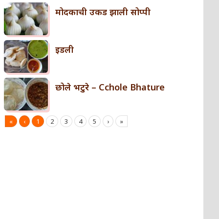
मोदकाची उकड झाली सोप्पी
इडली
छोले भटुरे – Cchole Bhature
«
‹
1
2
3
4
5
›
»