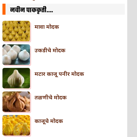
नवीन पाककृती….
मावा मोदक
उकडीचे मोदक
मटार काजू पनीर मोदक
तळणीचे मोदक
काजूचे मोदक