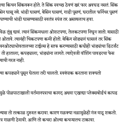
्या किचन सिंकवरून होते. ते सिंक स्वच्छ ठेवणं खरं फार अवघड नसतं. सिंक
ेसिन घासू नये. भांडी घासणं, बेसिन घासणं, गाडी पुसणं, घरातील फर्निचर पुसणं
या पाण्याची भांडी घासण्यासाठी स्वतंत्र स्पंज तर असायलाच हवा.
डावेळ तुंबू द्यावं. त्यानं सिंकमधला ओशटपणा, तेलकटपणा निघून जातो. यासाठी
 ओतावे. त्यानंही चिकटपणा कमी होतो. बेकिंग सोड्यानं घासलं तर सिंक
नओट्याभोवतालच्या टाईल्स हे साफ करण्यासाठी कधीही भांड्यांचा डिटर्जंट
ती हाताला, कपड्याला, भांड्यांना लागते. त्याऐवजी वॉशिंग पावडरचा फेस
याची गरज नाही.
्या कपड्याने पुसून घेतला तरी चालतो. स्वयंपाक करताना शक्यतो
मुळे पोळपाटाखाली वर्तमानपत्राचा कागद अथवा एखाद्या प्लेक्सबोर्डचं कापड
 तो तत्काळ दुरुस्त करावा. कारण गळक्या नळामुळेही गंज वाढू शकतो.
ंत्र गाळणी ठेवावी. आणि तो कचरा ओल्या कचऱ्यातच टाकावा.