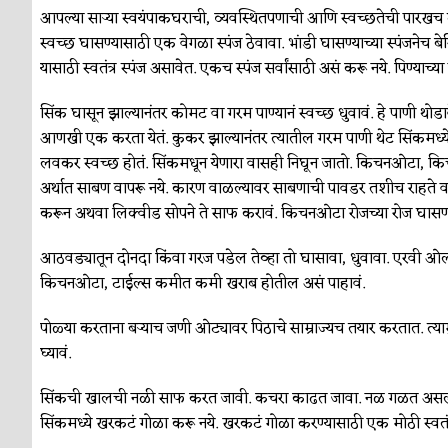
आपल्या साऱ्या स्वयंपाकघराची, व्यवस्थितपणाची आणि स्वच्छतेची पारखच त
स्वच्छ घासण्यासाठी एक वेगळा स्पंज ठेवावा. भांडी घासण्याच्या स्पंजनेच ब
यासाठी स्वतंत्र स्पंज असावेत. एकच स्पंज सर्वांसाठी असं करू नये. पिण्याच्
सिंक घासून झाल्यानंतर कोमट वा गरम पाण्यानं स्वच्छ धुवावं. हे पाणी थो
आणखी एक करता येतं. कुकर झाल्यानंतर त्यातील गरम पाणी थेट सिंकमध्ये
लवकर स्वच्छ होतं. सिंकमधून येणारा वासही निघून जातो. किचनओटा, किच
अर्थात साबण वापरू नये. कारण वाळल्यावर साबणाची पावडर तशीच राहते व 
करून अथवा लिक्वीड सोपने ते साफ करावं. किचनओटा रोजच्या रोज घासण्
आठवड्यातून दोनदा किंवा गरज पडेल तेव्हा तो घासावा, धुवावा. एरवी ओल
किचनओटा, टाईल्स कमीत कमी खराब होतील असं पाहावं.
पोळ्या करताना बऱ्याच जणी ओट्यावर पिठाचे साम्राज्यच तयार करतात. त्या
घ्यावं.
सिंकची खालची नळी साफ करत जावी. कचरा काढत जावा. नळ गळत असल्यास
सिंकमध्ये खरकटं गोळा करू नये. खरकटं गोळा करण्यासाठी एक मोठी स्वत