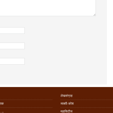
लेखसंग्रह
िंतक
व्यक्ती-कोश
…..
महासिटीज