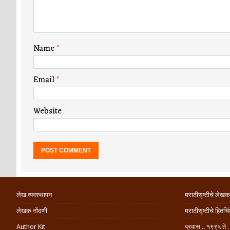
Name
*
Email
*
Website
लेख व्यवस्थापन
मराठीसृष्टीचे लेखक
लेखक नोंदणी
मराठीसृष्टीचे हितच
Author Kit
प्रवास .. १९९५ ते 