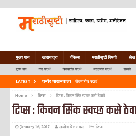
मुख्य पान
खाद्ययात्रा
चॅनेल्स
मराठीसृष्टी विषयी
लेख 
मुख्य पान
गोड पदार्थ
जेवणातील पदार्थ
मराठमोळे पदार्थ
सरबते
पनीर माखनवाला
LATEST
जेवणातील पदार्थ
पावभाजी
जेवणातील पदार्थ
Home
टिप्स
टिप्स : किचन सिंक स्वच्छ कसे ठेवावे
टिप्स : किचन सिंक स्वच्छ कसे ठेवा
इडली
नाश्त्याचे पदार्थ
छोले भटुरे – Cchole Bhature
जेवणातील पदार्थ
January 16, 2017
संजीव वेलणकर
टिप्स
साबुदाणा वडा
नाश्त्याचे पदार्थ