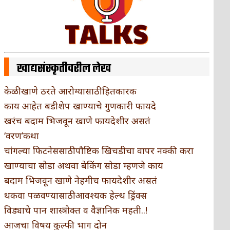
खाद्यसंस्कृतीवरील लेख
केळी खाणे ठरते आरोग्यासाठी हितकारक
काय आहेत बडीशेप खाण्याचे गुणकारी फायदे
खरंच बदाम भिजवून खाणे फायदेशीर असतं
‘वरण’कथा
चांगल्या फिटनेससाठी पौष्टिक खिचडीचा वापर नक्की करा
खाण्याचा सोडा अथवा बेकिंग सोडा म्हणजे काय
बदाम भिजवून खाणे नेहमीच फायदेशीर असतं
थकवा पळवण्यासाठी आवश्यक हेल्थ ड्रिंक्स
विड्याचे पान शास्त्रोक्त व वैज्ञानिक महती..!
आजचा विषय कुल्फी भाग दोन