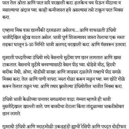
परत तेल ओता आणि परत सारे वरखाली करा. हलकेच चव घेऊन मीठाचा व
मसाल्याचा अंदाज घ्या. काही कमीजास्त हवे असल्यास तसे टाकून परत मिक्स
करा.
एव्हाना मिश्र वास छानपैकी दरवळला असेलच… आणि वाफाळती उंधियो
भाजीदेखिल सुरेख वाटत असेल. भाजी पुर्ण शिजल्यावर जास्त तेलाचा एक मस्त
तडका घालून 5-10 मिनिटे भाजी अलगद वरखाली करा. आणि गॅसवरून उतरवा.
गुजराती पध्दतीच्या उंधियो मधे बेसनाचे मुठीया पण छान लागतात आणि खास
टाकतात. बेसनाचे मुठीये बनवण्यासाठी बेसन पीठ घ्या. थोडेसे मीठ, हिरवी
बारीक मेथी, ओवा, थोडीसी साखर आणि जाडसर दळलेले गव्हाचे पीठ सगळे
मिक्स करा. तेल आणि पाणी वापरा. मस्त गोळा करून मळून घ्या. मग छोटे गोळे
करून तेलात तळून घ्या. आणि तयार झालेल्या उंधियोतील भाजीत मिक्स करा.
उंधियो भाजी केळीच्या पानावर सगळ्यांना वाढा. गंम्मत म्हणजे ही भाजी
नुसतीदेखाल खाल्ली जाते. पण बाजरीचा रोटला किंवा तांदूळाच्या भाकरीसोबत
छान लागते.
गुजराथी उंधियो आणि मराठमोळी उकडहंडी ह्याची रेसिपी आणि पध्द्त थोडीफार