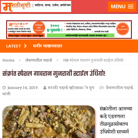
मराठीसृष्टीवर लॉग-इन करा
MENU
पनीर माखनवाला
LATEST
पावभाजी
Home
जेवणातील पदार्थ
संक्रांत स्पेशल गावरान गुजराथी स्टाईल उंधियो!
इडली
संक्रांत स्पेशल गावरान गुजराथी स्टाईल उंधियो!
छोले भटुरे – Cchole Bhature
January 14, 2019
मराठी पदार्थ व्हॉटसअॅप ग्रुप
जेवणातील पदार्थ
,
भाजी
साबुदाणा वडा
संक्रांतीला आमच्या
कडे एडवणला
तीळगुळासोबतच
उंधियोशी साध्यर्म