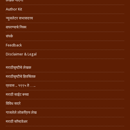
लेखक नोंदणी
Author Kit
न्यूजलेटर सभासदत्त्व
वापरण्याचे नियम
संपर्क
Feedback
Disclaimer & Legal
मराठीसृष्टीचे लेखक
मराठीसृष्टीचे हितचिंतक
प्रवास .. १९९५ ते …..
मराठी साईट बनवा
विविध सदरे
गाजलेले लोकप्रिय लेख
मराठी सॉफ्टवेअर