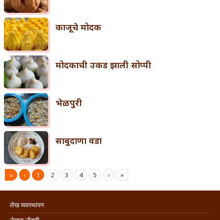
काजूचे मोदक
मोदकाची उकड झाली सोप्पी
भेळपुरी
साबुदाणा वडा
«
‹
1
2
3
4
5
›
»
लेख व्यवस्थापन