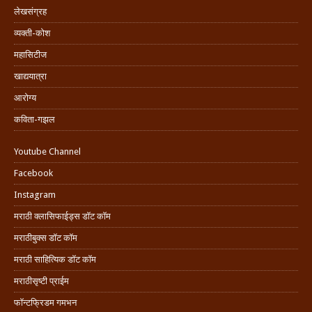
लेखसंग्रह
व्यक्ती-कोश
महासिटीज
खाद्ययात्रा
आरोग्य
कविता-गझल
Youtube Channel
Facebook
Instagram
मराठी क्लासिफाईड्स डॉट कॉम
मराठीबुक्स डॉट कॉम
मराठी साहित्यिक डॉट कॉम
मराठीसृष्टी प्राईम
फॉन्टफ्रिडम गमभन