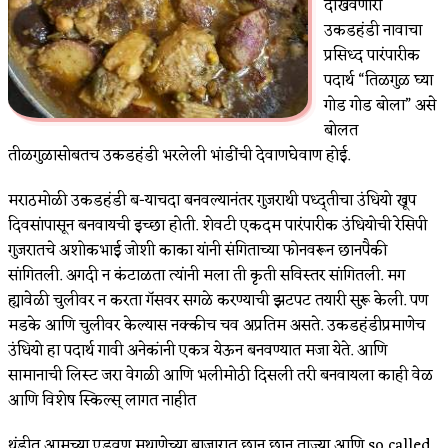
दाखवणारा
उकडहंडी नावाचा
प्रसिध्द पारंपारीक
पदार्थ “तिळगुळ घ्या
गोड गोड बोला” असे
बोलत
तीळगुळासोबतच उकडहंडी भरलेली भांडींची देवाणघेवाण होई.
मराठमोळी उकडहंडी ब-याचदा बनवल्यानंतर गुजराथी पध्द्तीचा उंधियो खूप
दिवसांपासून बनवायची इच्छा होती. शेवटी एकदम पारंपारीक उंधियोची रेसिपी
गुजरातचे अशोकभाई जोशी काका यांनी संगिताच्या फोनवरून छानपैकी
सांगितली. अगदी न कंटाळता त्यांनी मला ती कृती सविस्तर सांगितली. मग
ह्यावेळी चुलीवर न करता गॅसवर सगळे करण्याची झटपट तयारी सुरू केली. पण
मडके आणि चुलीवर केल्यास नक्कीच चव अप्रतिम असते. उकडहंडीप्रमाणेच
उंधियो हा पदार्थ गावी अनेकांनी एकत्र येऊन बनवण्यात मजा येते. आणि
सामानाची लिस्ट जरा वेगळी आणि भलीमोठी दिसली तरी बनवायला काही वेळ
आणि विशेष स्किल्स् लागत नाहीत
थंडीत आमच्या एडवण मथाणेच्या बाजारात छान छान ताज्या आणि so called