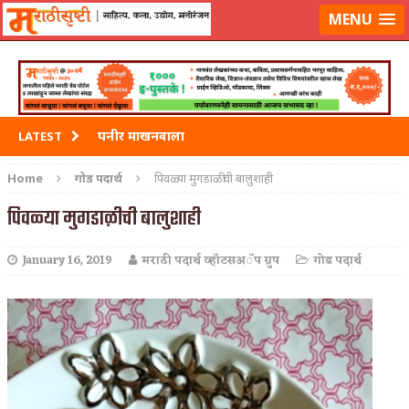
मराठीसृष्टीवर लॉग-इन करा
MENU
पनीर माखनवाला
LATEST
पावभाजी
Home
गोड पदार्थ
पिवळ्या मुगडाळीची बालुशाही
इडली
पिवळ्या मुगडाळीची बालुशाही
छोले भटुरे – Cchole Bhature
January 16, 2019
मराठी पदार्थ व्हॉटसअॅप ग्रुप
गोड पदार्थ
साबुदाणा वडा