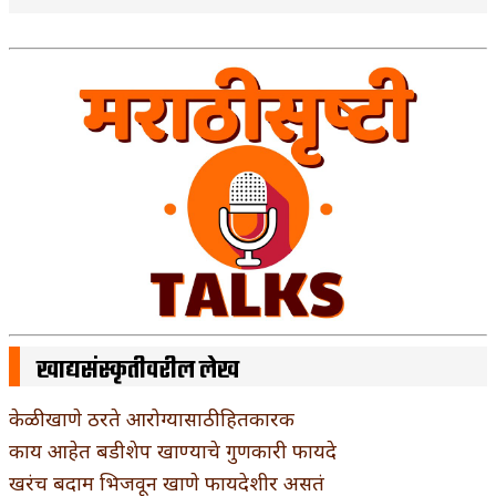
खाद्यसंस्कृतीवरील लेख
केळी खाणे ठरते आरोग्यासाठी हितकारक
काय आहेत बडीशेप खाण्याचे गुणकारी फायदे
खरंच बदाम भिजवून खाणे फायदेशीर असतं