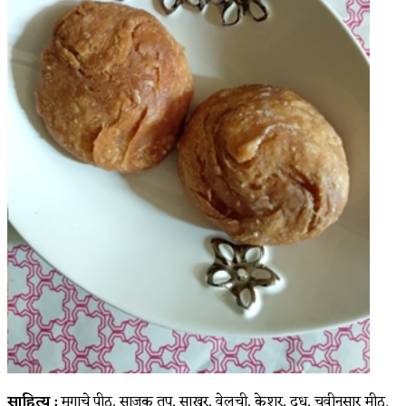
साहित्य :
मुगाचे पीठ, साजूक तूप, साखर, वेलची, केशर, दूध, चवीनुसार मीठ.