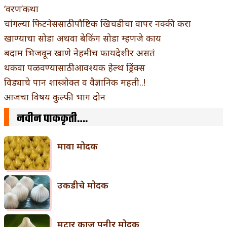
‘वरण’कथा
चांगल्या फिटनेससाठी पौष्टिक खिचडीचा वापर नक्की करा
खाण्याचा सोडा अथवा बेकिंग सोडा म्हणजे काय
बदाम भिजवून खाणे नेहमीच फायदेशीर असतं
थकवा पळवण्यासाठी आवश्यक हेल्थ ड्रिंक्स
विड्याचे पान शास्त्रोक्त व वैज्ञानिक महती..!
आजचा विषय कुल्फी भाग दोन
नवीन पाककृती….
मावा मोदक
उकडीचे मोदक
मटार काजू पनीर मोदक