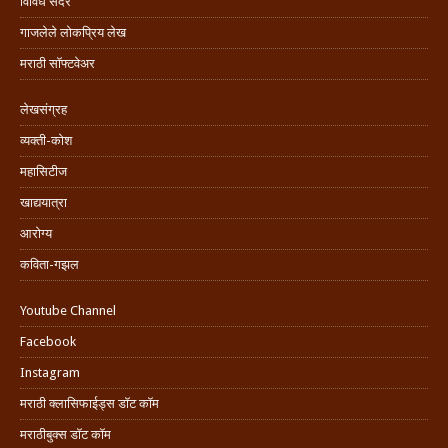
विविध सदरे
गाजलेले लोकप्रिय लेख
मराठी सॉफ्टवेअर
लेखसंग्रह
व्यक्ती-कोश
महासिटीज
खाद्ययात्रा
आरोग्य
कविता-गझल
Youtube Channel
Facebook
Instagram
मराठी क्लासिफाईड्स डॉट कॉम
मराठीबुक्स डॉट कॉम