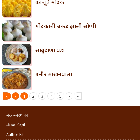
काजूचे मोदक
मोदकाची उकड झाली सोप्पी
साबुदाणा वडा
पनीर माखनवाला
«
‹
1
2
3
4
5
›
»
लेख व्यवस्थापन
लेखक नोंदणी
Author Kit