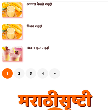
अननस केळी स्मूदी
सेलन स्मूदी
मिक्स फ्रूट स्मूदी
1
2
3
4
»