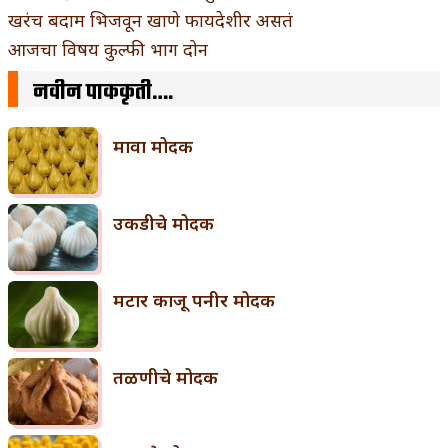
खरंच बदाम भिजवून खाणे फायदेशीर असतं
आजचा विषय कुल्फी भाग दोन
नवीन पाककृती….
मावा मोदक
उकडीचे मोदक
मटार काजू पनीर मोदक
तळणीचे मोदक