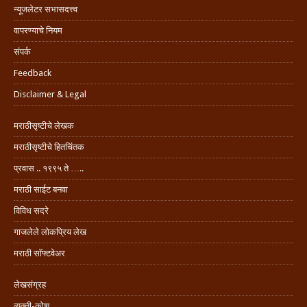
न्यूजलेटर सभासदत्त्व
वापरण्याचे नियम
संपर्क
Feedback
Disclaimer & Legal
मराठीसृष्टीचे लेखक
मराठीसृष्टीचे हितचिंतक
प्रवास .. १९९५ ते …..
मराठी साईट बनवा
विविध सदरे
गाजलेले लोकप्रिय लेख
मराठी सॉफ्टवेअर
लेखसंग्रह
व्यक्ती-कोश