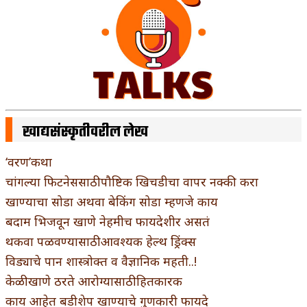
खाद्यसंस्कृतीवरील लेख
‘वरण’कथा
चांगल्या फिटनेससाठी पौष्टिक खिचडीचा वापर नक्की करा
खाण्याचा सोडा अथवा बेकिंग सोडा म्हणजे काय
बदाम भिजवून खाणे नेहमीच फायदेशीर असतं
थकवा पळवण्यासाठी आवश्यक हेल्थ ड्रिंक्स
विड्याचे पान शास्त्रोक्त व वैज्ञानिक महती..!
केळी खाणे ठरते आरोग्यासाठी हितकारक
काय आहेत बडीशेप खाण्याचे गुणकारी फायदे