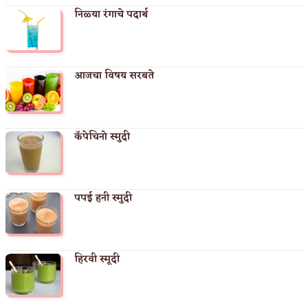
निळ्या रंगाचे पदार्थ
आजचा विषय सरबते
कॅपेचिनो स्मुदी
पपई हनी स्मुदी
हिरवी स्मूदी