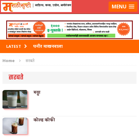
मराठीसृष्टीवर लॉग-इन करा
MENU
पनीर माखनवाला
LATEST
पावभाजी
Home
सरबते
इडली
सरबते
छोले भटुरे – Cchole Bhature
मठ्ठा
साबुदाणा वडा
कोल्ड कॉफी