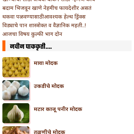
बदाम भिजवून खाणे नेहमीच फायदेशीर असतं
थकवा पळवण्यासाठी आवश्यक हेल्थ ड्रिंक्स
विड्याचे पान शास्त्रोक्त व वैज्ञानिक महती..!
आजचा विषय कुल्फी भाग दोन
नवीन पाककृती….
मावा मोदक
उकडीचे मोदक
मटार काजू पनीर मोदक
तळणीचे मोदक