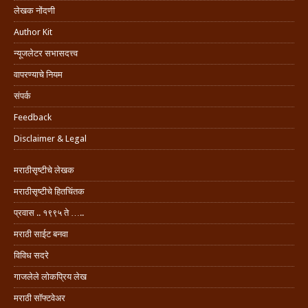
लेखक नोंदणी
Author Kit
न्यूजलेटर सभासदत्त्व
वापरण्याचे नियम
संपर्क
Feedback
Disclaimer & Legal
मराठीसृष्टीचे लेखक
मराठीसृष्टीचे हितचिंतक
प्रवास .. १९९५ ते …..
मराठी साईट बनवा
विविध सदरे
गाजलेले लोकप्रिय लेख
मराठी सॉफ्टवेअर