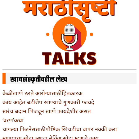
खाद्यसंस्कृतीवरील लेख
केळी खाणे ठरते आरोग्यासाठी हितकारक
काय आहेत बडीशेप खाण्याचे गुणकारी फायदे
खरंच बदाम भिजवून खाणे फायदेशीर असतं
‘वरण’कथा
चांगल्या फिटनेससाठी पौष्टिक खिचडीचा वापर नक्की करा
खाण्याचा सोडा अथवा बेकिंग सोडा म्हणजे काय