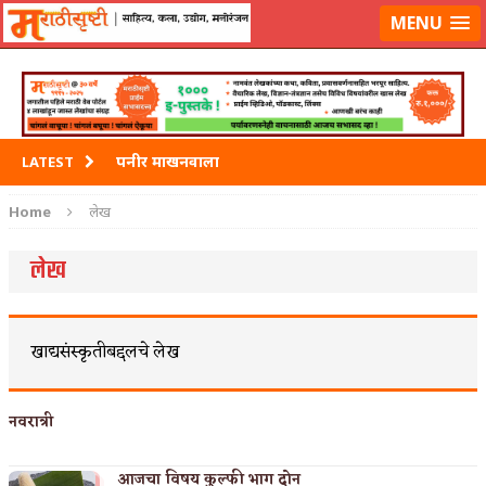
मराठीसृष्टीवर लॉग-इन करा
MENU
पनीर माखनवाला
LATEST
पावभाजी
Home
लेख
इडली
लेख
छोले भटुरे – Cchole Bhature
साबुदाणा वडा
खाद्यसंस्कृतीबद्दलचे लेख
नवरात्री
आजचा विषय कुल्फी भाग दोन