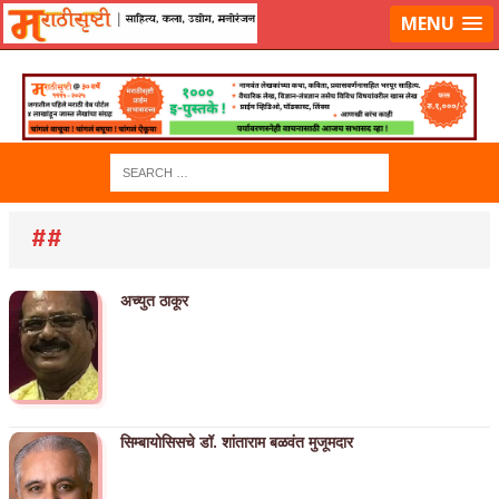
लॉग-इन करा
|
लेखक नोंदणी करा
MENU
##
अच्युत ठाकूर
सिम्बायोसिसचे डॉ. शांताराम बळवंत मुजूमदार