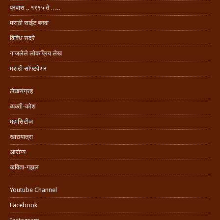
प्रवास .. १९९५ ते …..
मराठी साईट बनवा
विविध सदरे
गाजलेले लोकप्रिय लेख
मराठी सॉफ्टवेअर
लेखसंग्रह
व्यक्ती-कोश
महासिटीज
खाद्ययात्रा
आरोग्य
कविता-गझल
Youtube Channel
Facebook