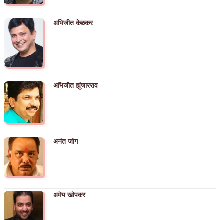
अभिजीत केळकर
अभिजीत झुंजारराव
अनंत जोग
अमेय खोपकर