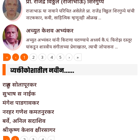
प्रा. राजेंद्र विठ्ठल (राजाभाऊ) शिरगुप्पे
राजाभाऊ या नावाने परिचित असेलेले प्रा. राजेंद्र विठ्ठल शिरगुप्पे यांची
नाटककार, कवी, साहित्यिक म्हणूनही ओळख ...
अच्युत केशव अभ्यंकर
अच्युत अभ्यंकर यांनी किराणा घराण्याचे अध्वर्य कै.पं. फिरोझ दस्तूर
यांकडून शास्त्रीय संगीताच्या प्रेमाखातर, त्याची जोपासना ...
«
‹
1
2
3
4
5
›
»
व्यक्तीकोशातील नवीन……
राहुल सोलापूरकर
सुभाष स नाईक
मंगेश पाडगावकर
नरहर गणेश कमतनुरकर
बर्वे, अनिल सदाशिव
श्रीकृष्ण केशव क्षीरसागर
‹
1
2
3
4
›