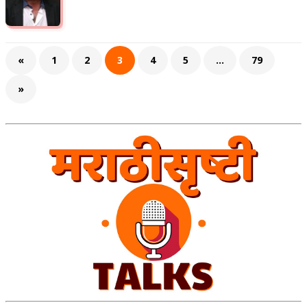
«
1
2
3
4
5
…
79
»