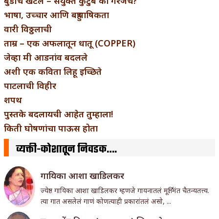
बुडीच खटलं – संयुक्त कुटुंब का गरजेचं?
भाषा, उच्चार आणि बहुभाषिकता
वारी विठ्ठलाची
ताम्र – एक अफलातून धातू (COPPER)
जेव्हा मी आडनांव बदलले
अशी एक कविता लिहू इच्छिते
पाटलाची विहीर
शपथ
पुस्तके बदलायची आहेत तुम्हाला!
किती घोषणांचा पाऊस होता
व्यक्ती-कोशातून निवडक….
गा‌यिका आशा खाडिलकर
ज्येष्ठ गा‌यिका आशा खाडिलकर म्हणजे गायनातलं मूर्तिमंत चैतन्यतत्त्व.
त्या गात असलेलं गाणं कोणत्याही प्रकारांतलं असो, ...