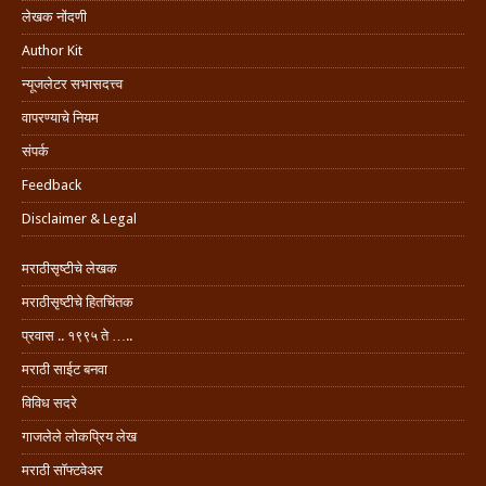
लेखक नोंदणी
Author Kit
न्यूजलेटर सभासदत्त्व
वापरण्याचे नियम
संपर्क
Feedback
Disclaimer & Legal
मराठीसृष्टीचे लेखक
मराठीसृष्टीचे हितचिंतक
प्रवास .. १९९५ ते …..
मराठी साईट बनवा
विविध सदरे
गाजलेले लोकप्रिय लेख
मराठी सॉफ्टवेअर