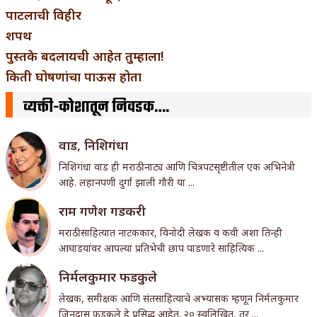
पाटलाची विहीर
शपथ
पुस्तके बदलायची आहेत तुम्हाला!
किती घोषणांचा पाऊस होता
व्यक्ती-कोशातून निवडक….
वाड, निशिगंधा
निशिगंधा वाड ही मराठी नाट्य आणि चित्रपटसृष्टीतील एक अभिनेत्री
आहे. लहानपणी दुर्गा झाली गौरी या ...
राम गणेश गडकरी
मराठी साहित्यात नाटककार, विनोदी लेखक व कवी अशा तिन्ही
आघाडयांवर आपल्या प्रतिभेची छाप पाडणारे साहित्यिक ...
निर्मलकुमार फडकुले
लेखक, समीक्षक आणि संतसाहित्याचे अभ्यासक म्हणून निर्मलकुमार
जिनदास फडकुले हे प्रसिद्ध आहेत. २० स्वलिखित, तर ...