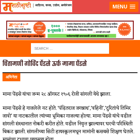
लॉग-इन करा
|
लेखक नोंदणी करा
MENU
चिंतामणी गोविंद पेंडसे ऊर्फ मामा पेंडसे
अभिनेता
मामा पेंडसे यांचा जन्म २८ ऑगस्ट १९०६ रोजी सांगली येथे झाला.
मामा पेंडसे हे गाजलेले नट होते. ‘पंडितराज जगन्नाथ’,‘वहिनी’,‘दुरितांचे तिमिर
जावो’ या नाटकातील त्यांच्या भूमिका गाजल्या होत्या. मामा पेंडसे यांचे वडील
सांगली संस्थानात नोकरी करीत होते. वडील निवृत्त झाल्यावर घरची परिस्थिती
बिकट झाली. सांगलीच्या सिटी हायस्कूलमधून मामांनी कसबसे शिक्षण घेतले.
मामांचा दुधाचा व्यवसाय होता.