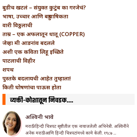
बुडीच खटलं – संयुक्त कुटुंब का गरजेचं?
भाषा, उच्चार आणि बहुभाषिकता
वारी विठ्ठलाची
ताम्र – एक अफलातून धातू (COPPER)
जेव्हा मी आडनांव बदलले
अशी एक कविता लिहू इच्छिते
पाटलाची विहीर
शपथ
पुस्तके बदलायची आहेत तुम्हाला!
किती घोषणांचा पाऊस होता
व्यक्ती-कोशातून निवडक….
अश्विनी भावे
मराठी-हिन्दी चित्रपट सृष्टीतील एक नावाजलेली अभिनेत्री. अश्विनींने
अनेक मराठी आणि हिन्दी चित्रपटांमध्ये कामे केली. १९८७ ...