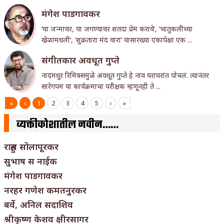
मंगेश पाडगावकर
‘या जन्मावर, या जगण्यावर शतदा प्रेम करावे’, ‘भातुकलीच्या
खेळामधली’, ‘शुक्रतारा मंद वारा’ यासारख्या एकापेक्षा एक ...
संगीतकार अवधूत गुप्ते
नादमधुर रिमिक्समुळे अवधूत गुप्ते हे नाव घराघरांत पोचलं. त्यानंतर
सारेगपम या कार्यक्रमाचा परीक्षक म्हणूनही ते ...
«
‹
1
2
3
4
5
›
»
व्यक्तीकोशातील नवीन……
राहुल सोलापूरकर
सुभाष स नाईक
मंगेश पाडगावकर
नरहर गणेश कमतनुरकर
बर्वे, अनिल सदाशिव
श्रीकृष्ण केशव क्षीरसागर