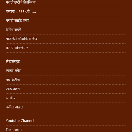
मराठीसृष्टीचे हितचिंतक
प्रवास .. १९९५ ते …..
मराठी साईट बनवा
विविध सदरे
गाजलेले लोकप्रिय लेख
मराठी सॉफ्टवेअर
लेखसंग्रह
व्यक्ती-कोश
महासिटीज
खाद्ययात्रा
आरोग्य
कविता-गझल
Youtube Channel
Facebook