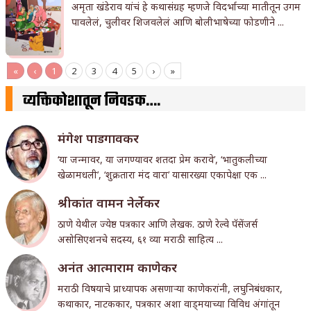
अमृता खंडेराव यांचं हे कथासंग्रह म्हणजे विदर्भाच्या मातीतून उगम
पावलेलं, चुलीवर शिजवलेलं आणि बोलीभाषेच्या फोडणीने ...
«
‹
1
2
3
4
5
›
»
व्यक्तिकोशातून निवडक….
मंगेश पाडगावकर
‘या जन्मावर, या जगण्यावर शतदा प्रेम करावे’, ‘भातुकलीच्या
खेळामधली’, ‘शुक्रतारा मंद वारा’ यासारख्या एकापेक्षा एक ...
श्रीकांत वामन नेर्लेकर
ठाणे येथील ज्येष्ठ पत्रकार आणि लेखक. ठाणे रेल्वे पॅसेंजर्स
असोसिएशनचे सदस्य, ६१ व्या मराठी साहित्य ...
अनंत आत्माराम काणेकर
मराठी विषयाचे प्राध्यापक असणार्‍या काणेकरांनी, लघुनिबंधकार,
कथाकार, नाटककार, पत्रकार अशा वाड्मयाच्या विविध अंगांतून