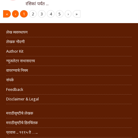
रसिकां पर्यंत ...
«
‹
1
2
3
4
5
›
»
लेख व्यवस्थापन
लेखक नोंदणी
Author Kit
न्यूजलेटर सभासदत्त्व
वापरण्याचे नियम
संपर्क
Feedback
Disclaimer & Legal
मराठीसृष्टीचे लेखक
मराठीसृष्टीचे हितचिंतक
प्रवास .. १९९५ ते …..