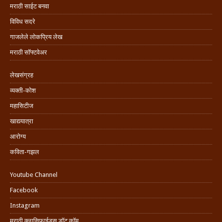
मराठी साईट बनवा
विविध सदरे
गाजलेले लोकप्रिय लेख
मराठी सॉफ्टवेअर
लेखसंग्रह
व्यक्ती-कोश
महासिटीज
खाद्ययात्रा
आरोग्य
कविता-गझल
Youtube Channel
Facebook
Instagram
मराठी क्लासिफाईड्स डॉट कॉम