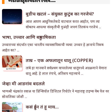
मराठीसृष्टीवरील लेख….
बुडीच खटलं – संयुक्त कुटुंब का गरजेचं?
आज आपण आधुनिकतेकडे वाटचाल करत आहोत, पण त्या
सोबतच आपल्या संस्कृतीची मुळंही जपणं तितकंच गरजेचं ...
भाषा, उच्चार आणि बहुभाषिकता
उच्चाराच्या संदर्भात एका भारतीय व्यावसायिकाची व्यथा: उच्चार हे ज्ञानाचे निकष
आहेत का? ...
ताम्र – एक अफलातून धातू (COPPER)
तांबे हा मानवाने सर्वप्रथम वापरलेल्या धातूंमध्ये अग्रक्रमाने येणारा
धातू आहे. हे लाल रंगाचे, अतिशय महत्त्वाचे ...
जेव्हा मी आडनांव बदलले
भाग्यश्री चंद्रकांत रसाळ या प्रिन्सिपॉल डिजिटल रिपोर्टर ने महाराष्ट्र टाइम्स वेब पेज वर
सोनालिका जोशी ...
कसं हुईन तं हू माय…