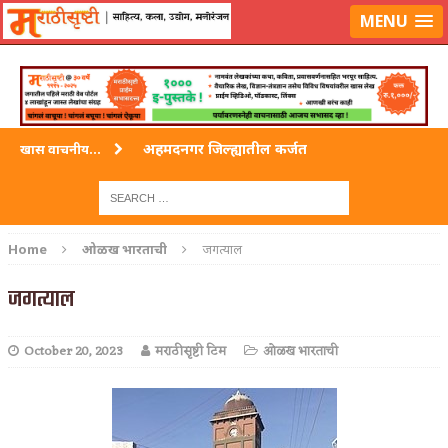
लॉग-इन करा
|
लेखक नोंदणी करा
MENU
अहमदनगर जिल्ह्यातील कर्जत
खास वाचनीय...
विदर्भ जिल्हयातील मुख्यालय अकोला
अहमदपूर – लातूर जिल्ह्यातील महत्त्वाचे शहर
Home
ओळख भारताची
जगत्याल
सोलापूर जिल्ह्यातील अकलूज
जगत्याल
गडचिरोली जिल्ह्यातील आदिवासींचे ‘ढोल’ नृत्य
October 20, 2023
मराठीसृष्टी टिम
ओळख भारताची