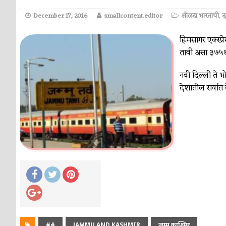
December 17, 2016
smallcontent.editor
ओळख भारताची
,
हिमसागर एक्स्प्र
तावी असा ३७५१ 
नवी दिल्ली ते भ
देशातील सर्वात व
##
JAMMU AND KASHMIR
जम्मू काश्मिर