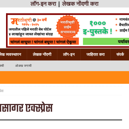
लॉग-इन करा
|
लेखक नोंदणी करा
लेख व्यवस्थापन
लेखक नोंदणी
लॉग-इन
जाहिरात करा
संपर्क
ाची
ओळख जगाची
रेस
 महाराष्ट्राची
ागर एक्स्प्रेस
ख महाराष्ट्राची