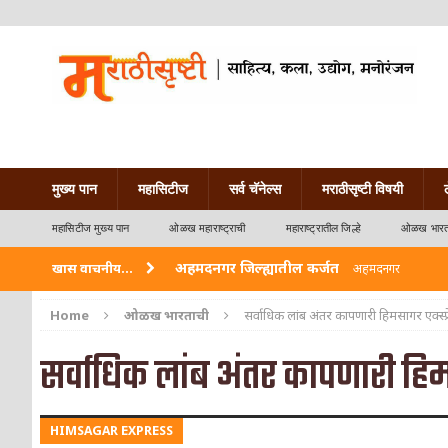
मुख्य पान
महासिटीज
सर्व चॅनेल्स
मराठीसृष्टी विषयी
महासिटीज मुख्य पान
ओळख महाराष्ट्राची
महाराष्ट्रातील जिल्हे
ओळख भारत
अहमदनगर जिल्ह्यातील कर्जत
खास वाचनीय...
अहमदनगर
विदर्भ जिल्हयातील मुख्यालय अकोला
अकोला
Home
ओळख भारताची
सर्वाधिक लांब अंतर कापणारी हिमसागर एक्स्प्
अहमदपूर – लातूर जिल्ह्यातील महत्त्वाचे शहर
ओळख
सर्वाधिक लांब अंतर कापणारी हिमस
सोलापूर जिल्ह्यातील अकलूज
ओळख महाराष्ट्राची
HIMSAGAR EXPRESS
गडचिरोली जिल्ह्यातील आदिवासींचे ‘ढोल’ नृत्य
ओळ