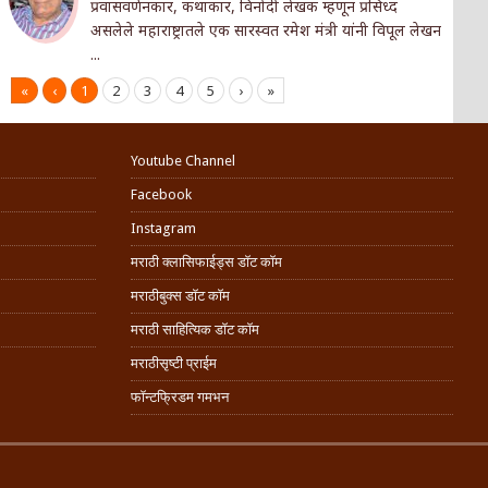
प्रवासवर्णनकार, कथाकार, विनोदी लेखक म्हणून प्रसिध्द
असलेले महाराष्ट्रातले एक सारस्वत रमेश मंत्री यांनी विपूल लेखन
...
«
‹
1
2
3
4
5
›
»
Youtube Channel
Facebook
Instagram
मराठी क्लासिफाईड्स डॉट कॉम
मराठीबुक्स डॉट कॉम
मराठी साहित्यिक डॉट कॉम
मराठीसृष्टी प्राईम
फॉन्टफ्रिडम गमभन