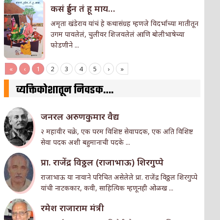
कसं हुईन तं हू माय…
अमृता खंडेराव यांचं हे कथासंग्रह म्हणजे विदर्भाच्या मातीतून
उगम पावलेलं, चुलीवर शिजवलेलं आणि बोलीभाषेच्या
फोडणीने ...
«
‹
1
2
3
4
5
›
»
व्यक्तिकोशातून निवडक….
जनरल अरुणकुमार वैद्य
२ महावीर चक्रे, एक परम विशिष्ट सेवापदक, एक अति विशिष्ट
सेवा पदक अशी बहुमानाची पदके ...
प्रा. राजेंद्र विठ्ठल (राजाभाऊ) शिरगुप्पे
राजाभाऊ या नावाने परिचित असेलेले प्रा. राजेंद्र विठ्ठल शिरगुप्पे
यांची नाटककार, कवी, साहित्यिक म्हणूनही ओळख ...
रमेश राजाराम मंत्री