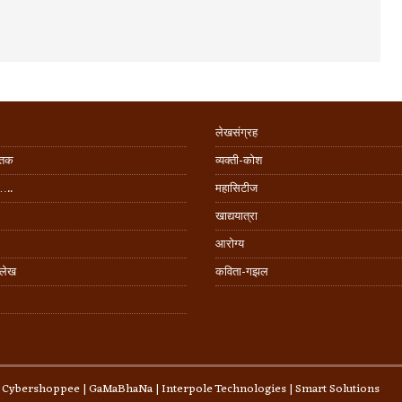
लेखसंग्रह
िंतक
व्यक्ती-कोश
…..
महासिटीज
खाद्ययात्रा
आरोग्य
 लेख
कविता-गझल
:
Cybershoppee
|
GaMaBhaNa
|
Interpole Technologies
| Smart Solutions