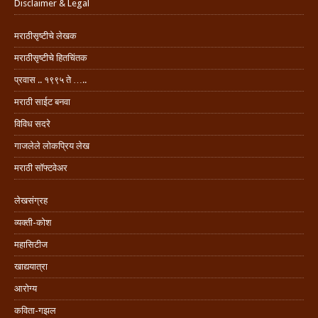
Disclaimer & Legal
मराठीसृष्टीचे लेखक
मराठीसृष्टीचे हितचिंतक
प्रवास .. १९९५ ते …..
मराठी साईट बनवा
विविध सदरे
गाजलेले लोकप्रिय लेख
मराठी सॉफ्टवेअर
लेखसंग्रह
व्यक्ती-कोश
महासिटीज
खाद्ययात्रा
आरोग्य
कविता-गझल