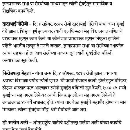
ज्ञानप्रसारक सभा या संस्थांच्या माध्यमातून त्यांनी मुंबईतून सामाजिक व
शैक्षणिक कार्य केले.
दादाभाई नौरोजी –
दि. ४ सप्टेंबर, १८२५ रोजी दादाभाई नौरोजी यांचा जन्म मुंबई
येथे झाला. शिक्षण पूर्ण झाल्यावर त्यांनी एलफिन्स्टन महाविद्यालयात गणिताचे
प्राध्यापक म्हणून काम केले. या कॉलेजात प्राध्यापक म्हणून नियुक्त झालेले
पहिले भारतीय म्हणून ते गणले जातात. ‘ज्ञानप्रप्रसार सभा’ या संस्थेच्या स्थापनेत
त्यांचा सहभाग होता. याच संस्थेच्या माध्यमातून त्यांनी मुंबईतील पहिली
कन्याशाळा सुरू केली.
फिरोजशहा मेहता –
यांचा जन्म दि. ४ ऑगस्ट, १८४५ रोजी झाला. वयाच्या
अवघ्या विसाव्या वर्षीच त्यांनी एम.ए. ची पदवी संपादन केली. इंग्लंडहून बॅरिस्टर
होऊन भारतात परत आल्यावर त्यांनी मुंबईत वकिली सुरू केली. १८८४-८५ मध्ये
मुंबईच्या महानगरपालिकेवर त्यांची निवड झाली. या महानगरपालिकेचे ते
जवळजवळ ४० वर्षे सभासद होते. त्यांना चार वेळा मुंबईचे महापौर होण्याचा मान
मिळाला. त्यांना ‘मुंबईचा सिंह’ असे संबोधले जात असे.
डॉ. सलीम अली –
आंतरराष्ट्रीय ‘यातीचे पक्षीतज्ज्ञ सलीम अली यांच्या कार्याचे