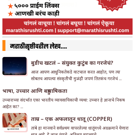
मराठीसृष्टीवरील लेख….
बुडीच खटलं – संयुक्त कुटुंब का गरजेचं?
आज आपण आधुनिकतेकडे वाटचाल करत आहोत, पण त्या
सोबतच आपल्या संस्कृतीची मुळंही जपणं तितकंच गरजेचं ...
भाषा, उच्चार आणि बहुभाषिकता
उच्चाराच्या संदर्भात एका भारतीय व्यावसायिकाची व्यथा: उच्चार हे ज्ञानाचे निकष
आहेत का? ...
ताम्र – एक अफलातून धातू (COPPER)
तांबे हा मानवाने सर्वप्रथम वापरलेल्या धातूंमध्ये अग्रक्रमाने येणारा
धातू आहे. हे लाल रंगाचे, अतिशय महत्त्वाचे ...