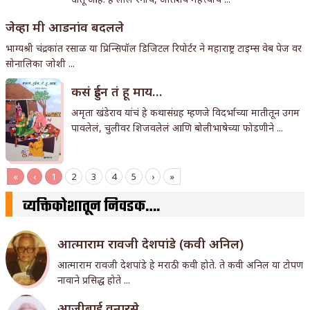
जेव्हा मी आडनांव बदलले
भाग्यश्री चंद्रकांत रसाळ या प्रिन्सिपॉल डिजिटल रिपोर्टर ने महाराष्ट्र टाइम्स वेब पेज वर
सोनालिका जोशी ...
कसं हुईन तं हू माय…
अमृता खंडेराव यांचं हे कथासंग्रह म्हणजे विदर्भाच्या मातीतून उगम
पावलेलं, चुलीवर शिजवलेलं आणि बोलीभाषेच्या फोडणीने ...
«
‹
1
2
3
4
5
›
»
व्यक्तिकोशातून निवडक….
आत्माराम रावजी देशपांडे (कवी अनिल)
आत्माराम रावजी देशपांडे हे मराठी कवी होते. ते कवी अनिल या टोपण
नावाने प्रसिद्ध होते ...
आजीबाई वनारसे