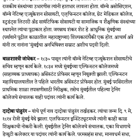
राजकीय संस्थांच्या उभारणीस त्यांनी हातभार लावला होता. बॉम्बे असोसिएशन,
बॉम्बे नेटिव्ह एज्युकेशन सोसायटी, एल्‌फिन्स्टन कॉलेज, ग्रेट मेडिकल कॉलेज,
स्टुडंट्‌स लिटररी अँड सायंटिफिक सोसायटी या सामाजिक व शैक्षणिक संस्थांच्या
स्थापनेत त्यांचा पुढाकार होता. जगन्नाथ शंकर शेट हे आधुनिक मुंबईच्या
(पर्यायाने पुढील काळातील महाराष्ट्राच्या) शिल्पकारांपैकी एक होत. आचार्य अत्रे
यांनी तर नानांना ‘मुंबईचा अनभिषिक्त सम्राट अशीच पदवी दिली.
बाळशास्त्री जांभेकर –
१८३० पासून त्यांनी बॉम्बे नेटिव्ह एज्युकेशन सोसायटीचे
सचिव म्हणून कार्य केले. १८३४ मध्ये मुंबईच्या एल्फिन्स्टन कॉलेजमध्ये
(साहाय्यक प्राध्यापक) असिस्टंट प्रोफेसर म्हणून नियुक्ती झाली. एल्फिन्स्टन
महाविद्यालयातील ते पहिले भारतीय असिस्टंट प्रोफेसर होत. मुंबई परसिरातील
प्राथमिक शाळा तपासणीसाठी निरीक्षक, तसेच मुंबईतील पहिल्या ट्रेनिंग
कॉलेजचे संचालक याही पदांवर त्यांनी कार्य केले.
दादोबा पांडुरंग –
यांचे पूर्ण नाव दादोबा पांडुरंग तर्खडकर. त्यांचा जन्म दि. ९ मे,
१८१४ रोजी मुंबई येथे झाला. एलफिन्स्टन इन्स्टिट्यूटमध्ये त्यांनी काही काळ
शिक्षकाची नोकरी केली. मुंबईतील ट्रेनिंग कॉलेजचे संचालक, एका विभागाचे
डेप्युटी कलेक्टर या पदांवर त्यांनी कार्य केले. परमसहंस सभा, मानवधर्म सभा,