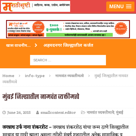
लॉग-इन करा
|
लेखक नोंदणी करा
MENU
अहमदनगर जिल्ह्यातील कर्जत
खास वाचनीय...
विदर्भ जिल्हयातील मुख्यालय अकोला
अहमदपूर – लातूर जिल्ह्यातील महत्त्वाचे शहर
Home
info-type
नामवंत व्यक्तीमत्वे
मुंबई जिल्ह्यातील नामवंत
व्यक्तीमत्वे
सोलापूर जिल्ह्यातील अकलूज
मुंबई जिल्ह्यातील नामवंत व्यक्तीमत्वे
गडचिरोली जिल्ह्यातील आदिवासींचे ‘ढोल’ नृत्य
June 26, 2015
smallcontent.editor
नामवंत व्यक्तीमत्वे
,
मुंबई
जगन्नाथ उर्फ नाना शंकरशेट –
जगन्नाथ शंकरशेठ यांचा जन्म ठाणे जिल्ह्यातील
मुरबाड या गावी झाला असला तरीही मुंबई शहरातील अनेक सामाजिक व