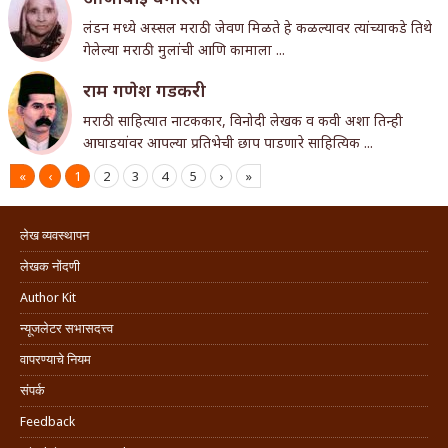
लंडन मध्ये अस्सल मराठी जेवण मिळते हे कळल्यावर त्यांच्याकडे तिथे
गेलेल्या मराठी मुलांची आणि कामाला ...
राम गणेश गडकरी
मराठी साहित्यात नाटककार, विनोदी लेखक व कवी अशा तिन्ही
आघाडयांवर आपल्या प्रतिभेची छाप पाडणारे साहित्यिक ...
«
‹
1
2
3
4
5
›
»
लेख व्यवस्थापन
लेखक नोंदणी
Author Kit
न्यूजलेटर सभासदत्त्व
वापरण्याचे नियम
संपर्क
Feedback