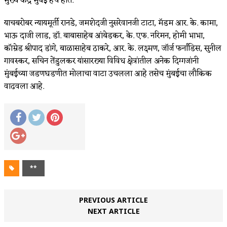
मुख्य केंद्र मुंबई हेच होते.
याचबरोबर न्यायमूर्ती रानडे, जमशेदजी नुसरेवानजी टाटा, मॅडम आर. के. कामा,
भाऊ दाजी लाड, डॉ. बाबासाहेब आंबेडकर, के. एफ. नरिमन, होमी भाभा,
कॉम्रेड श्रीपाद डांगे, बाळासाहेब ठाकरे, आर. के. लक्ष्मण, जॉर्ज फर्नांडिस, सुनील
गावस्कर, सचिन तेंडुलकर यांसारख्या विविध क्षेत्रांतील अनेक दिग्गजांनी
मुंबईच्या जडणघडणीत मोलाचा वाटा उचलला आहे तसेच मुंबईचा लौकिक
वाढवला आहे.
**
PREVIOUS ARTICLE
NEXT ARTICLE