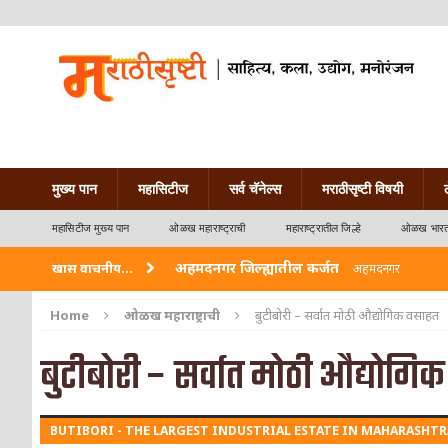
मुख्य पान
महासिटीज
सर्व चॅनेल्स
मराठीसृष्टी विषयी
महासिटीज मुख्य पान
ओळख महाराष्ट्राची
महाराष्ट्रातील जिल्हे
ओळख भारत
अहमदनगर जिल्ह्यातील कर्जत
खास वाचनीय...
अहमदनगर
विदर्भ जिल्हयातील मुख्यालय अकोला
अकोला
Home
ओळख महाराष्ट्राची
बुटीबोरी – सर्वात मोठी औद्योगिक वसाहत
अहमदपूर – लातूर जिल्ह्यातील महत्त्वाचे शहर
ओळख
बुटीबोरी – सर्वात मोठी औद्योगि
सोलापूर जिल्ह्यातील अकलूज
ओळख महाराष्ट्राची
BUTIBORI - THE LARGEST INDUSTRIAL ESTATE IN MAHARASHTR
गडचिरोली जिल्ह्यातील आदिवासींचे ‘ढोल’ नृत्य
ओळ