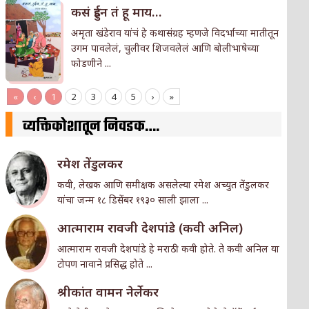
कसं हुईन तं हू माय…
अमृता खंडेराव यांचं हे कथासंग्रह म्हणजे विदर्भाच्या मातीतून
उगम पावलेलं, चुलीवर शिजवलेलं आणि बोलीभाषेच्या
फोडणीने ...
«
‹
1
2
3
4
5
›
»
व्यक्तिकोशातून निवडक….
रमेश तेंडुलकर
कवी, लेखक आणि समीक्षक असलेल्या रमेश अच्युत तेंडुलकर
यांचा जन्म १८ डिसेंबर १९३० साली झाला ...
आत्माराम रावजी देशपांडे (कवी अनिल)
आत्माराम रावजी देशपांडे हे मराठी कवी होते. ते कवी अनिल या
टोपण नावाने प्रसिद्ध होते ...
श्रीकांत वामन नेर्लेकर