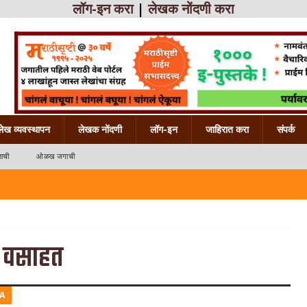
लॉग-इन करा
|
लेखक नोंदणी करा
लेख व्यवस्थापन
लेखक नोंदणी
लॉग-इन
जाहिरात करा
संपर्क
ाची
ओळख जगाची
 महाराष्ट्राची
क वसाहत
A
ख महाराष्ट्राची