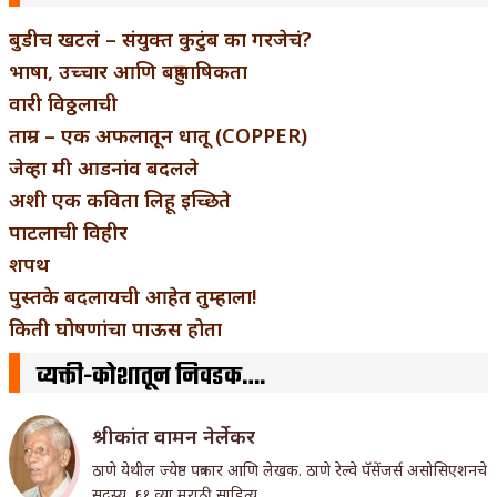
बुडीच खटलं – संयुक्त कुटुंब का गरजेचं?
भाषा, उच्चार आणि बहुभाषिकता
वारी विठ्ठलाची
ताम्र – एक अफलातून धातू (COPPER)
जेव्हा मी आडनांव बदलले
अशी एक कविता लिहू इच्छिते
पाटलाची विहीर
शपथ
पुस्तके बदलायची आहेत तुम्हाला!
किती घोषणांचा पाऊस होता
व्यक्ती-कोशातून निवडक….
श्रीकांत वामन नेर्लेकर
ठाणे येथील ज्येष्ठ पत्रकार आणि लेखक. ठाणे रेल्वे पॅसेंजर्स असोसिएशनचे
सदस्य, ६१ व्या मराठी साहित्य ...