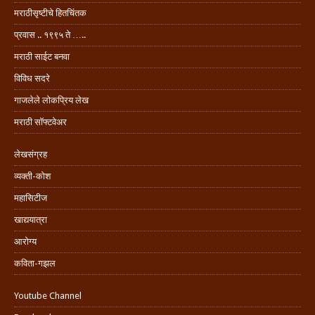
मराठीसृष्टीचे हितचिंतक
प्रवास .. १९९५ ते …..
मराठी साईट बनवा
विविध सदरे
गाजलेले लोकप्रिय लेख
मराठी सॉफ्टवेअर
लेखसंग्रह
व्यक्ती-कोश
महासिटीज
खाद्ययात्रा
आरोग्य
कविता-गझल
Youtube Channel