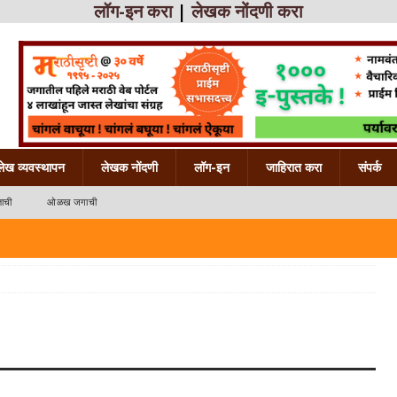
लॉग-इन करा
|
लेखक नोंदणी करा
लेख व्यवस्थापन
लेखक नोंदणी
लॉग-इन
जाहिरात करा
संपर्क
ाची
ओळख जगाची
 महाराष्ट्राची
ख महाराष्ट्राची