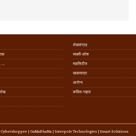
लेखसंग्रह
िंतक
व्यक्ती-कोश
…..
महासिटीज
खाद्ययात्रा
आरोग्य
 लेख
कविता-गझल
:
Cybershoppee
|
GaMaBhaNa
|
Interpole Technologies
| Smart Solutions