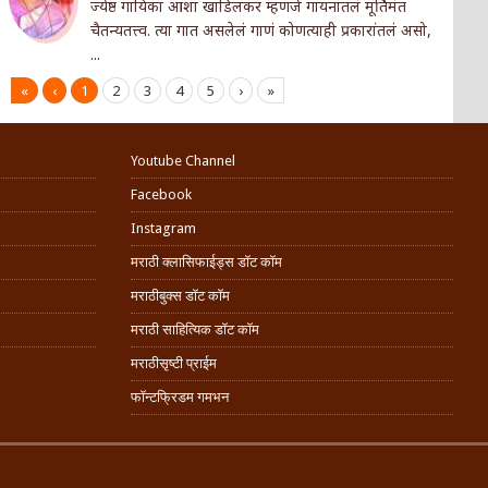
ज्येष्ठ गा‌यिका आशा खाडिलकर म्हणजे गायनातलं मूर्तिमंत
चैतन्यतत्त्व. त्या गात असलेलं गाणं कोणत्याही प्रकारांतलं असो,
...
«
‹
1
2
3
4
5
›
»
Youtube Channel
Facebook
Instagram
मराठी क्लासिफाईड्स डॉट कॉम
मराठीबुक्स डॉट कॉम
मराठी साहित्यिक डॉट कॉम
मराठीसृष्टी प्राईम
फॉन्टफ्रिडम गमभन