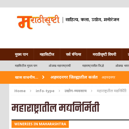
मुख्य पान
महासिटीज
सर्व चॅनेल्स
मराठीसृष्टी विषयी
महासिटीज मुख्य पान
ओळख महाराष्ट्राची
महाराष्ट्रातील जिल्हे
ओळख भारत
अहमदनगर जिल्ह्यातील कर्जत
खास वाचनीय...
अहमदनगर
विदर्भ जिल्हयातील मुख्यालय अकोला
अकोला
Home
info-type
उद्योग-व्यवसाय
महाराष्ट्रातील मद्यनिर्मिती
अहमदपूर – लातूर जिल्ह्यातील महत्त्वाचे शहर
ओळख
महाराष्ट्रातील मद्यनिर्मिती
सोलापूर जिल्ह्यातील अकलूज
ओळख महाराष्ट्राची
WINERIES IN MAHARASHTRA
गडचिरोली जिल्ह्यातील आदिवासींचे ‘ढोल’ नृत्य
ओळ