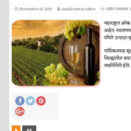
November 21, 2015
smallcontent.editor
उद्योग-व्यवसाय
,
ओ
महाराष्ट्रात अनेक
आहेत. नारायणगाव 
पगिले उत्पादन सु
नाशिकजवळ सुला 
जिल्ह्यातील बारामत
मद्यनिर्मिती हो
##