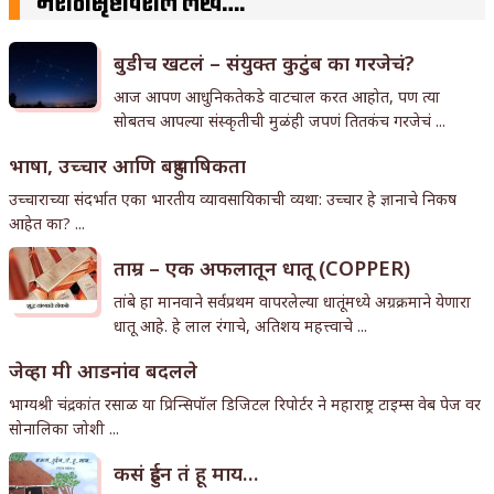
मराठीसृष्टीवरील लेख….
बुडीच खटलं – संयुक्त कुटुंब का गरजेचं?
आज आपण आधुनिकतेकडे वाटचाल करत आहोत, पण त्या
सोबतच आपल्या संस्कृतीची मुळंही जपणं तितकंच गरजेचं ...
भाषा, उच्चार आणि बहुभाषिकता
उच्चाराच्या संदर्भात एका भारतीय व्यावसायिकाची व्यथा: उच्चार हे ज्ञानाचे निकष
आहेत का? ...
ताम्र – एक अफलातून धातू (COPPER)
तांबे हा मानवाने सर्वप्रथम वापरलेल्या धातूंमध्ये अग्रक्रमाने येणारा
धातू आहे. हे लाल रंगाचे, अतिशय महत्त्वाचे ...
जेव्हा मी आडनांव बदलले
भाग्यश्री चंद्रकांत रसाळ या प्रिन्सिपॉल डिजिटल रिपोर्टर ने महाराष्ट्र टाइम्स वेब पेज वर
सोनालिका जोशी ...
कसं हुईन तं हू माय…