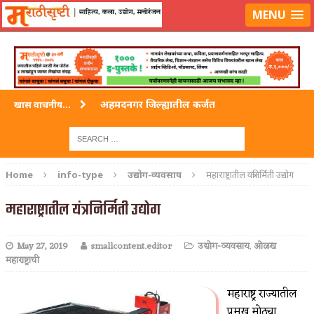
लॉग-इन करा
|
लेखक नोंदणी करा
MENU
अहमदनगर जिल्ह्यातील कर्जत
खास वाचनीय...
विदर्भ जिल्हयातील मुख्यालय अकोला
अहमदपूर – लातूर जिल्ह्यातील महत्त्वाचे शहर
Home
info-type
उद्योग-व्यवसाय
महाराष्ट्रातील यंत्रनिर्मिती उद्योग
सोलापूर जिल्ह्यातील अकलूज
महाराष्ट्रातील यंत्रनिर्मिती उद्योग
गडचिरोली जिल्ह्यातील आदिवासींचे ‘ढोल’ नृत्य
May 27, 2019
smallcontent.editor
उद्योग-व्यवसाय
,
ओळख
महाराष्ट्राची
महाराष्ट्र राज्यातील
प्रमुख मोठ्या