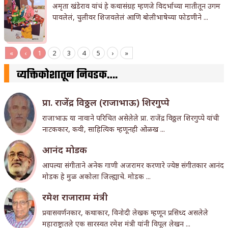
अमृता खंडेराव यांचं हे कथासंग्रह म्हणजे विदर्भाच्या मातीतून उगम
पावलेलं, चुलीवर शिजवलेलं आणि बोलीभाषेच्या फोडणीने ...
«
‹
1
2
3
4
5
›
»
व्यक्तिकोशातून निवडक….
प्रा. राजेंद्र विठ्ठल (राजाभाऊ) शिरगुप्पे
राजाभाऊ या नावाने परिचित असेलेले प्रा. राजेंद्र विठ्ठल शिरगुप्पे यांची
नाटककार, कवी, साहित्यिक म्हणूनही ओळख ...
आनंद मोडक
आपल्या संगीताने अनेक गाणी अजरामर करणारे ज्येष्ठ संगीतकार आनंद
मोडक हे मुळ अकोला जिल्ह्याचे. मोडक ...
रमेश राजाराम मंत्री
प्रवासवर्णनकार, कथाकार, विनोदी लेखक म्हणून प्रसिध्द असलेले
महाराष्ट्रातले एक सारस्वत रमेश मंत्री यांनी विपूल लेखन ...