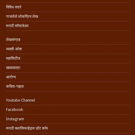
विविध सदरे
गाजलेले लोकप्रिय लेख
मराठी सॉफ्टवेअर
लेखसंग्रह
व्यक्ती-कोश
महासिटीज
खाद्ययात्रा
आरोग्य
कविता-गझल
Youtube Channel
Facebook
Instagram
मराठी क्लासिफाईड्स डॉट कॉम