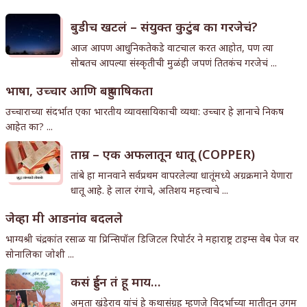
बुडीच खटलं – संयुक्त कुटुंब का गरजेचं?
आज आपण आधुनिकतेकडे वाटचाल करत आहोत, पण त्या
सोबतच आपल्या संस्कृतीची मुळंही जपणं तितकंच गरजेचं ...
भाषा, उच्चार आणि बहुभाषिकता
उच्चाराच्या संदर्भात एका भारतीय व्यावसायिकाची व्यथा: उच्चार हे ज्ञानाचे निकष
आहेत का? ...
ताम्र – एक अफलातून धातू (COPPER)
तांबे हा मानवाने सर्वप्रथम वापरलेल्या धातूंमध्ये अग्रक्रमाने येणारा
धातू आहे. हे लाल रंगाचे, अतिशय महत्त्वाचे ...
जेव्हा मी आडनांव बदलले
भाग्यश्री चंद्रकांत रसाळ या प्रिन्सिपॉल डिजिटल रिपोर्टर ने महाराष्ट्र टाइम्स वेब पेज वर
सोनालिका जोशी ...
कसं हुईन तं हू माय…
अमृता खंडेराव यांचं हे कथासंग्रह म्हणजे विदर्भाच्या मातीतून उगम