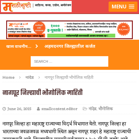
लॉग-इन करा
|
लेखक नोंदणी करा
MENU
अहमदनगर जिल्ह्यातील कर्जत
खास वाचनीय...
विदर्भ जिल्हयातील मुख्यालय अकोला
अहमदपूर – लातूर जिल्ह्यातील महत्त्वाचे शहर
Home
नांदेड
नागपूर जिल्ह्याची भौगोलिक माहिती
सोलापूर जिल्ह्यातील अकलूज
नागपूर जिल्ह्याची भौगोलिक माहिती
गडचिरोली जिल्ह्यातील आदिवासींचे ‘ढोल’ नृत्य
June 26, 2015
smallcontent.editor
नांदेड
,
भौगोलिक
नागपूर जिल्हा हा महाराष्ट्र राज्याच्या विदर्भ विभागात येतो. नागपूर जिल्हा हा
भारताच्या जवळजवळ मध्यभागी स्थित असून नागपूर शहर हे महाराष्ट्र राज्याची