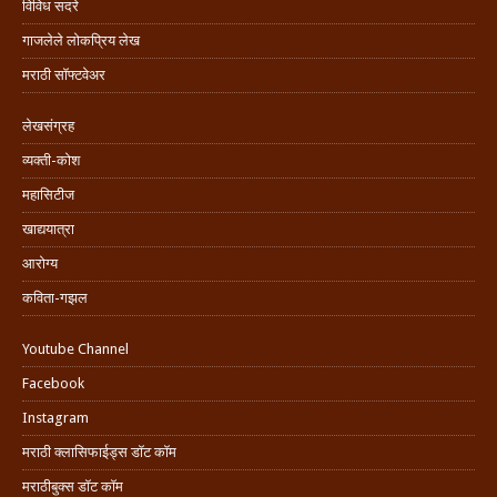
विविध सदरे
गाजलेले लोकप्रिय लेख
मराठी सॉफ्टवेअर
लेखसंग्रह
व्यक्ती-कोश
महासिटीज
खाद्ययात्रा
आरोग्य
कविता-गझल
Youtube Channel
Facebook
Instagram
मराठी क्लासिफाईड्स डॉट कॉम
मराठीबुक्स डॉट कॉम