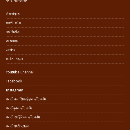
मराठी सॉफ्टवेअर
लेखसंग्रह
व्यक्ती-कोश
महासिटीज
खाद्ययात्रा
आरोग्य
कविता-गझल
Youtube Channel
Facebook
Instagram
मराठी क्लासिफाईड्स डॉट कॉम
मराठीबुक्स डॉट कॉम
मराठी साहित्यिक डॉट कॉम
मराठीसृष्टी प्राईम