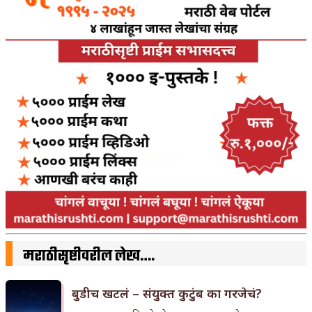
मराठीसृष्टीवरील लेख….
बुडीच खटलं – संयुक्त कुटुंब का गरजेचं?