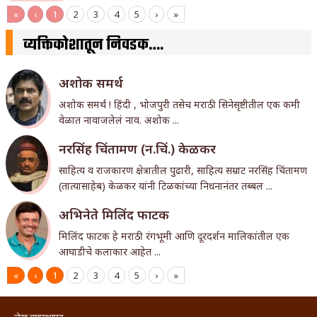
«
‹
1
2
3
4
5
›
»
व्यक्तिकोशातून निवडक….
अशोक समर्थ
अशोक समर्थ ! हिंदी , भोजपुरी तसेच मराठी सिनेसृष्टीतील एक कमी
वेळात नावाजलेलं नाव. अशोक ...
नरसिंह चिंतामण (न.चिं.) केळकर
साहित्य व राजकारण क्षेत्रातील पुढारी, साहित्य सम्राट नरसिंह चिंतामण
(तात्यासाहेब) केळकर यांनी टिळकांच्या निधनानंतर तब्बल ...
अभिनेते मिलिंद फाटक
मिलिंद फाटक हे मराठी रंगभूमी आणि दूरदर्शन मालिकांतील एक
आघाडीचे कलाकार आहेत ...
«
‹
1
2
3
4
5
›
»