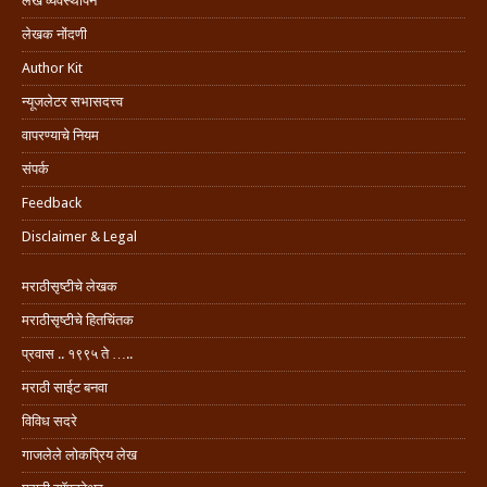
लेख व्यवस्थापन
लेखक नोंदणी
Author Kit
न्यूजलेटर सभासदत्त्व
वापरण्याचे नियम
संपर्क
Feedback
Disclaimer & Legal
मराठीसृष्टीचे लेखक
मराठीसृष्टीचे हितचिंतक
प्रवास .. १९९५ ते …..
मराठी साईट बनवा
विविध सदरे
गाजलेले लोकप्रिय लेख