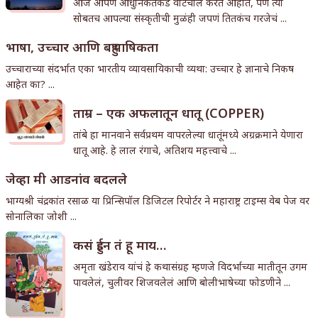
आज आपण आधुनिकतेकडे वाटचाल करत आहोत, पण त्या
सोबतच आपल्या संस्कृतीची मुळंही जपणं तितकंच गरजेचं ...
भाषा, उच्चार आणि बहुभाषिकता
उच्चाराच्या संदर्भात एका भारतीय व्यावसायिकाची व्यथा: उच्चार हे ज्ञानाचे निकष
आहेत का? ...
ताम्र – एक अफलातून धातू (COPPER)
तांबे हा मानवाने सर्वप्रथम वापरलेल्या धातूंमध्ये अग्रक्रमाने येणारा
धातू आहे. हे लाल रंगाचे, अतिशय महत्त्वाचे ...
जेव्हा मी आडनांव बदलले
भाग्यश्री चंद्रकांत रसाळ या प्रिन्सिपॉल डिजिटल रिपोर्टर ने महाराष्ट्र टाइम्स वेब पेज वर
सोनालिका जोशी ...
कसं हुईन तं हू माय…
अमृता खंडेराव यांचं हे कथासंग्रह म्हणजे विदर्भाच्या मातीतून उगम
पावलेलं, चुलीवर शिजवलेलं आणि बोलीभाषेच्या फोडणीने ...