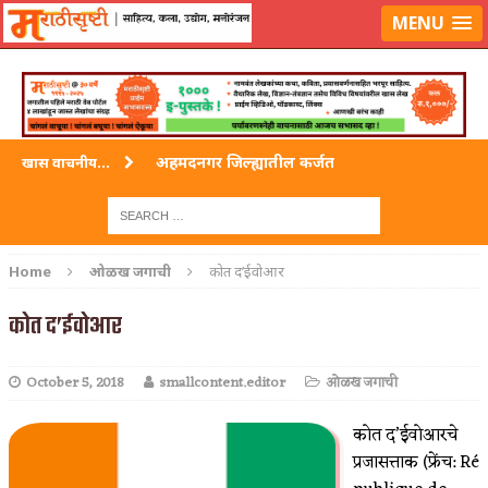
लॉग-इन करा
|
लेखक नोंदणी करा
MENU
अहमदनगर जिल्ह्यातील कर्जत
खास वाचनीय...
विदर्भ जिल्हयातील मुख्यालय अकोला
अहमदपूर – लातूर जिल्ह्यातील महत्त्वाचे शहर
Home
ओळख जगाची
कोत द’ईवोआर
सोलापूर जिल्ह्यातील अकलूज
कोत द’ईवोआर
गडचिरोली जिल्ह्यातील आदिवासींचे ‘ढोल’ नृत्य
October 5, 2018
smallcontent.editor
ओळख जगाची
कोत द’ईवोआरचे
प्रजासत्ताक (फ्रेंच: Ré